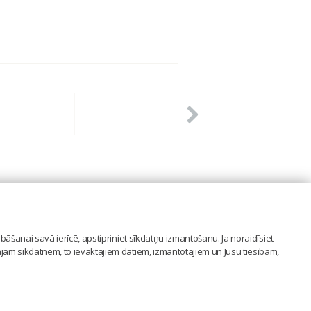
PVIENĪBA'
bāšanai savā ierīcē, apstipriniet sīkdatņu izmantošanu. Ja noraidīsiet
LAIPA.ORG
ajām sīkdatnēm, to ievāktajiem datiem, izmantotājiem un Jūsu tiesībām,