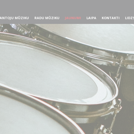
ANTOJU MŪZIKU
RADU MŪZIKU
JAUNUMI
LAIPA
KONTAKTI
LIDZ