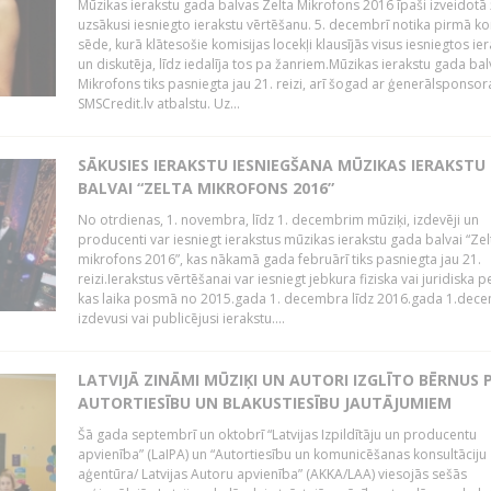
Mūzikas ierakstu gada balvas Zelta Mikrofons 2016 īpaši izveidotā 
uzsākusi iesniegto ierakstu vērtēšanu. 5. decembrī notika pirmā ko
sēde, kurā klātesošie komisijas locekļi klausījās visus iesniegtos ie
un diskutēja, līdz iedalīja tos pa žanriem.Mūzikas ierakstu gada bal
Mikrofons tiks pasniegta jau 21. reizi, arī šogad ar ģenerālsponsor
SMSCredit.lv atbalstu. Uz...
SĀKUSIES IERAKSTU IESNIEGŠANA MŪZIKAS IERAKSTU
BALVAI “ZELTA MIKROFONS 2016”
No otrdienas, 1. novembra, līdz 1. decembrim mūziķi, izdevēji un
producenti var iesniegt ierakstus mūzikas ierakstu gada balvai “Zel
mikrofons 2016”, kas nākamā gada februārī tiks pasniegta jau 21.
reizi.Ierakstus vērtēšanai var iesniegt jebkura fiziska vai juridiska 
kas laika posmā no 2015.gada 1. decembra līdz 2016.gada 1.dece
izdevusi vai publicējusi ierakstu....
LATVIJĀ ZINĀMI MŪZIĶI UN AUTORI IZGLĪTO BĒRNUS 
AUTORTIESĪBU UN BLAKUSTIESĪBU JAUTĀJUMIEM
Šā gada septembrī un oktobrī “Latvijas Izpildītāju un producentu
apvienība” (LaIPA) un “Autortiesību un komunicēšanas konsultāciju
aģentūra/ Latvijas Autoru apvienība” (AKKA/LAA) viesojās sešās