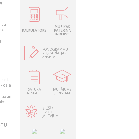
A
māti
MŪZIKAS
okeju
KALKULATORS
PATĒRIŅA
INDEKSS
u
ai
FONOGRAMMU
REĢISTRĀCIJAS
ANKETA
as ielā
- daļa
SATURA
JAUTĀJUMS
ATSKAITE
JURISTAM
rķis un
ālos
BIEŽĀK
UZDOTIE
JAUTĀJUMI
STU