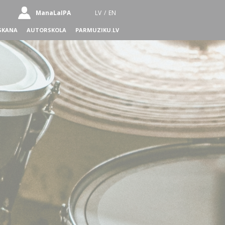
ManaLaIPA
LV
/
EN
SKANA
AUTORSKOLA
PARMUZIKU.LV