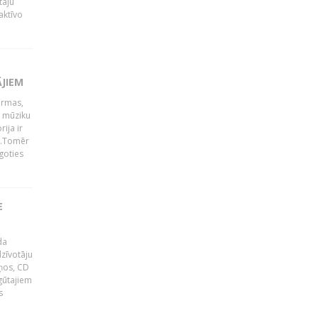
tāju
aktīvo
S
ĀJIEM
ormas,
j mūziku
ija ir
p".Tomēr
goties
E
da
zīvotāju
uņos, CD
egūtajiem
s