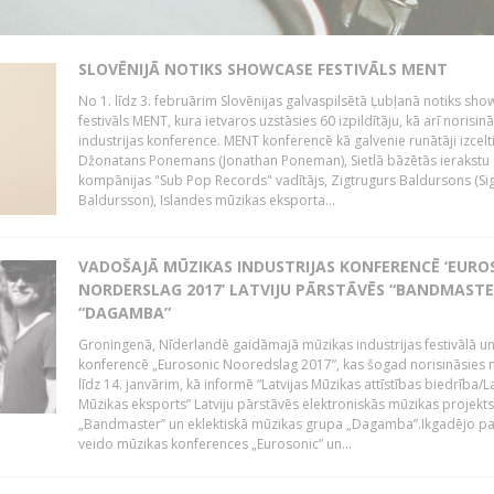
SLOVĒNIJĀ NOTIKS SHOWCASE FESTIVĀLS MENT
No 1. līdz 3. februārim Slovēnijas galvaspilsētā Ļubļanā notiks sh
festivāls MENT, kura ietvaros uzstāsies 60 izpildītāju, kā arī norisin
industrijas konference. MENT konferencē kā galvenie runātāji izcelt
Džonatans Ponemans (Jonathan Poneman), Sietlā bāzētās ierakstu
kompānijas "Sub Pop Records" vadītājs, Zigtrugurs Baldursons (Si
Baldursson), Islandes mūzikas eksporta...
VADOŠAJĀ MŪZIKAS INDUSTRIJAS KONFERENCĒ ‘EURO
NORDERSLAG 2017’ LATVIJU PĀRSTĀVĒS “BANDMASTE
“DAGAMBA”
Groningenā, Nīderlandē gaidāmajā mūzikas industrijas festivālā u
konferencē „Eurosonic Nooredslag 2017”, kas šogad norisināsies 
līdz 14. janvārim, kā informē “Latvijas Mūzikas attīstības biedrība/La
Mūzikas eksports” Latviju pārstāvēs elektroniskās mūzikas projekts
„Bandmaster” un eklektiskā mūzikas grupa „Dagamba”.Ikgadējo 
veido mūzikas konferences „Eurosonic” un...