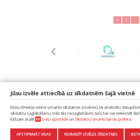
«
1
..
Jūsu izvēle attiecībā uz sīkdatnēm šajā vietnē
LAIPA
ES IZMANTOJU MŪZIKU
Mūsu tīmekļa vietne izmanto sīkdatnes (cookies), lai analizētu datuplūsmu
ES RADU MŪZIKU
sīkdatņu saglabāšanu, mēs tās nesaglabāsim, taču tas var ietekmēt dažu 
AKTUALITĀTES
lūdzam skatīt
Datu apstrāde
un
Sīkdatņu izmantošanas politika
.
KONTAKTI
SĪKDATŅU IZMANTOŠANAS POLITIKA
APSTIPRINĀT VISAS
NORAIDĪT IZVĒLES SĪKDATNES
IEST
DATU APSTRĀDE