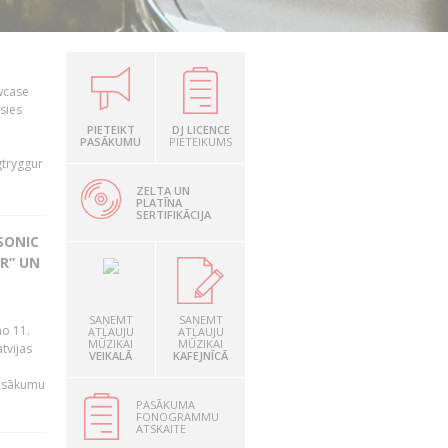
owcase
āsies
i
PIETEIKT
DJ LICENCE
PASĀKUMU
PIETEIKUMS
gtryggur
ZELTA UN
PLATĪNA
SERTIFIKĀCIJA
SONIC
R” UN
n
SAŅEMT
SAŅEMT
no 11.
ATĻAUJU
ATĻAUJU
MŪZIKAI
MŪZIKAI
tvijas
VEIKALĀ
KAFEJNĪCĀ
pasākumu
PASĀKUMA
FONOGRAMMU
ATSKAITE