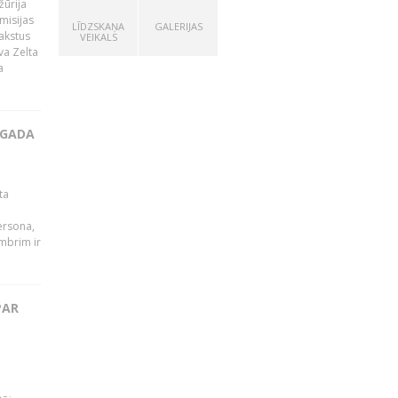
žūrija
misijas
LĪDZSKAŅA
GALERIJAS
rakstus
VEIKALS
va Zelta
a
 GADA
ta
persona,
mbrim ir
PAR