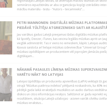
reģionālajās Latvijas skolās, lai atvērtajās mācību stundās un skolo
semināros iepazīstinātu ar abu organizāciju kopīgi izstrādāto inter
mācību materiālu - testu - “Autors – teicamnieks”....
PETRI MANNONEN: DIGITĀLĀS MŪZIKAS PLATFORMA
PIEDĀVĀ TŪLĪTĒJU ATGRIEZENISKO SAITI AR KLAUSĪT
Jau vairākus gadus Latvijā pieejamas tādas digitālās mūzikas platf
kā Spotify, Deezer, iTunes, kas veicina legālās mūzikas apriti un ļau
vieglāk administrēt. Tas ir viens no iemesliem, kāpēc Latvijas auditor
kļuvusi saistoša arī lielajai mūzikas izdevniecībai "Universal Grou
mūzikas izpildītājiem un producentiem vēl joprojām jāmācās pielā
digitālajam...
NĀKAMĀ PASAULES LĪMEŅA MŪZIKAS SUPERZVAIGZN
VARĒTU NĀKT NO LATVIJAS
Latvijas Izpildītāju un producentu apvienības (LaIPA) veiktajā šā ga
otrajā “Mūzikas patēriņa indekss” pētījumā noskaidrots, ka 40% ied
pēdējā gada laikā ierakstījuši muzikālos un audio darbus viedtālr
diskos un citos informācijas nesējos. Salīdzinot ar gadu iepriekš i
rezultātiem, situācija Latvijā uzlabojas - aizvien vairāk cilvēku izvēla
mūzikas ierakstus...