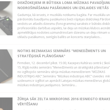
DISKŽOKEJIEM IR BŪTISKA LOMA MŪZIKAS PAVADĪJUM
NODROŠINĀŠANAI PASĀKUMOS UN IZKLAIDES VIETĀS
Gadumija, kā ierasts, ir muzikālu notikumu bagāta. Par muzikālu un
pārdomātu baudījumu pasākumos bieži rūpējas diskžokeji.Pārdo
veidots un atlasīts dziesmu (fonogrammu) saraksts ir būtisks diskž
profesionālās darbības aspekts, lai deju un mūzikas klubos aicināt
apmeklētājus nodoties uzmundrinošam dziesmu un deju ritmam v
izklaižu pasākumos, svinīgās ballēs un koncertu starplaikos...
NOTIKS BEZMAKSAS SEMINĀRS "MENEDŽMENTS UN
STRATĒĢISKĀ PLĀNOŠANA"
Pirmdien, 12. decembrī plkst. 15:00, Kaņepes Kultūras centrā ( Skol
15, Rīgā) notiks seminārs "Menedžments un stratēģiskā plānošana" 
no izglītojošo semināru sērija mūzikas menedžeriem "MŪZIKAS
INDUSTRIJAS ABC”.Semināru "Mūzikas industrijas ABC” izveides mē
uzdevums ir izglītot un apmācīt Latvijas mūzikas menedžerus glob
mūzikas industrijas jautājumos. Semināru...
ŽŪRIJA SĀK ZELTA MIKROFONS 2016 IESNIEGTO IERAK
VĒRTĒŠANU