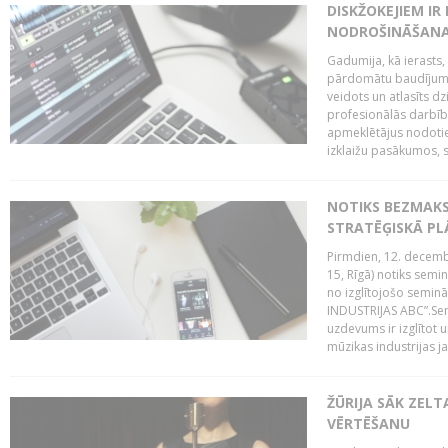
DISKŽOKEJIEM I
NODROŠINĀŠANAI
Gadumija, kā ierasts,
pārdomātu baudījumu
veidots un atlasīts d
profesionālās darbība
apmeklētājus nodoti
izklaižu pasākumos, s
NOTIKS BEZMAK
STRATĒĢISKĀ P
Pirmdien, 12. decembr
15, Rīgā) notiks sem
no izglītojošo semin
INDUSTRIJAS ABC”.Sem
uzdevums ir izglītot
mūzikas industrijas j
ŽŪRIJA SĀK ZELT
VĒRTĒŠANU