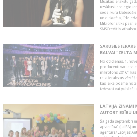
Mūzikas ierakstu gada
uzsākusi iesniegto ie
sēde, kurā klātesošie 
un diskutēja, līdz ie
Mikrofons tiks pasnie
SMSCredit.lv atbalstu.
SĀKUSIES IERAK
BALVAI “ZELTA M
No otrdienas, 1. nove
producenti var iesnie
mikrofons 2016”, kas 
reizi.Ierakstus vērtēš
kas laika posmā no 2
izdevusi vai publicējus
LATVIJĀ ZINĀMI 
AUTORTIESĪBU U
Šā gada septembrī un 
apvienība” (LaIPA) un
aģentūra/ Latvijas Au