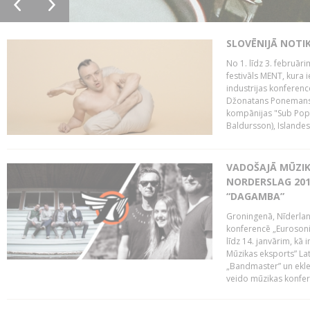
SLOVĒNIJĀ NOTI
No 1. līdz 3. februār
festivāls MENT, kura i
industrijas konferenc
Džonatans Ponemans (
kompānijas "Sub Pop 
Baldursson), Islandes
VADOŠAJĀ MŪZIK
NORDERSLAG 201
“DAGAMBA”
Groningenā, Nīderlan
konferencē „Eurosoni
līdz 14. janvārim, kā 
Mūzikas eksports” Lat
„Bandmaster” un ekl
veido mūzikas konfere