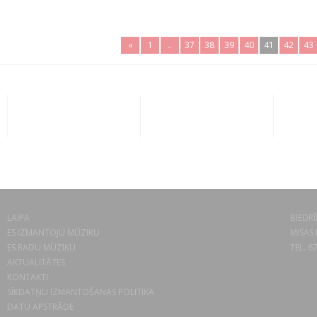
«
1
..
37
38
39
40
41
42
43
LAIPA
BIEDRĪ
ES IZMANTOJU MŪZIKU
MISAS 
ES RADU MŪZIKU
TEL. 6
AKTUALITĀTES
KONTAKTI
SĪKDATŅU IZMANTOŠANAS POLITIKA
DATU APSTRĀDE