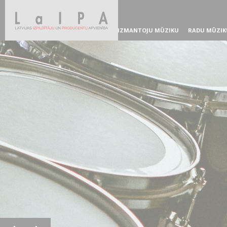
IZMANTOJU MŪZIKU
RADU MŪZIK