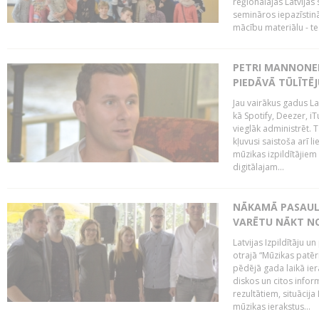
reģionālajās Latvijas 
semināros iepazīstinā
mācību materiālu - tes
PETRI MANNONEN
PIEDĀVĀ TŪLĪTĒJ
Jau vairākus gadus La
kā Spotify, Deezer, iT
vieglāk administrēt. T
kļuvusi saistoša arī 
mūzikas izpildītājie
digitālajam...
NĀKAMĀ PASAULE
VARĒTU NĀKT NO
Latvijas Izpildītāju 
otrajā “Mūzikas patēr
pēdējā gada laikā ier
diskos un citos infor
rezultātiem, situācija 
mūzikas ierakstus...