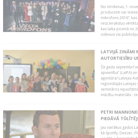
No otrdienas, 1. nove
producenti var iesnie
mikrofons 2016”, kas 
reizi.Ierakstus vērtēš
kas laika posmā no 2
izdevusi vai publicējus
LATVIJĀ ZINĀMI 
AUTORTIESĪBU U
Šā gada septembrī un 
apvienība” (LaIPA) un
aģentūra/ Latvijas Au
reģionālajās Latvijas 
semināros iepazīstinā
mācību materiālu - tes
PETRI MANNONEN
PIEDĀVĀ TŪLĪTĒJ
Jau vairākus gadus La
kā Spotify, Deezer, iT