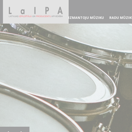
IZMANTOJU MŪZIKU
RADU MŪZIK