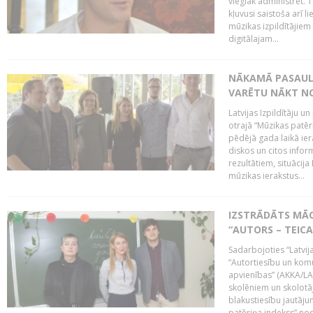
vieglāk administrēt. T
kļuvusi saistoša arī 
mūzikas izpildītājie
digitālajam...
NĀKAMĀ PASAULE
VARĒTU NĀKT NO
Latvijas Izpildītāju 
otrajā “Mūzikas patēr
pēdējā gada laikā ier
diskos un citos infor
rezultātiem, situācija 
mūzikas ierakstus...
IZSTRĀDĀTS MĀC
“AUTORS – TEIC
Sadarbojoties “Latvij
“Autortiesību un komu
apvienības” (AKKA/LAA
skolēniem un skolotāji
blakustiesību jautāj
patēriņa indekss” nos