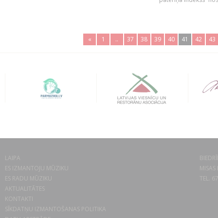
«
1
..
37
38
39
40
41
42
43
LAIPA
BIEDRĪ
ES IZMANTOJU MŪZIKU
MISAS 
ES RADU MŪZIKU
TEL. 6
AKTUALITĀTES
KONTAKTI
SĪKDATŅU IZMANTOŠANAS POLITIKA