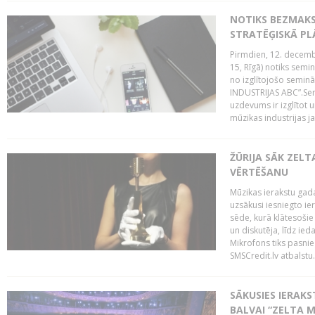
NOTIKS BEZMAK
STRATĒĢISKĀ P
Pirmdien, 12. decembr
15, Rīgā) notiks sem
no izglītojošo semin
INDUSTRIJAS ABC”.Sem
uzdevums ir izglītot
mūzikas industrijas j
ŽŪRIJA SĀK ZELT
VĒRTĒŠANU
Mūzikas ierakstu gada
uzsākusi iesniegto ie
sēde, kurā klātesošie 
un diskutēja, līdz ie
Mikrofons tiks pasnie
SMSCredit.lv atbalstu.
SĀKUSIES IERAK
BALVAI “ZELTA M