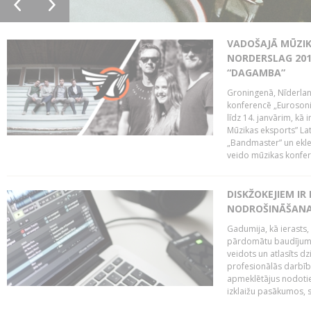
VADOŠAJĀ MŪZIK
NORDERSLAG 201
“DAGAMBA”
Groningenā, Nīderlan
konferencē „Eurosoni
līdz 14. janvārim, kā 
Mūzikas eksports” Lat
„Bandmaster” un ekl
veido mūzikas konfere
DISKŽOKEJIEM I
NODROŠINĀŠANAI
Gadumija, kā ierasts,
pārdomātu baudījumu
veidots un atlasīts d
profesionālās darbība
apmeklētājus nodoti
izklaižu pasākumos, s