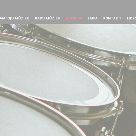
ANTOJU MŪZIKU
RADU MŪZIKU
JAUNUMI
LAIPA
KONTAKTI
LIDZ