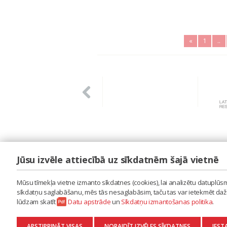
«
1
..
Jūsu izvēle attiecībā uz sīkdatnēm šajā vietnē
LAIPA
ES IZMANTOJU MŪZIKU
Mūsu tīmekļa vietne izmanto sīkdatnes (cookies), lai analizētu datuplūsmu
ES RADU MŪZIKU
sīkdatņu saglabāšanu, mēs tās nesaglabāsim, taču tas var ietekmēt dažu 
AKTUALITĀTES
lūdzam skatīt
Datu apstrāde
un
Sīkdatņu izmantošanas politika
.
KONTAKTI
SĪKDATŅU IZMANTOŠANAS POLITIKA
APSTIPRINĀT VISAS
NORAIDĪT IZVĒLES SĪKDATNES
IEST