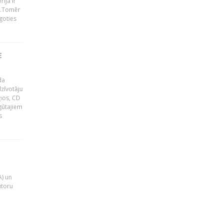
ija ir
p".Tomēr
goties
E
da
zīvotāju
uņos, CD
egūtajiem
s
A) un
utoru