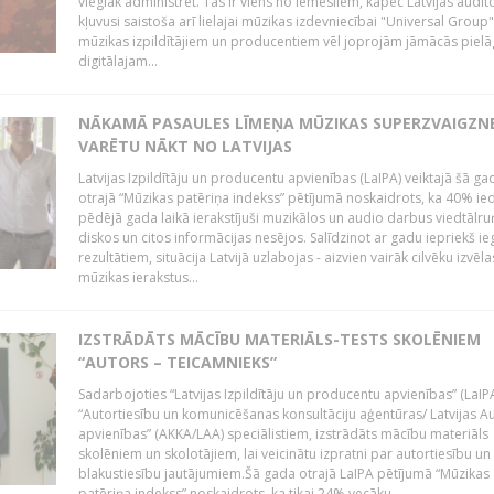
vieglāk administrēt. Tas ir viens no iemesliem, kāpēc Latvijas auditor
kļuvusi saistoša arī lielajai mūzikas izdevniecībai "Universal Grou
mūzikas izpildītājiem un producentiem vēl joprojām jāmācās pielā
digitālajam...
NĀKAMĀ PASAULES LĪMEŅA MŪZIKAS SUPERZVAIGZN
VARĒTU NĀKT NO LATVIJAS
Latvijas Izpildītāju un producentu apvienības (LaIPA) veiktajā šā ga
otrajā “Mūzikas patēriņa indekss” pētījumā noskaidrots, ka 40% ied
pēdējā gada laikā ierakstījuši muzikālos un audio darbus viedtālr
diskos un citos informācijas nesējos. Salīdzinot ar gadu iepriekš i
rezultātiem, situācija Latvijā uzlabojas - aizvien vairāk cilvēku izvēla
mūzikas ierakstus...
IZSTRĀDĀTS MĀCĪBU MATERIĀLS-TESTS SKOLĒNIEM
“AUTORS – TEICAMNIEKS”
Sadarbojoties “Latvijas Izpildītāju un producentu apvienības” (LaIP
“Autortiesību un komunicēšanas konsultāciju aģentūras/ Latvijas A
apvienības” (AKKA/LAA) speciālistiem, izstrādāts mācību materiāls
skolēniem un skolotājiem, lai veicinātu izpratni par autortiesību un
blakustiesību jautājumiem.Šā gada otrajā LaIPA pētījumā “Mūzikas
patēriņa indekss” noskaidrots, ka tikai 24% vecāku...