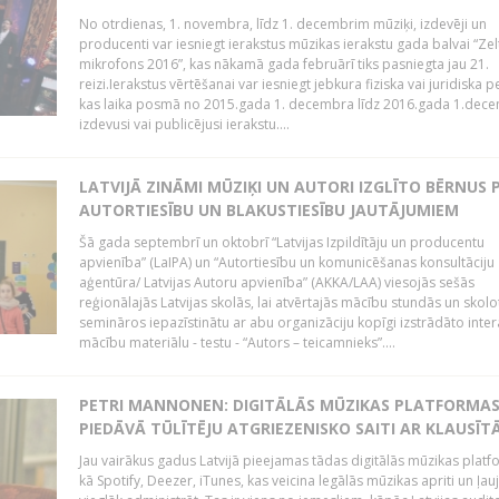
No otrdienas, 1. novembra, līdz 1. decembrim mūziķi, izdevēji un
producenti var iesniegt ierakstus mūzikas ierakstu gada balvai “Zel
mikrofons 2016”, kas nākamā gada februārī tiks pasniegta jau 21.
reizi.Ierakstus vērtēšanai var iesniegt jebkura fiziska vai juridiska 
kas laika posmā no 2015.gada 1. decembra līdz 2016.gada 1.dece
izdevusi vai publicējusi ierakstu....
LATVIJĀ ZINĀMI MŪZIĶI UN AUTORI IZGLĪTO BĒRNUS 
AUTORTIESĪBU UN BLAKUSTIESĪBU JAUTĀJUMIEM
Šā gada septembrī un oktobrī “Latvijas Izpildītāju un producentu
apvienība” (LaIPA) un “Autortiesību un komunicēšanas konsultāciju
aģentūra/ Latvijas Autoru apvienība” (AKKA/LAA) viesojās sešās
reģionālajās Latvijas skolās, lai atvērtajās mācību stundās un skolo
semināros iepazīstinātu ar abu organizāciju kopīgi izstrādāto inter
mācību materiālu - testu - “Autors – teicamnieks”....
PETRI MANNONEN: DIGITĀLĀS MŪZIKAS PLATFORMA
PIEDĀVĀ TŪLĪTĒJU ATGRIEZENISKO SAITI AR KLAUSĪT
Jau vairākus gadus Latvijā pieejamas tādas digitālās mūzikas platf
kā Spotify, Deezer, iTunes, kas veicina legālās mūzikas apriti un ļau