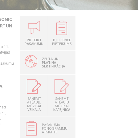
SONIC
R” UN
PIETEIKT
DJ LICENCE
n
PASĀKUMU
PIETEIKUMS
no 11.
tvijas
ZELTA UN
PLATĪNA
pasākumu
SERTIFIKĀCIJA
A
SAŅEMT
SAŅEMT
ATĻAUJU
ATĻAUJU
MŪZIKAI
MŪZIKAI
māti
VEIKALĀ
KAFEJNĪCĀ
okeju
u
ai
PASĀKUMA
FONOGRAMMU
ATSKAITE