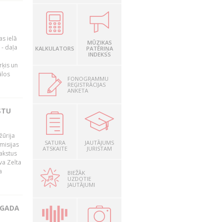
as ielā
MŪZIKAS
- daļa
KALKULATORS
PATĒRIŅA
INDEKSS
rķis un
ālos
FONOGRAMMU
REĢISTRĀCIJAS
ANKETA
STU
žūrija
SATURA
JAUTĀJUMS
misijas
ATSKAITE
JURISTAM
rakstus
va Zelta
a
BIEŽĀK
UZDOTIE
JAUTĀJUMI
 GADA