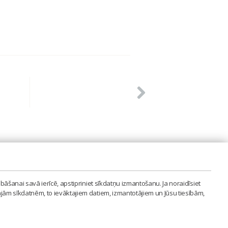
PVIENĪBA'
bāšanai savā ierīcē, apstipriniet sīkdatņu izmantošanu. Ja noraidīsiet
LAIPA.ORG
ajām sīkdatnēm, to ievāktajiem datiem, izmantotājiem un Jūsu tiesībām,