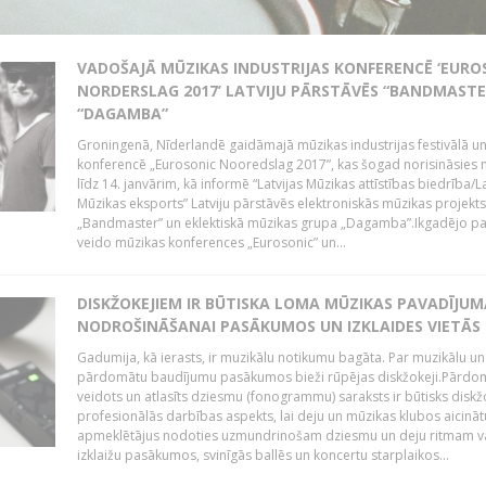
VADOŠAJĀ MŪZIKAS INDUSTRIJAS KONFERENCĒ ‘EURO
NORDERSLAG 2017’ LATVIJU PĀRSTĀVĒS “BANDMASTE
“DAGAMBA”
Groningenā, Nīderlandē gaidāmajā mūzikas industrijas festivālā u
konferencē „Eurosonic Nooredslag 2017”, kas šogad norisināsies 
līdz 14. janvārim, kā informē “Latvijas Mūzikas attīstības biedrība/La
Mūzikas eksports” Latviju pārstāvēs elektroniskās mūzikas projekts
„Bandmaster” un eklektiskā mūzikas grupa „Dagamba”.Ikgadējo 
veido mūzikas konferences „Eurosonic” un...
DISKŽOKEJIEM IR BŪTISKA LOMA MŪZIKAS PAVADĪJUM
NODROŠINĀŠANAI PASĀKUMOS UN IZKLAIDES VIETĀS
Gadumija, kā ierasts, ir muzikālu notikumu bagāta. Par muzikālu un
pārdomātu baudījumu pasākumos bieži rūpējas diskžokeji.Pārdo
veidots un atlasīts dziesmu (fonogrammu) saraksts ir būtisks diskž
profesionālās darbības aspekts, lai deju un mūzikas klubos aicināt
apmeklētājus nodoties uzmundrinošam dziesmu un deju ritmam v
izklaižu pasākumos, svinīgās ballēs un koncertu starplaikos...