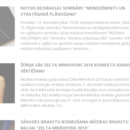
NOTIKS BEZMAKSAS SEMINĀRS "MENEDŽMENTS UN
STRATĒĢISKĀ PLĀNOŠANA"
Pirmdien, 12. decembrī plkst. 15:00, Kaņepes Kultūras centrā ( Skol
15, Rīgā) notiks seminārs "Menedžments un stratēģiskā plānošana" 
no izglītojošo semināru sērija mūzikas menedžeriem "MŪZIKAS
INDUSTRIJAS ABC”.Semināru "Mūzikas industrijas ABC” izveides mē
uzdevums ir izglītot un apmācīt Latvijas mūzikas menedžerus glob
mūzikas industrijas jautājumos. Semināru...
ŽŪRIJA SĀK ZELTA MIKROFONS 2016 IESNIEGTO IERAK
VĒRTĒŠANU
Mūzikas ierakstu gada balvas Zelta Mikrofons 2016 īpaši izveidotā 
uzsākusi iesniegto ierakstu vērtēšanu. 5. decembrī notika pirmā ko
sēde, kurā klātesošie komisijas locekļi klausījās visus iesniegtos ie
un diskutēja, līdz iedalīja tos pa žanriem.Mūzikas ierakstu gada bal
Mikrofons tiks pasniegta jau 21. reizi, arī šogad ar ģenerālsponsor
SMSCredit.lv atbalstu. Uz...
SĀKUSIES IERAKSTU IESNIEGŠANA MŪZIKAS IERAKSTU
BALVAI “ZELTA MIKROFONS 2016”