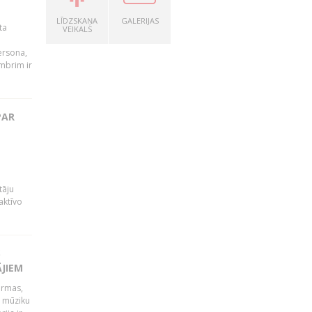
LĪDZSKAŅA
GALERIJAS
ta
VEIKALS
persona,
mbrim ir
PAR
tāju
aktīvo
S
ĀJIEM
ormas,
j mūziku