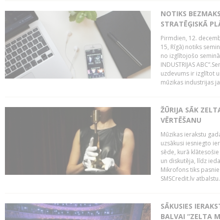
NOTIKS BEZMAK
STRATĒĢISKĀ P
Pirmdien, 12. decembr
15, Rīgā) notiks sem
no izglītojošo semin
INDUSTRIJAS ABC”.Sem
uzdevums ir izglītot
mūzikas industrijas j
ŽŪRIJA SĀK ZELT
VĒRTĒŠANU
Mūzikas ierakstu gada
uzsākusi iesniegto ie
sēde, kurā klātesošie 
un diskutēja, līdz ie
Mikrofons tiks pasnie
SMSCredit.lv atbalstu.
SĀKUSIES IERAK
BALVAI “ZELTA M