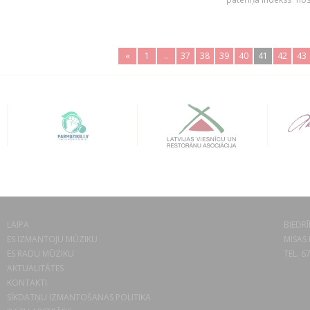
«
1
..
37
38
39
40
41
42
43
LAIPA
BIEDRĪ
ES IZMANTOJU MŪZIKU
MISAS 
ES RADU MŪZIKU
TEL. 6
AKTUALITĀTES
KONTAKTI
SĪKDATŅU IZMANTOŠANAS POLITIKA