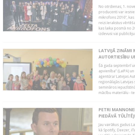
No otrdienas, 1. nove
producenti var iesnie
mikrofons 2016”, kas 
reizi.Ierakstus vērtēš
kas laika posmā no 2
izdevusi vai publicējus
LATVIJĀ ZINĀMI 
AUTORTIESĪBU U
Šā gada septembrī un 
apvienība” (LaIPA) un
aģentūra/ Latvijas Au
reģionālajās Latvijas 
semināros iepazīstinā
mācību materiālu - tes
PETRI MANNONEN
PIEDĀVĀ TŪLĪTĒJ
Jau vairākus gadus La
kā Spotify, Deezer, iT