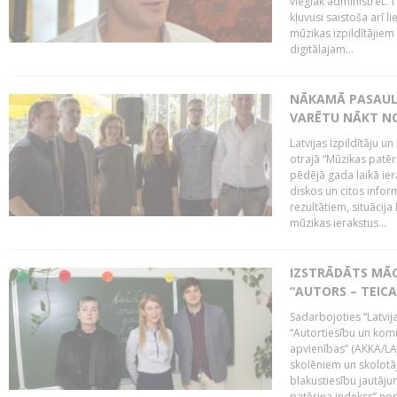
vieglāk administrēt. T
kļuvusi saistoša arī 
mūzikas izpildītājie
digitālajam...
NĀKAMĀ PASAULE
VARĒTU NĀKT NO
Latvijas Izpildītāju 
otrajā “Mūzikas patēr
pēdējā gada laikā ier
diskos un citos infor
rezultātiem, situācija 
mūzikas ierakstus...
IZSTRĀDĀTS MĀC
“AUTORS – TEIC
Sadarbojoties “Latvij
“Autortiesību un komu
apvienības” (AKKA/LAA
skolēniem un skolotāji
blakustiesību jautāj
patēriņa indekss” nos