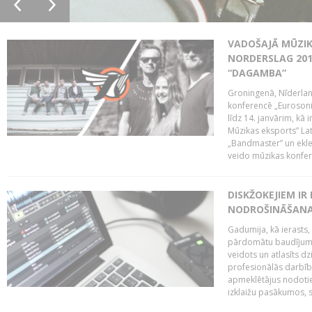
VADOŠAJĀ MŪZIK
NORDERSLAG 201
“DAGAMBA”
Groningenā, Nīderlan
konferencē „Eurosoni
līdz 14. janvārim, kā 
Mūzikas eksports” Lat
„Bandmaster” un ekl
veido mūzikas konfere
DISKŽOKEJIEM I
NODROŠINĀŠANAI
Gadumija, kā ierasts,
pārdomātu baudījumu
veidots un atlasīts d
profesionālās darbība
apmeklētājus nodoti
izklaižu pasākumos, s