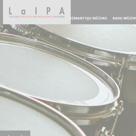
IZMANTOJU MŪZIKU
RADU MŪZIK