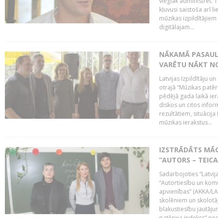
vieglāk administrēt. T
kļuvusi saistoša arī 
mūzikas izpildītājie
digitālajam...
NĀKAMĀ PASAULE
VARĒTU NĀKT NO
Latvijas Izpildītāju 
otrajā “Mūzikas patēr
pēdējā gada laikā ier
diskos un citos infor
rezultātiem, situācija 
mūzikas ierakstus...
IZSTRĀDĀTS MĀC
“AUTORS – TEIC
Sadarbojoties “Latvij
“Autortiesību un komu
apvienības” (AKKA/LAA
skolēniem un skolotāji
blakustiesību jautāj
patēriņa indekss” nos