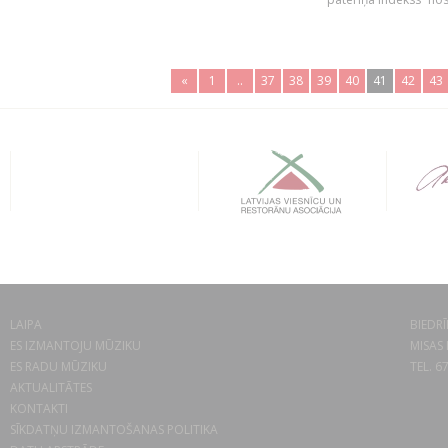
«
1
..
37
38
39
40
41
42
43
LAIPA
BIEDRĪ
ES IZMANTOJU MŪZIKU
MISAS 
ES RADU MŪZIKU
TEL. 6
AKTUALITĀTES
KONTAKTI
SĪKDATŅU IZMANTOŠANAS POLITIKA