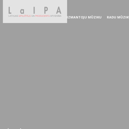
IZMANTOJU MŪZIKU
RADU MŪZIK