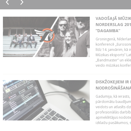
VADOŠAJĀ MŪZIK
NORDERSLAG 201
“DAGAMBA”
Groningenā, Nīderlan
konferencē „Eurosoni
līdz 14. janvārim, kā 
Mūzikas eksports” Lat
„Bandmaster” un ekl
veido mūzikas konfere
DISKŽOKEJIEM I
NODROŠINĀŠANAI
Gadumija, kā ierasts,
pārdomātu baudījumu
veidots un atlasīts d
profesionālās darbība
apmeklētājus nodoti
izklaižu pasākumos, s