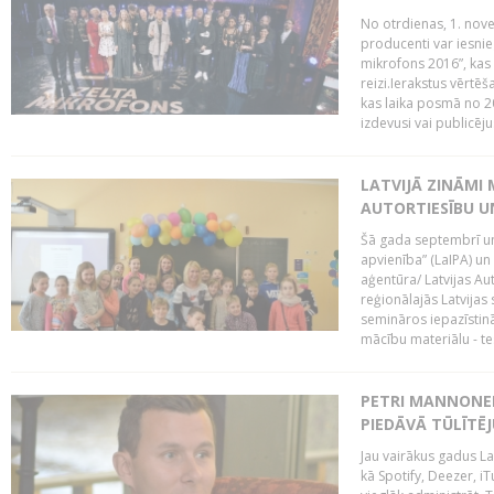
No otrdienas, 1. nove
producenti var iesnie
mikrofons 2016”, kas 
reizi.Ierakstus vērtēš
kas laika posmā no 2
izdevusi vai publicējus
LATVIJĀ ZINĀMI 
AUTORTIESĪBU U
Šā gada septembrī un 
apvienība” (LaIPA) un
aģentūra/ Latvijas Au
reģionālajās Latvijas 
semināros iepazīstinā
mācību materiālu - tes
PETRI MANNONEN
PIEDĀVĀ TŪLĪTĒJ
Jau vairākus gadus La
kā Spotify, Deezer, iT