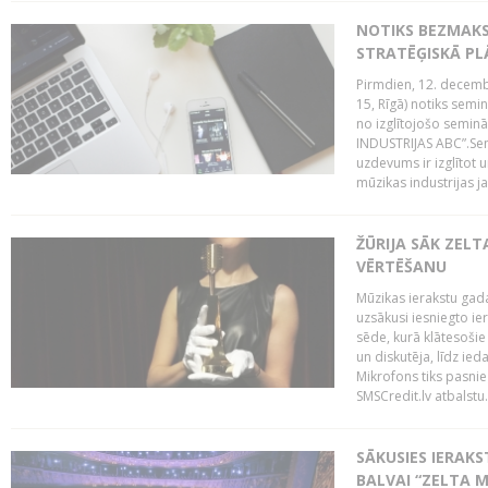
NOTIKS BEZMAK
STRATĒĢISKĀ P
Pirmdien, 12. decembr
15, Rīgā) notiks sem
no izglītojošo semin
INDUSTRIJAS ABC”.Sem
uzdevums ir izglītot
mūzikas industrijas j
ŽŪRIJA SĀK ZELT
VĒRTĒŠANU
Mūzikas ierakstu gada
uzsākusi iesniegto ie
sēde, kurā klātesošie 
un diskutēja, līdz ie
Mikrofons tiks pasnie
SMSCredit.lv atbalstu.
SĀKUSIES IERAK
BALVAI “ZELTA M