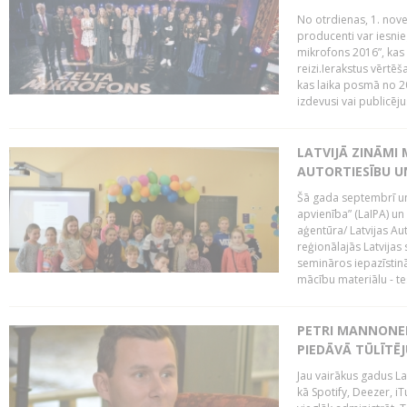
No otrdienas, 1. nove
producenti var iesnie
mikrofons 2016”, kas 
reizi.Ierakstus vērtēš
kas laika posmā no 2
izdevusi vai publicējus
LATVIJĀ ZINĀMI 
AUTORTIESĪBU U
Šā gada septembrī un 
apvienība” (LaIPA) un
aģentūra/ Latvijas Au
reģionālajās Latvijas 
semināros iepazīstinā
mācību materiālu - tes
PETRI MANNONEN
PIEDĀVĀ TŪLĪTĒJ
Jau vairākus gadus La
kā Spotify, Deezer, iT