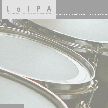
IZMANTOJU MŪZIKU
RADU MŪZIK