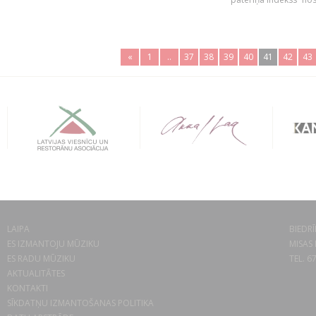
«
1
..
37
38
39
40
41
42
43
LAIPA
BIEDRĪ
ES IZMANTOJU MŪZIKU
MISAS 
ES RADU MŪZIKU
TEL. 6
AKTUALITĀTES
KONTAKTI
SĪKDATŅU IZMANTOŠANAS POLITIKA