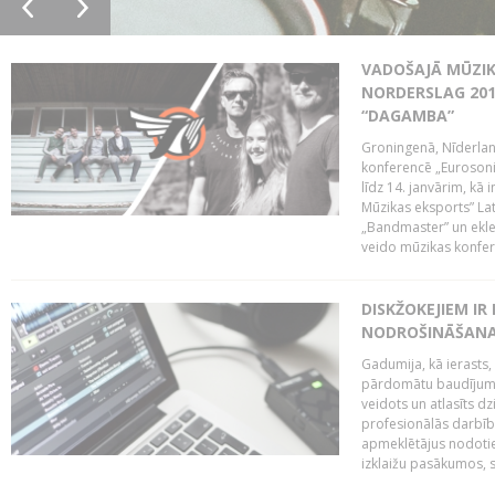
VADOŠAJĀ MŪZIK
NORDERSLAG 201
“DAGAMBA”
Groningenā, Nīderlan
konferencē „Eurosoni
līdz 14. janvārim, kā 
Mūzikas eksports” Lat
„Bandmaster” un ekl
veido mūzikas konfere
DISKŽOKEJIEM I
NODROŠINĀŠANAI
Gadumija, kā ierasts,
pārdomātu baudījumu
veidots un atlasīts d
profesionālās darbība
apmeklētājus nodoti
izklaižu pasākumos, s