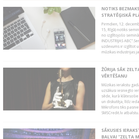
NOTIKS BEZMAK
STRATĒĢISKĀ P
Pirmdien, 12. decembr
15, Rīgā) notiks sem
no izglītojošo semin
INDUSTRIJAS ABC”.Sem
uzdevums ir izglītot
mūzikas industrijas j
ŽŪRIJA SĀK ZELT
VĒRTĒŠANU
Mūzikas ierakstu gada
uzsākusi iesniegto ie
sēde, kurā klātesošie 
un diskutēja, līdz ie
Mikrofons tiks pasnie
SMSCredit.lv atbalstu.
SĀKUSIES IERAK
BALVAI “ZELTA M