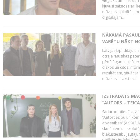
vieglāk administrēt. T
kļuvusi saistoša arī 
mūzikas izpildītājie
digitālajam...
NĀKAMĀ PASAULE
VARĒTU NĀKT NO
Latvijas Izpildītāju 
otrajā “Mūzikas patēr
pēdējā gada laikā ier
diskos un citos infor
rezultātiem, situācija 
mūzikas ierakstus...
IZSTRĀDĀTS MĀC
“AUTORS – TEIC
Sadarbojoties “Latvij
“Autortiesību un komu
apvienības” (AKKA/LAA
skolēniem un skolotāji
blakustiesību jautāj
patēriņa indekss” nos