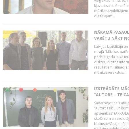
vieglāk administrēt. T
kļuvusi saistoša arī 
mūzikas izpildītājie
digitālajam...
NĀKAMĀ PASAULE
VARĒTU NĀKT NO
Latvijas Izpildītāju 
otrajā “Mūzikas patēr
pēdējā gada laikā ier
diskos un citos infor
rezultātiem, situācija 
mūzikas ierakstus...
IZSTRĀDĀTS MĀC
“AUTORS – TEIC
Sadarbojoties “Latvij
“Autortiesību un komu
apvienības” (AKKA/LAA
skolēniem un skolotāji
blakustiesību jautāj
patēriņa indekss” nos