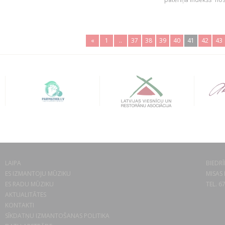
«
1
..
37
38
39
40
41
42
43
LAIPA
BIEDRĪ
ES IZMANTOJU MŪZIKU
MISAS 
ES RADU MŪZIKU
TEL. 6
AKTUALITĀTES
KONTAKTI
SĪKDATŅU IZMANTOŠANAS POLITIKA