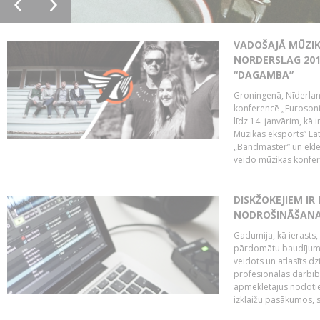
VADOŠAJĀ MŪZIK
NORDERSLAG 201
“DAGAMBA”
Groningenā, Nīderlan
konferencē „Eurosoni
līdz 14. janvārim, kā 
Mūzikas eksports” Lat
„Bandmaster” un ekl
veido mūzikas konfere
DISKŽOKEJIEM I
NODROŠINĀŠANAI
Gadumija, kā ierasts,
pārdomātu baudījumu
veidots un atlasīts d
profesionālās darbība
apmeklētājus nodoti
izklaižu pasākumos, s