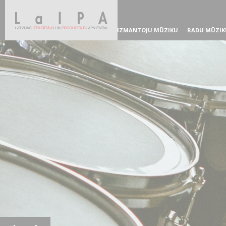
IZMANTOJU MŪZIKU
RADU MŪZIK