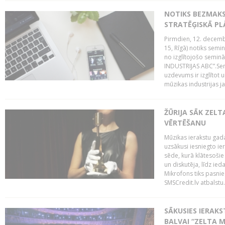
NOTIKS BEZMAK
STRATĒĢISKĀ P
Pirmdien, 12. decembr
15, Rīgā) notiks sem
no izglītojošo semin
INDUSTRIJAS ABC”.Sem
uzdevums ir izglītot
mūzikas industrijas j
ŽŪRIJA SĀK ZELT
VĒRTĒŠANU
Mūzikas ierakstu gada
uzsākusi iesniegto ie
sēde, kurā klātesošie 
un diskutēja, līdz ie
Mikrofons tiks pasnie
SMSCredit.lv atbalstu.
SĀKUSIES IERAK
BALVAI “ZELTA M