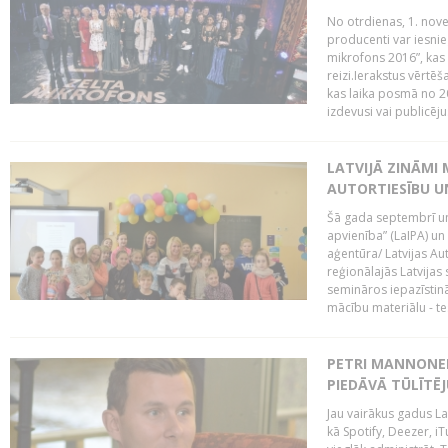
No otrdienas, 1. nove
producenti var iesnie
mikrofons 2016”, kas 
reizi.Ierakstus vērtēš
kas laika posmā no 2
izdevusi vai publicējus
LATVIJĀ ZINĀMI 
AUTORTIESĪBU U
Šā gada septembrī un 
apvienība” (LaIPA) un
aģentūra/ Latvijas Au
reģionālajās Latvijas 
semināros iepazīstinā
mācību materiālu - tes
PETRI MANNONEN
PIEDĀVĀ TŪLĪTĒJ
Jau vairākus gadus La
kā Spotify, Deezer, iT