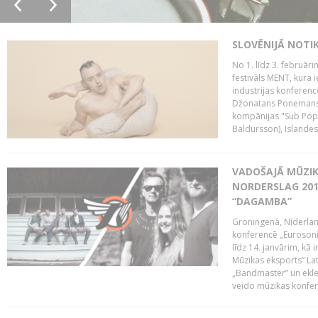
SLOVĒNIJĀ NOTI
No 1. līdz 3. februār
festivāls MENT, kura i
industrijas konferenc
Džonatans Ponemans (
kompānijas "Sub Pop 
Baldursson), Islandes
VADOŠAJĀ MŪZIK
NORDERSLAG 201
“DAGAMBA”
Groningenā, Nīderlan
konferencē „Eurosoni
līdz 14. janvārim, kā 
Mūzikas eksports” Lat
„Bandmaster” un ekl
veido mūzikas konfere