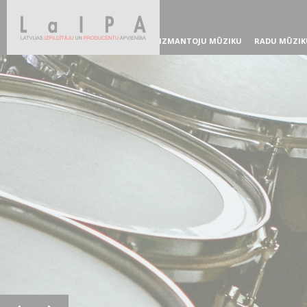
IZMANTOJU MŪZIKU
RADU MŪZIK