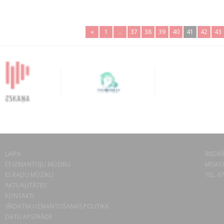
«
1
..
37
38
39
40
41
42
43
LAIPA
BIEDRĪ
ES IZMANTOJU MŪZIKU
MISAS 
ES RADU MŪZIKU
TEL. 6
AKTUALITĀTES
KONTAKTI
SĪKDATŅU IZMANTOŠANAS POLITIKA
DATU APSTRĀDE