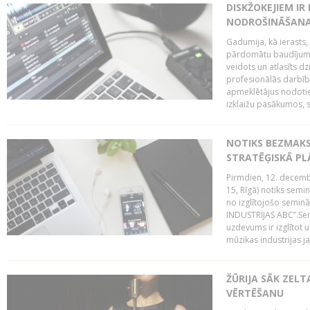
DISKŽOKEJIEM I
NODROŠINĀŠANAI
Gadumija, kā ierasts,
pārdomātu baudījumu
veidots un atlasīts d
profesionālās darbība
apmeklētājus nodoti
izklaižu pasākumos, s
NOTIKS BEZMAK
STRATĒĢISKĀ P
Pirmdien, 12. decembr
15, Rīgā) notiks sem
no izglītojošo semin
INDUSTRIJAS ABC”.Sem
uzdevums ir izglītot
mūzikas industrijas j
ŽŪRIJA SĀK ZELT
VĒRTĒŠANU