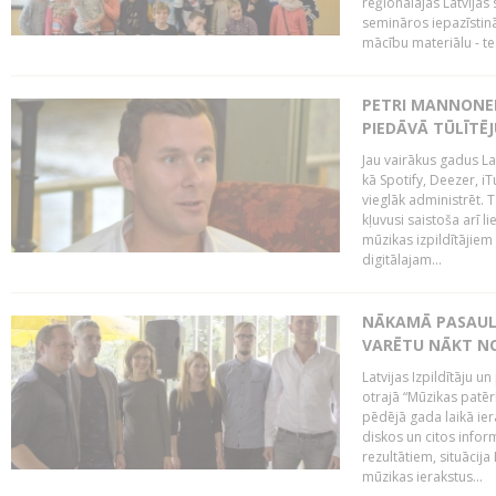
reģionālajās Latvijas 
semināros iepazīstinā
mācību materiālu - tes
PETRI MANNONEN
PIEDĀVĀ TŪLĪTĒJ
Jau vairākus gadus La
kā Spotify, Deezer, iT
vieglāk administrēt. T
kļuvusi saistoša arī 
mūzikas izpildītājie
digitālajam...
NĀKAMĀ PASAULE
VARĒTU NĀKT NO
Latvijas Izpildītāju 
otrajā “Mūzikas patēr
pēdējā gada laikā ier
diskos un citos infor
rezultātiem, situācija 
mūzikas ierakstus...