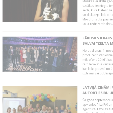
Mūzikas ierakstu gada
uzsākusi iesniegto ie
sēde, kurā klātesošie 
un diskutēja, līdz ie
Mikrofons tiks pasnie
SMSCredit.lv atbalstu.
SĀKUSIES IERAK
BALVAI “ZELTA M
No otrdienas, 1. nove
producenti var iesnie
mikrofons 2016”, kas 
reizi.Ierakstus vērtēš
kas laika posmā no 2
izdevusi vai publicējus
LATVIJĀ ZINĀMI 
AUTORTIESĪBU U
Šā gada septembrī un 
apvienība” (LaIPA) un
aģentūra/ Latvijas Au