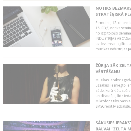
NOTIKS BEZMAK
STRATĒĢISKĀ P
Pirmdien, 12. decembr
15, Rīgā) notiks sem
no izglītojošo semin
INDUSTRIJAS ABC”.Sem
uzdevums ir izglītot
mūzikas industrijas j
ŽŪRIJA SĀK ZELT
VĒRTĒŠANU
Mūzikas ierakstu gada
uzsākusi iesniegto ie
sēde, kurā klātesošie 
un diskutēja, līdz ie
Mikrofons tiks pasnie
SMSCredit.lv atbalstu.
SĀKUSIES IERAK
BALVAI “ZELTA M