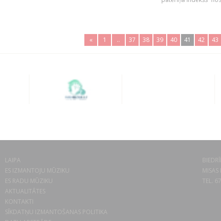
«
1
..
37
38
39
40
41
42
43
LAIPA
BIEDRĪ
ES IZMANTOJU MŪZIKU
MISAS 
ES RADU MŪZIKU
TEL. 6
AKTUALITĀTES
KONTAKTI
SĪKDATŅU IZMANTOŠANAS POLITIKA