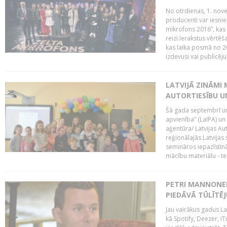
No otrdienas, 1. nove
producenti var iesnie
mikrofons 2016”, kas 
reizi.Ierakstus vērtēš
kas laika posmā no 2
izdevusi vai publicējus
LATVIJĀ ZINĀMI 
AUTORTIESĪBU U
Šā gada septembrī un 
apvienība” (LaIPA) un
aģentūra/ Latvijas Au
reģionālajās Latvijas 
semināros iepazīstinā
mācību materiālu - tes
PETRI MANNONEN
PIEDĀVĀ TŪLĪTĒJ
Jau vairākus gadus La
kā Spotify, Deezer, iT