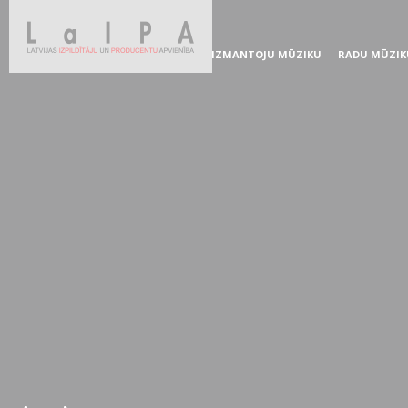
IZMANTOJU MŪZIKU
RADU MŪZIK