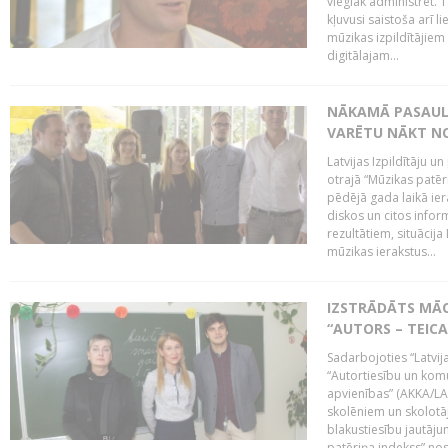
vieglāk administrēt. T
kļuvusi saistoša arī 
mūzikas izpildītājie
digitālajam...
NĀKAMĀ PASAULE
VARĒTU NĀKT NO
Latvijas Izpildītāju 
otrajā “Mūzikas patēr
pēdējā gada laikā ier
diskos un citos infor
rezultātiem, situācija 
mūzikas ierakstus...
IZSTRĀDĀTS MĀC
“AUTORS – TEIC
Sadarbojoties “Latvij
“Autortiesību un komu
apvienības” (AKKA/LAA
skolēniem un skolotāji
blakustiesību jautāj
patēriņa indekss” nos