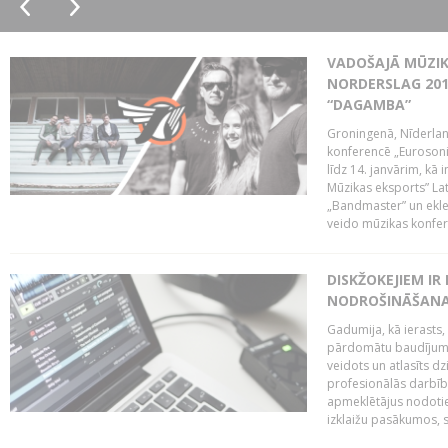
VADOŠAJĀ MŪZIK
NORDERSLAG 201
“DAGAMBA”
Groningenā, Nīderlan
konferencē „Eurosoni
līdz 14. janvārim, kā 
Mūzikas eksports” Lat
„Bandmaster” un ekl
veido mūzikas konfere
DISKŽOKEJIEM I
NODROŠINĀŠANAI
Gadumija, kā ierasts,
pārdomātu baudījumu
veidots un atlasīts d
profesionālās darbība
apmeklētājus nodoti
izklaižu pasākumos, s