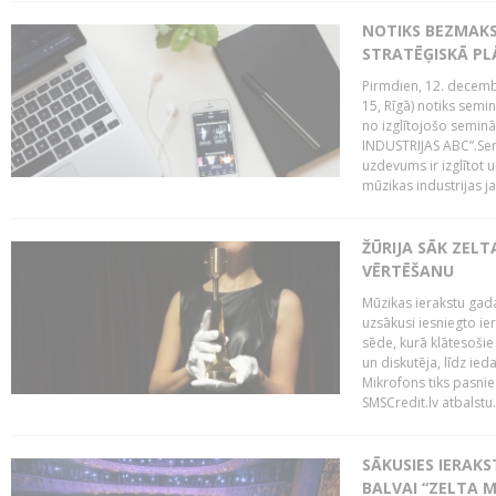
NOTIKS BEZMAK
STRATĒĢISKĀ P
Pirmdien, 12. decembr
15, Rīgā) notiks sem
no izglītojošo semin
INDUSTRIJAS ABC”.Sem
uzdevums ir izglītot
mūzikas industrijas j
ŽŪRIJA SĀK ZELT
VĒRTĒŠANU
Mūzikas ierakstu gada
uzsākusi iesniegto ie
sēde, kurā klātesošie 
un diskutēja, līdz ie
Mikrofons tiks pasnie
SMSCredit.lv atbalstu.
SĀKUSIES IERAK
BALVAI “ZELTA M