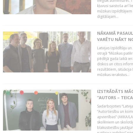
vieglāk administrēt. T
kļuvusi saistoša arī 
mūzikas izpildītājie
digitālajam...
NĀKAMĀ PASAULE
VARĒTU NĀKT NO
Latvijas Izpildītāju 
otrajā “Mūzikas patēr
pēdējā gada laikā ier
diskos un citos infor
rezultātiem, situācija 
mūzikas ierakstus...
IZSTRĀDĀTS MĀC
“AUTORS – TEIC
Sadarbojoties “Latvij
“Autortiesību un komu
apvienības” (AKKA/LAA
skolēniem un skolotāji
blakustiesību jautāj
patēriņa indekss” nos