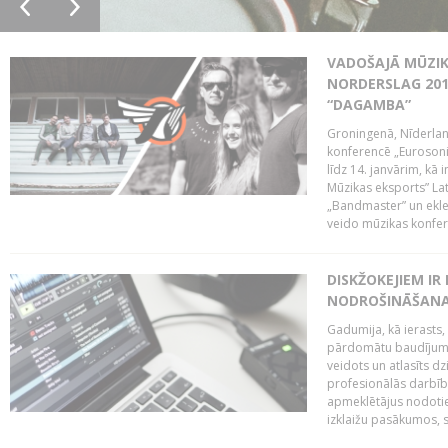
VADOŠAJĀ MŪZIK
NORDERSLAG 201
“DAGAMBA”
Groningenā, Nīderlan
konferencē „Eurosoni
līdz 14. janvārim, kā 
Mūzikas eksports” Lat
„Bandmaster” un ekl
veido mūzikas konfere
DISKŽOKEJIEM I
NODROŠINĀŠANAI
Gadumija, kā ierasts,
pārdomātu baudījumu
veidots un atlasīts d
profesionālās darbība
apmeklētājus nodoti
izklaižu pasākumos, s