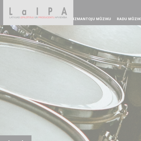
IZMANTOJU MŪZIKU
RADU MŪZIK