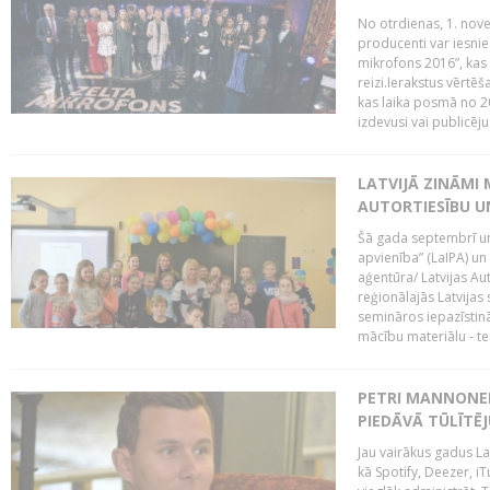
No otrdienas, 1. nove
producenti var iesnie
mikrofons 2016”, kas 
reizi.Ierakstus vērtēš
kas laika posmā no 2
izdevusi vai publicējus
LATVIJĀ ZINĀMI 
AUTORTIESĪBU U
Šā gada septembrī un 
apvienība” (LaIPA) un
aģentūra/ Latvijas Au
reģionālajās Latvijas 
semināros iepazīstinā
mācību materiālu - tes
PETRI MANNONEN
PIEDĀVĀ TŪLĪTĒJ
Jau vairākus gadus La
kā Spotify, Deezer, iT