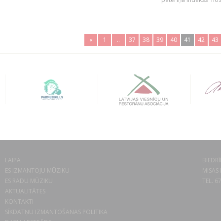
«
1
..
37
38
39
40
41
42
43
LAIPA
BIEDRĪ
ES IZMANTOJU MŪZIKU
MISAS 
ES RADU MŪZIKU
TEL. 6
AKTUALITĀTES
KONTAKTI
SĪKDATŅU IZMANTOŠANAS POLITIKA