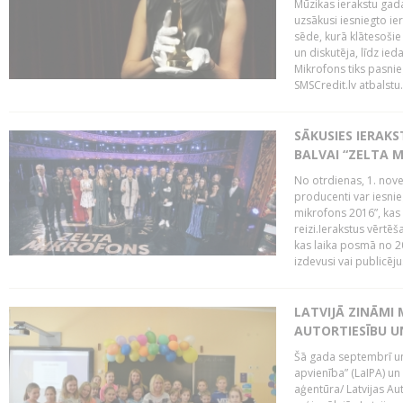
Mūzikas ierakstu gada
uzsākusi iesniegto ie
sēde, kurā klātesošie 
un diskutēja, līdz ie
Mikrofons tiks pasnie
SMSCredit.lv atbalstu.
SĀKUSIES IERAK
BALVAI “ZELTA M
No otrdienas, 1. nove
producenti var iesnie
mikrofons 2016”, kas 
reizi.Ierakstus vērtēš
kas laika posmā no 2
izdevusi vai publicējus
LATVIJĀ ZINĀMI 
AUTORTIESĪBU U
Šā gada septembrī un 
apvienība” (LaIPA) un
aģentūra/ Latvijas Au