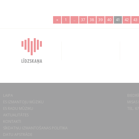
«
1
..
37
38
39
40
41
42
43
LAIPA
BIEDRĪ
ES IZMANTOJU MŪZIKU
MISAS 
ES RADU MŪZIKU
TEL. 6
AKTUALITĀTES
KONTAKTI
SĪKDATŅU IZMANTOŠANAS POLITIKA
DATU APSTRĀDE