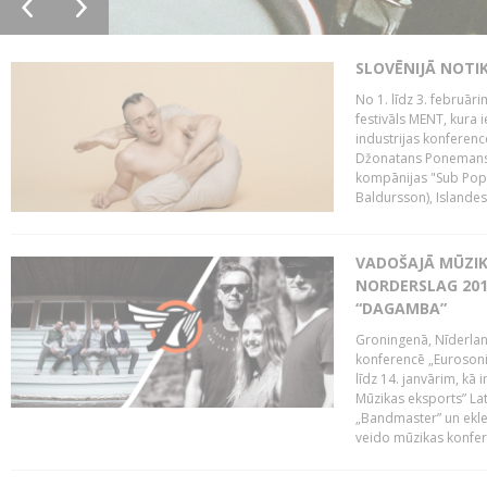
SLOVĒNIJĀ NOTI
No 1. līdz 3. februār
festivāls MENT, kura i
industrijas konferenc
Džonatans Ponemans (
kompānijas "Sub Pop 
Baldursson), Islandes
VADOŠAJĀ MŪZIK
NORDERSLAG 201
“DAGAMBA”
Groningenā, Nīderlan
konferencē „Eurosoni
līdz 14. janvārim, kā 
Mūzikas eksports” Lat
„Bandmaster” un ekl
veido mūzikas konfere