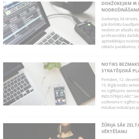
DISKŽOKEJIEM I
NODROŠINĀŠANAI
Gadumija, kā ierasts,
pārdomātu baudījumu
veidots un atlasīts d
profesionālās darbība
apmeklētājus nodoti
izklaižu pasākumos, s
NOTIKS BEZMAK
STRATĒĢISKĀ P
Pirmdien, 12. decembr
15, Rīgā) notiks sem
no izglītojošo semin
INDUSTRIJAS ABC”.Sem
uzdevums ir izglītot
mūzikas industrijas j
ŽŪRIJA SĀK ZELT
VĒRTĒŠANU