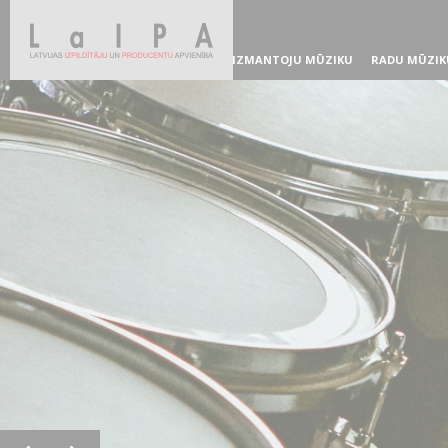
IZMANTOJU MŪZIKU
RADU MŪZIK