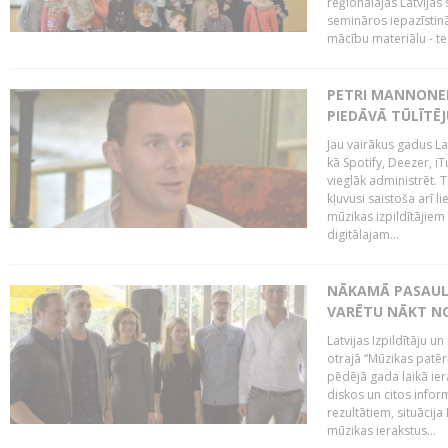
reģionālajās Latvijas 
semināros iepazīstinā
mācību materiālu - tes
PETRI MANNONEN
PIEDĀVĀ TŪLĪTĒJ
Jau vairākus gadus La
kā Spotify, Deezer, iT
vieglāk administrēt. T
kļuvusi saistoša arī 
mūzikas izpildītājie
digitālajam...
NĀKAMĀ PASAULE
VARĒTU NĀKT NO
Latvijas Izpildītāju 
otrajā “Mūzikas patēr
pēdējā gada laikā ier
diskos un citos infor
rezultātiem, situācija 
mūzikas ierakstus...