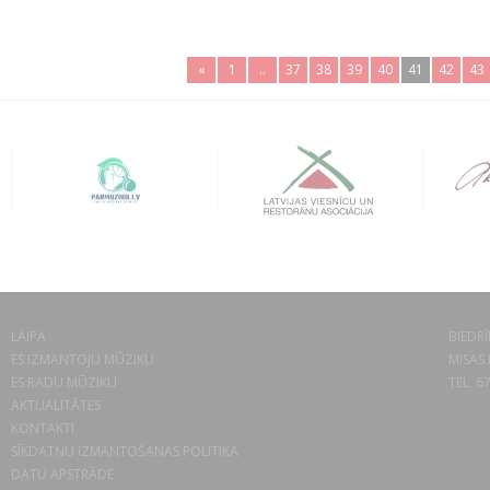
«
1
..
37
38
39
40
41
42
43
LAIPA
BIEDRĪ
ES IZMANTOJU MŪZIKU
MISAS 
ES RADU MŪZIKU
TEL. 6
AKTUALITĀTES
KONTAKTI
SĪKDATŅU IZMANTOŠANAS POLITIKA
DATU APSTRĀDE