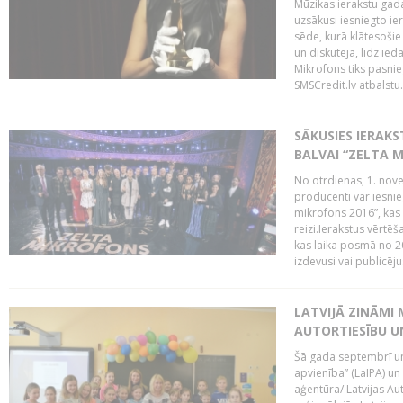
Mūzikas ierakstu gada
uzsākusi iesniegto ie
sēde, kurā klātesošie 
un diskutēja, līdz ie
Mikrofons tiks pasnie
SMSCredit.lv atbalstu.
SĀKUSIES IERAK
BALVAI “ZELTA M
No otrdienas, 1. nove
producenti var iesnie
mikrofons 2016”, kas 
reizi.Ierakstus vērtēš
kas laika posmā no 2
izdevusi vai publicējus
LATVIJĀ ZINĀMI 
AUTORTIESĪBU U
Šā gada septembrī un 
apvienība” (LaIPA) un
aģentūra/ Latvijas Au