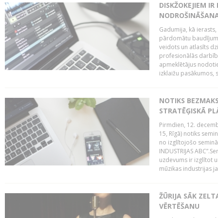
DISKŽOKEJIEM I
NODROŠINĀŠANAI
Gadumija, kā ierasts,
pārdomātu baudījumu
veidots un atlasīts d
profesionālās darbība
apmeklētājus nodoti
izklaižu pasākumos, s
NOTIKS BEZMAK
STRATĒĢISKĀ P
Pirmdien, 12. decembr
15, Rīgā) notiks sem
no izglītojošo semin
INDUSTRIJAS ABC”.Sem
uzdevums ir izglītot
mūzikas industrijas j
ŽŪRIJA SĀK ZELT
VĒRTĒŠANU