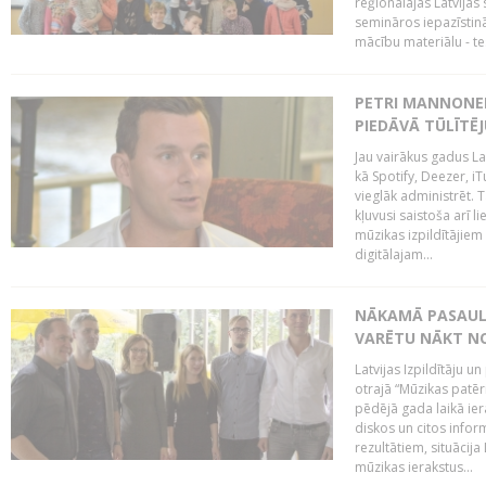
reģionālajās Latvijas 
semināros iepazīstinā
mācību materiālu - tes
PETRI MANNONEN
PIEDĀVĀ TŪLĪTĒJ
Jau vairākus gadus La
kā Spotify, Deezer, iT
vieglāk administrēt. T
kļuvusi saistoša arī 
mūzikas izpildītājie
digitālajam...
NĀKAMĀ PASAULE
VARĒTU NĀKT NO
Latvijas Izpildītāju 
otrajā “Mūzikas patēr
pēdējā gada laikā ier
diskos un citos infor
rezultātiem, situācija 
mūzikas ierakstus...