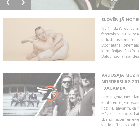
SLOVĒNIJĀ NOTI
No 1. līdz 3. februār
festivāls MENT, kura i
industrijas konferenc
Džonatans Ponemans (
kompānijas "Sub Pop 
Baldursson), Islandes
VADOŠAJĀ MŪZIK
NORDERSLAG 201
“DAGAMBA”
Groningenā, Nīderlan
konferencē „Eurosoni
līdz 14. janvārim, kā 
Mūzikas eksports” Lat
„Bandmaster” un ekl
veido mūzikas konfere