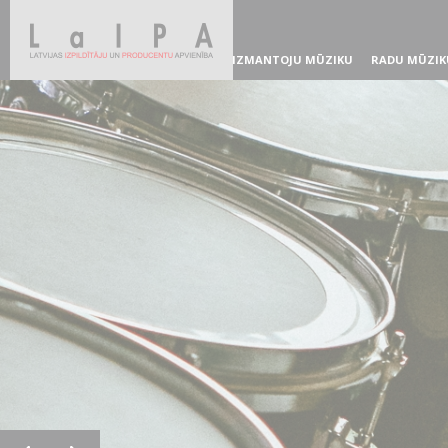
IZMANTOJU MŪZIKU
RADU MŪZIK