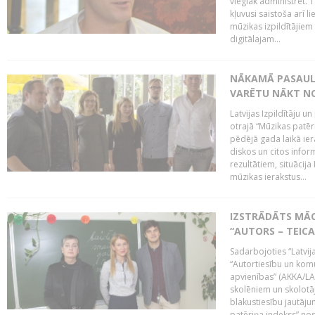
vieglāk administrēt. T
kļuvusi saistoša arī 
mūzikas izpildītājie
digitālajam...
NĀKAMĀ PASAULE
VARĒTU NĀKT NO
Latvijas Izpildītāju 
otrajā “Mūzikas patēr
pēdējā gada laikā ier
diskos un citos infor
rezultātiem, situācija 
mūzikas ierakstus...
IZSTRĀDĀTS MĀC
“AUTORS – TEIC
Sadarbojoties “Latvij
“Autortiesību un komu
apvienības” (AKKA/LAA
skolēniem un skolotāji
blakustiesību jautāj
patēriņa indekss” nos