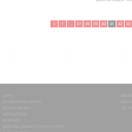
«
1
..
37
38
39
40
41
42
43
LAIPA
BIEDRĪ
ES IZMANTOJU MŪZIKU
MISAS 
ES RADU MŪZIKU
TEL. 6
AKTUALITĀTES
KONTAKTI
SĪKDATŅU IZMANTOŠANAS POLITIKA