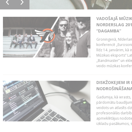
VADOŠAJĀ MŪZIK
NORDERSLAG 201
“DAGAMBA”
Groningenā, Nīderlan
konferencē „Eurosoni
līdz 14. janvārim, kā 
Mūzikas eksports” Lat
„Bandmaster” un ekl
veido mūzikas konfere
DISKŽOKEJIEM I
NODROŠINĀŠANAI
Gadumija, kā ierasts,
pārdomātu baudījumu
veidots un atlasīts d
profesionālās darbība
apmeklētājus nodoti
izklaižu pasākumos, s