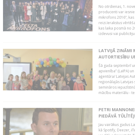
No otrdienas, 1. nove
producenti var iesnie
mikrofons 2016”, kas 
reizi.Ierakstus vērtēš
kas laika posmā no 2
izdevusi vai publicējus
LATVIJĀ ZINĀMI 
AUTORTIESĪBU U
Šā gada septembrī un 
apvienība” (LaIPA) un
aģentūra/ Latvijas Au
reģionālajās Latvijas 
semināros iepazīstinā
mācību materiālu - tes
PETRI MANNONEN
PIEDĀVĀ TŪLĪTĒJ
Jau vairākus gadus La
kā Spotify, Deezer, iT