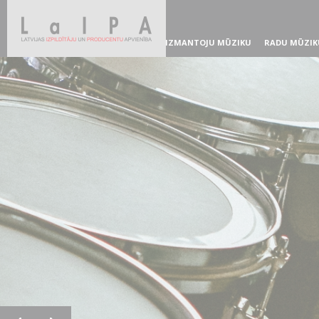
IZMANTOJU MŪZIKU
RADU MŪZIK