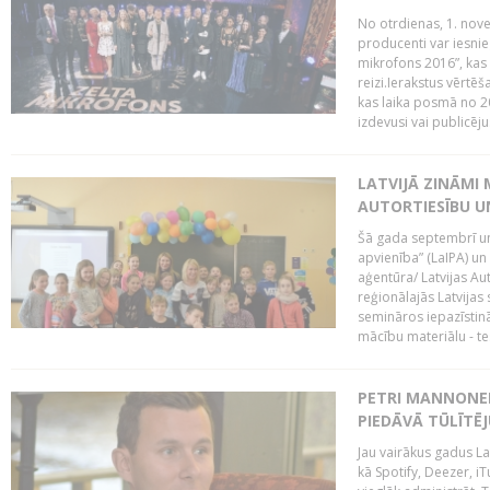
No otrdienas, 1. nove
producenti var iesnie
mikrofons 2016”, kas 
reizi.Ierakstus vērtēš
kas laika posmā no 2
izdevusi vai publicējus
LATVIJĀ ZINĀMI 
AUTORTIESĪBU U
Šā gada septembrī un 
apvienība” (LaIPA) un
aģentūra/ Latvijas Au
reģionālajās Latvijas 
semināros iepazīstinā
mācību materiālu - tes
PETRI MANNONEN
PIEDĀVĀ TŪLĪTĒJ
Jau vairākus gadus La
kā Spotify, Deezer, iT