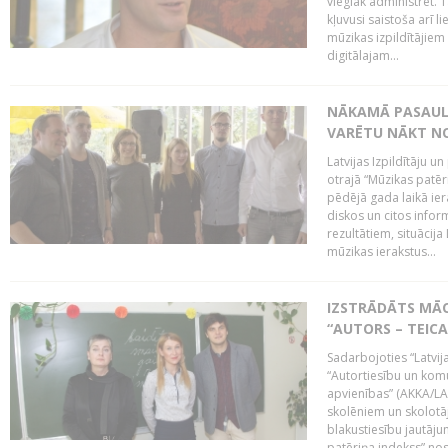
vieglāk administrēt. T
kļuvusi saistoša arī 
mūzikas izpildītājie
digitālajam...
NĀKAMĀ PASAULE
VARĒTU NĀKT NO
Latvijas Izpildītāju 
otrajā “Mūzikas patēr
pēdējā gada laikā ier
diskos un citos infor
rezultātiem, situācija 
mūzikas ierakstus...
IZSTRĀDĀTS MĀC
“AUTORS – TEIC
Sadarbojoties “Latvij
“Autortiesību un komu
apvienības” (AKKA/LAA
skolēniem un skolotāji
blakustiesību jautāj
patēriņa indekss” nos