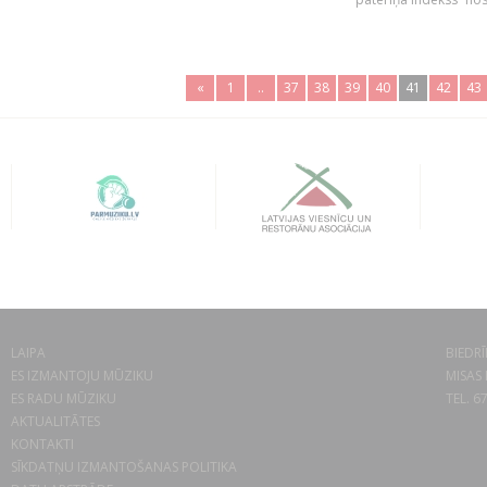
«
1
..
37
38
39
40
41
42
43
LAIPA
BIEDRĪ
ES IZMANTOJU MŪZIKU
MISAS 
ES RADU MŪZIKU
TEL. 6
AKTUALITĀTES
KONTAKTI
SĪKDATŅU IZMANTOŠANAS POLITIKA