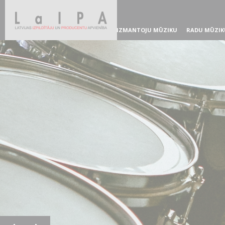
IZMANTOJU MŪZIKU
RADU MŪZIK