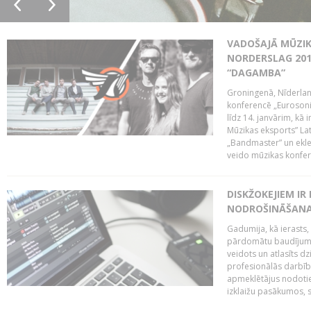
VADOŠAJĀ MŪZIK
NORDERSLAG 201
“DAGAMBA”
Groningenā, Nīderlan
konferencē „Eurosoni
līdz 14. janvārim, kā 
Mūzikas eksports” Lat
„Bandmaster” un ekl
veido mūzikas konfere
DISKŽOKEJIEM I
NODROŠINĀŠANAI
Gadumija, kā ierasts,
pārdomātu baudījumu
veidots un atlasīts d
profesionālās darbība
apmeklētājus nodoti
izklaižu pasākumos, s