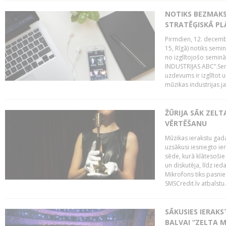
NOTIKS BEZMAK
STRATĒĢISKĀ P
Pirmdien, 12. decembr
15, Rīgā) notiks sem
no izglītojošo semin
INDUSTRIJAS ABC”.Sem
uzdevums ir izglītot
mūzikas industrijas j
ŽŪRIJA SĀK ZELT
VĒRTĒŠANU
Mūzikas ierakstu gada
uzsākusi iesniegto ie
sēde, kurā klātesošie 
un diskutēja, līdz ie
Mikrofons tiks pasnie
SMSCredit.lv atbalstu.
SĀKUSIES IERAK
BALVAI “ZELTA M