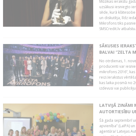
Mūzikas ierakstu gada
uzsākusi iesniegto ie
sēde, kurā klātesošie 
un diskutēja, līdz ie
Mikrofons tiks pasnie
SMSCredit.lv atbalstu.
SĀKUSIES IERAK
BALVAI “ZELTA M
No otrdienas, 1. nove
producenti var iesnie
mikrofons 2016”, kas 
reizi.Ierakstus vērtēš
kas laika posmā no 2
izdevusi vai publicējus
LATVIJĀ ZINĀMI 
AUTORTIESĪBU U
Šā gada septembrī un 
apvienība” (LaIPA) un
aģentūra/ Latvijas Au