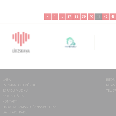
«
1
..
37
38
39
40
41
42
43
LAIPA
BIEDRĪ
ES IZMANTOJU MŪZIKU
MISAS 
ES RADU MŪZIKU
TEL. 6
AKTUALITĀTES
KONTAKTI
SĪKDATŅU IZMANTOŠANAS POLITIKA
DATU APSTRĀDE