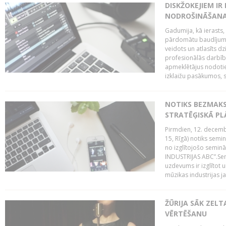
DISKŽOKEJIEM I
NODROŠINĀŠANAI
Gadumija, kā ierasts,
pārdomātu baudījumu
veidots un atlasīts d
profesionālās darbība
apmeklētājus nodoti
izklaižu pasākumos, s
NOTIKS BEZMAK
STRATĒĢISKĀ P
Pirmdien, 12. decembr
15, Rīgā) notiks sem
no izglītojošo semin
INDUSTRIJAS ABC”.Sem
uzdevums ir izglītot
mūzikas industrijas j
ŽŪRIJA SĀK ZELT
VĒRTĒŠANU