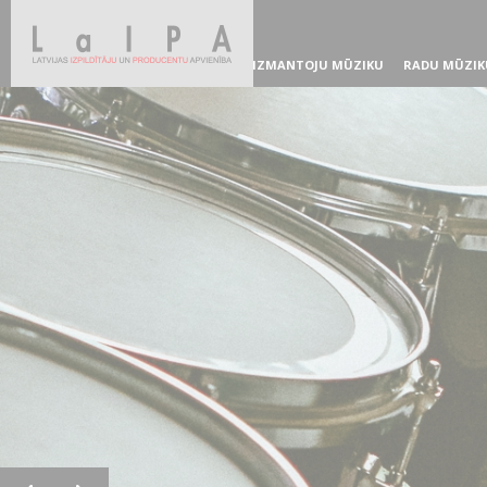
IZMANTOJU MŪZIKU
RADU MŪZIK