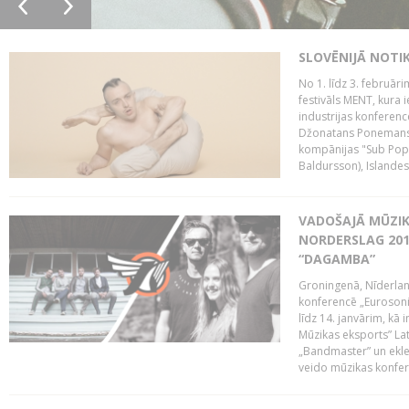
SLOVĒNIJĀ NOTI
No 1. līdz 3. februār
festivāls MENT, kura i
industrijas konferenc
Džonatans Ponemans (
kompānijas "Sub Pop 
Baldursson), Islandes
VADOŠAJĀ MŪZIK
NORDERSLAG 201
“DAGAMBA”
Groningenā, Nīderlan
konferencē „Eurosoni
līdz 14. janvārim, kā 
Mūzikas eksports” Lat
„Bandmaster” un ekl
veido mūzikas konfere