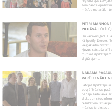
reģionālajās Latvijas 
semināros iepazīstinā
mācību materiālu - tes
PETRI MANNONEN
PIEDĀVĀ TŪLĪTĒJ
Jau vairākus gadus La
kā Spotify, Deezer, iT
vieglāk administrēt. T
kļuvusi saistoša arī 
mūzikas izpildītājie
digitālajam...
NĀKAMĀ PASAULE
VARĒTU NĀKT NO
Latvijas Izpildītāju 
otrajā “Mūzikas patēr
pēdējā gada laikā ier
diskos un citos infor
rezultātiem, situācija 
mūzikas ierakstus...