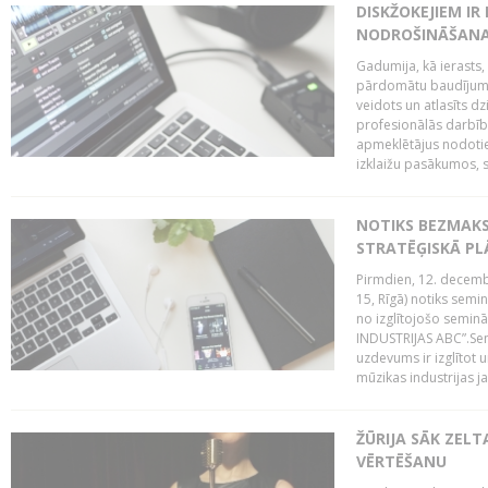
DISKŽOKEJIEM I
NODROŠINĀŠANAI
Gadumija, kā ierasts,
pārdomātu baudījumu
veidots un atlasīts d
profesionālās darbība
apmeklētājus nodoti
izklaižu pasākumos, s
NOTIKS BEZMAK
STRATĒĢISKĀ P
Pirmdien, 12. decembr
15, Rīgā) notiks sem
no izglītojošo semin
INDUSTRIJAS ABC”.Sem
uzdevums ir izglītot
mūzikas industrijas j
ŽŪRIJA SĀK ZELT
VĒRTĒŠANU