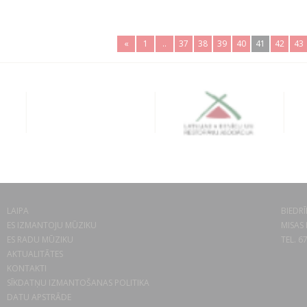
«
1
..
37
38
39
40
41
42
43
LAIPA
BIEDRĪ
ES IZMANTOJU MŪZIKU
MISAS 
ES RADU MŪZIKU
TEL. 6
AKTUALITĀTES
KONTAKTI
SĪKDATŅU IZMANTOŠANAS POLITIKA
DATU APSTRĀDE