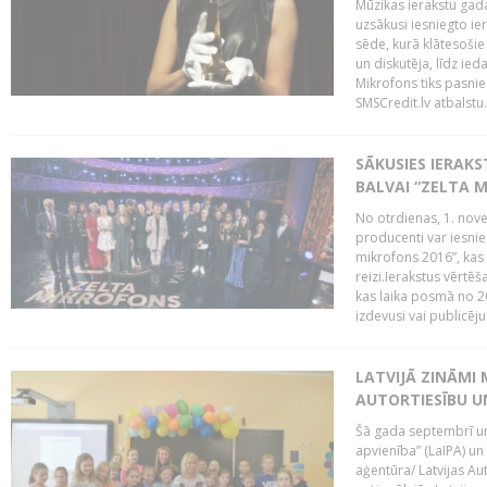
Mūzikas ierakstu gada
uzsākusi iesniegto ie
sēde, kurā klātesošie 
un diskutēja, līdz ie
Mikrofons tiks pasnie
SMSCredit.lv atbalstu.
SĀKUSIES IERAK
BALVAI “ZELTA M
No otrdienas, 1. nove
producenti var iesnie
mikrofons 2016”, kas 
reizi.Ierakstus vērtēš
kas laika posmā no 2
izdevusi vai publicējus
LATVIJĀ ZINĀMI 
AUTORTIESĪBU U
Šā gada septembrī un 
apvienība” (LaIPA) un
aģentūra/ Latvijas Au