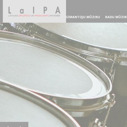
IZMANTOJU MŪZIKU
RADU MŪZIK