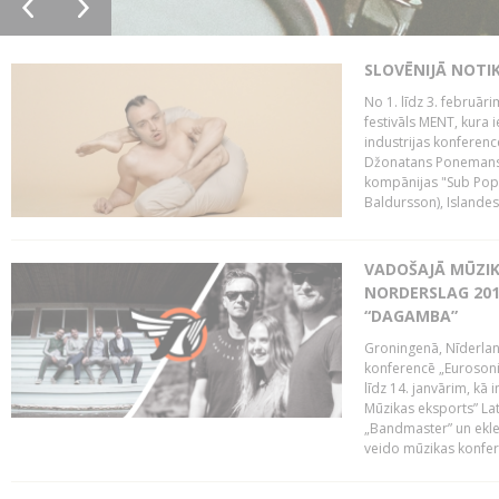
SLOVĒNIJĀ NOTI
No 1. līdz 3. februār
festivāls MENT, kura i
industrijas konferenc
Džonatans Ponemans (
kompānijas "Sub Pop 
Baldursson), Islandes
VADOŠAJĀ MŪZIK
NORDERSLAG 201
“DAGAMBA”
Groningenā, Nīderlan
konferencē „Eurosoni
līdz 14. janvārim, kā 
Mūzikas eksports” Lat
„Bandmaster” un ekl
veido mūzikas konfere