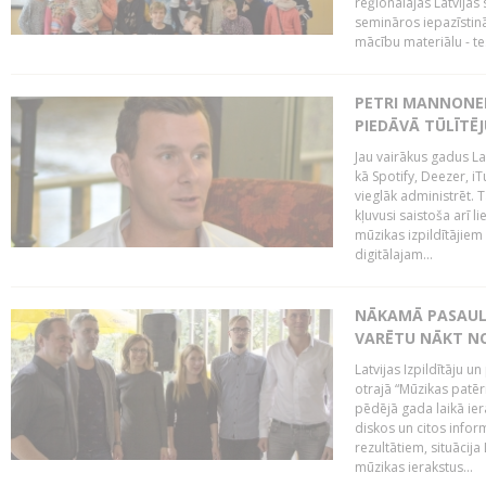
reģionālajās Latvijas 
semināros iepazīstinā
mācību materiālu - tes
PETRI MANNONEN
PIEDĀVĀ TŪLĪTĒJ
Jau vairākus gadus La
kā Spotify, Deezer, iT
vieglāk administrēt. T
kļuvusi saistoša arī 
mūzikas izpildītājie
digitālajam...
NĀKAMĀ PASAULE
VARĒTU NĀKT NO
Latvijas Izpildītāju 
otrajā “Mūzikas patēr
pēdējā gada laikā ier
diskos un citos infor
rezultātiem, situācija 
mūzikas ierakstus...