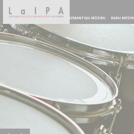
IZMANTOJU MŪZIKU
RADU MŪZIK