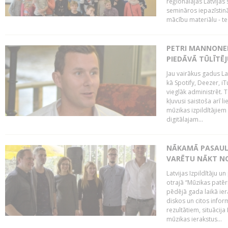
reģionālajās Latvijas 
semināros iepazīstinā
mācību materiālu - tes
PETRI MANNONEN
PIEDĀVĀ TŪLĪTĒJ
Jau vairākus gadus La
kā Spotify, Deezer, iT
vieglāk administrēt. T
kļuvusi saistoša arī 
mūzikas izpildītājie
digitālajam...
NĀKAMĀ PASAULE
VARĒTU NĀKT NO
Latvijas Izpildītāju 
otrajā “Mūzikas patēr
pēdējā gada laikā ier
diskos un citos infor
rezultātiem, situācija 
mūzikas ierakstus...