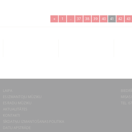
«
1
..
37
38
39
40
41
42
43
LAIPA
BIEDRĪ
ES IZMANTOJU MŪZIKU
MISAS 
ES RADU MŪZIKU
TEL. 6
AKTUALITĀTES
KONTAKTI
SĪKDATŅU IZMANTOŠANAS POLITIKA
DATU APSTRĀDE