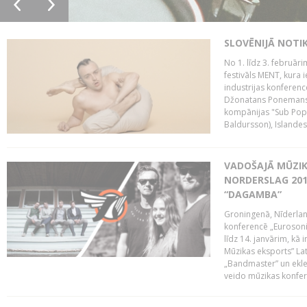
SLOVĒNIJĀ NOTI
No 1. līdz 3. februār
festivāls MENT, kura i
industrijas konferenc
Džonatans Ponemans (
kompānijas "Sub Pop 
Baldursson), Islandes
VADOŠAJĀ MŪZIK
NORDERSLAG 201
“DAGAMBA”
Groningenā, Nīderlan
konferencē „Eurosoni
līdz 14. janvārim, kā 
Mūzikas eksports” Lat
„Bandmaster” un ekl
veido mūzikas konfere