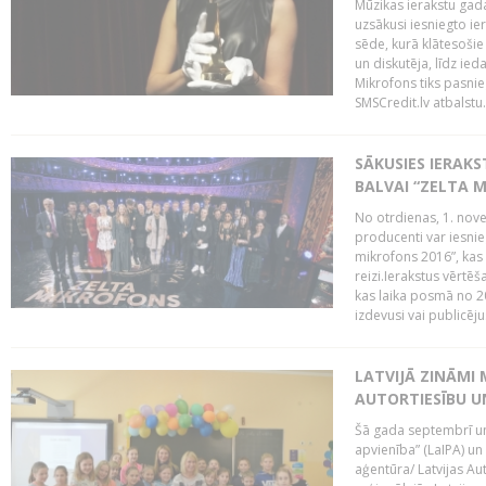
Mūzikas ierakstu gada
uzsākusi iesniegto ie
sēde, kurā klātesošie 
un diskutēja, līdz ie
Mikrofons tiks pasnie
SMSCredit.lv atbalstu.
SĀKUSIES IERAK
BALVAI “ZELTA M
No otrdienas, 1. nove
producenti var iesnie
mikrofons 2016”, kas 
reizi.Ierakstus vērtēš
kas laika posmā no 2
izdevusi vai publicējus
LATVIJĀ ZINĀMI 
AUTORTIESĪBU U
Šā gada septembrī un 
apvienība” (LaIPA) un
aģentūra/ Latvijas Au