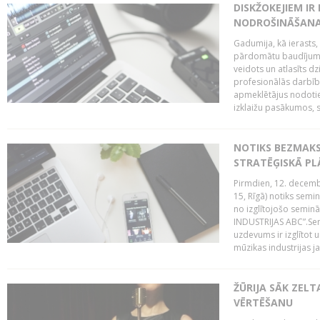
DISKŽOKEJIEM I
NODROŠINĀŠANAI
Gadumija, kā ierasts,
pārdomātu baudījumu
veidots un atlasīts d
profesionālās darbība
apmeklētājus nodoti
izklaižu pasākumos, s
NOTIKS BEZMAK
STRATĒĢISKĀ P
Pirmdien, 12. decembr
15, Rīgā) notiks sem
no izglītojošo semin
INDUSTRIJAS ABC”.Sem
uzdevums ir izglītot
mūzikas industrijas j
ŽŪRIJA SĀK ZELT
VĒRTĒŠANU