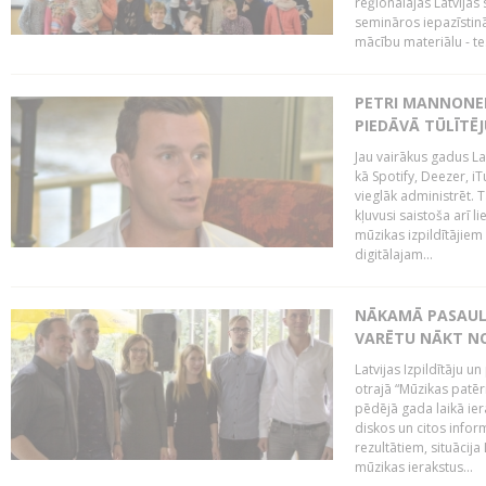
reģionālajās Latvijas 
semināros iepazīstinā
mācību materiālu - tes
PETRI MANNONEN
PIEDĀVĀ TŪLĪTĒJ
Jau vairākus gadus La
kā Spotify, Deezer, iT
vieglāk administrēt. T
kļuvusi saistoša arī 
mūzikas izpildītājie
digitālajam...
NĀKAMĀ PASAULE
VARĒTU NĀKT NO
Latvijas Izpildītāju 
otrajā “Mūzikas patēr
pēdējā gada laikā ier
diskos un citos infor
rezultātiem, situācija 
mūzikas ierakstus...