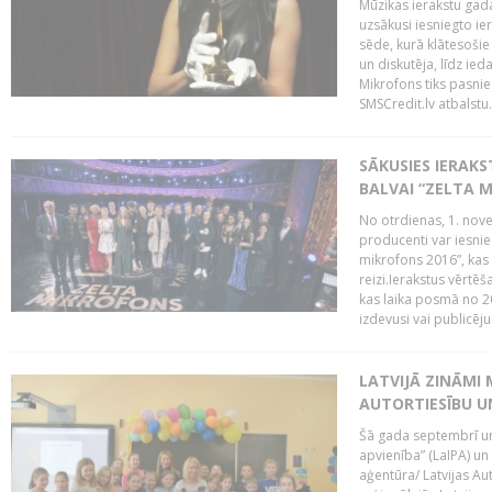
Mūzikas ierakstu gada
uzsākusi iesniegto ie
sēde, kurā klātesošie 
un diskutēja, līdz ie
Mikrofons tiks pasnie
SMSCredit.lv atbalstu.
SĀKUSIES IERAK
BALVAI “ZELTA M
No otrdienas, 1. nove
producenti var iesnie
mikrofons 2016”, kas 
reizi.Ierakstus vērtēš
kas laika posmā no 2
izdevusi vai publicējus
LATVIJĀ ZINĀMI 
AUTORTIESĪBU U
Šā gada septembrī un 
apvienība” (LaIPA) un
aģentūra/ Latvijas Au