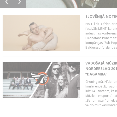
SLOVĒNIJĀ NOTI
No 1. līdz 3. februār
festivāls MENT, kura i
industrijas konferenc
Džonatans Ponemans (
kompānijas "Sub Pop 
Baldursson), Islandes
VADOŠAJĀ MŪZIK
NORDERSLAG 201
“DAGAMBA”
Groningenā, Nīderlan
konferencē „Eurosoni
līdz 14. janvārim, kā 
Mūzikas eksports” Lat
„Bandmaster” un ekl
veido mūzikas konfere