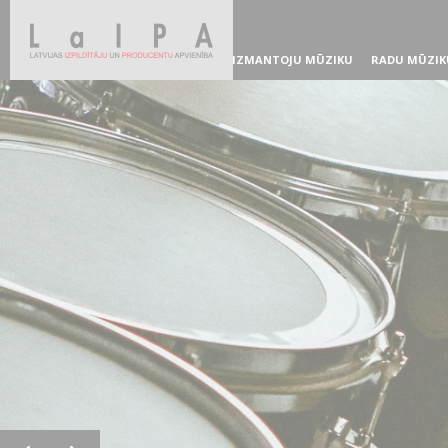
IZMANTOJU MŪZIKU
RADU MŪZIK