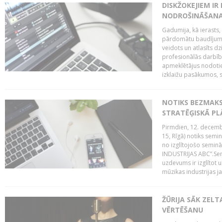
DISKŽOKEJIEM I
NODROŠINĀŠANAI
Gadumija, kā ierasts,
pārdomātu baudījumu
veidots un atlasīts d
profesionālās darbība
apmeklētājus nodoti
izklaižu pasākumos, s
NOTIKS BEZMAK
STRATĒĢISKĀ P
Pirmdien, 12. decembr
15, Rīgā) notiks sem
no izglītojošo semin
INDUSTRIJAS ABC”.Sem
uzdevums ir izglītot
mūzikas industrijas j
ŽŪRIJA SĀK ZELT
VĒRTĒŠANU