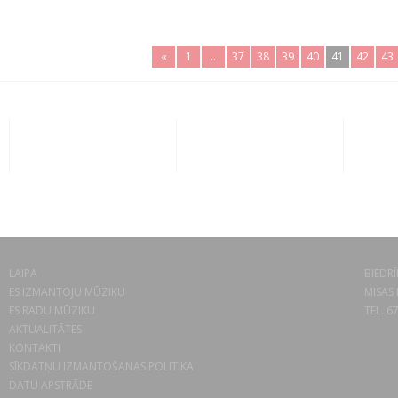
«
1
..
37
38
39
40
41
42
43
LAIPA
BIEDRĪ
ES IZMANTOJU MŪZIKU
MISAS 
ES RADU MŪZIKU
TEL. 6
AKTUALITĀTES
KONTAKTI
SĪKDATŅU IZMANTOŠANAS POLITIKA
DATU APSTRĀDE