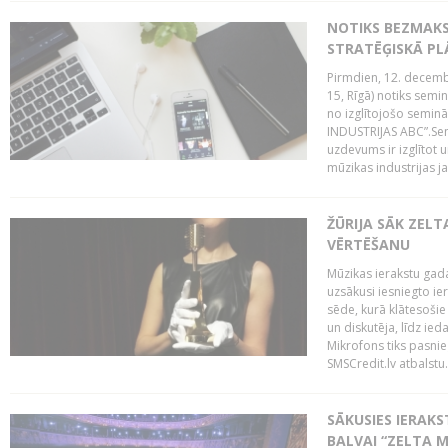
NOTIKS BEZMAK
STRATĒĢISKĀ P
Pirmdien, 12. decembr
15, Rīgā) notiks sem
no izglītojošo semin
INDUSTRIJAS ABC”.Sem
uzdevums ir izglītot
mūzikas industrijas j
ŽŪRIJA SĀK ZELT
VĒRTĒŠANU
Mūzikas ierakstu gada
uzsākusi iesniegto ie
sēde, kurā klātesošie 
un diskutēja, līdz ie
Mikrofons tiks pasnie
SMSCredit.lv atbalstu.
SĀKUSIES IERAK
BALVAI “ZELTA M