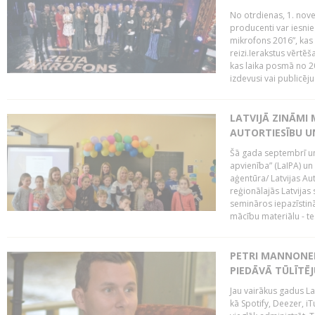
No otrdienas, 1. nove
producenti var iesnie
mikrofons 2016”, kas 
reizi.Ierakstus vērtēš
kas laika posmā no 2
izdevusi vai publicējus
LATVIJĀ ZINĀMI 
AUTORTIESĪBU U
Šā gada septembrī un 
apvienība” (LaIPA) un
aģentūra/ Latvijas Au
reģionālajās Latvijas 
semināros iepazīstinā
mācību materiālu - tes
PETRI MANNONEN
PIEDĀVĀ TŪLĪTĒJ
Jau vairākus gadus La
kā Spotify, Deezer, iT