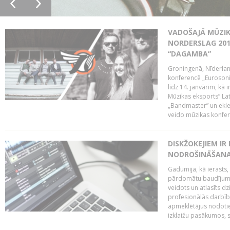
VADOŠAJĀ MŪZIK
NORDERSLAG 201
“DAGAMBA”
Groningenā, Nīderlan
konferencē „Eurosoni
līdz 14. janvārim, kā 
Mūzikas eksports” Lat
„Bandmaster” un ekl
veido mūzikas konfere
DISKŽOKEJIEM I
NODROŠINĀŠANAI
Gadumija, kā ierasts,
pārdomātu baudījumu
veidots un atlasīts d
profesionālās darbība
apmeklētājus nodoti
izklaižu pasākumos, s