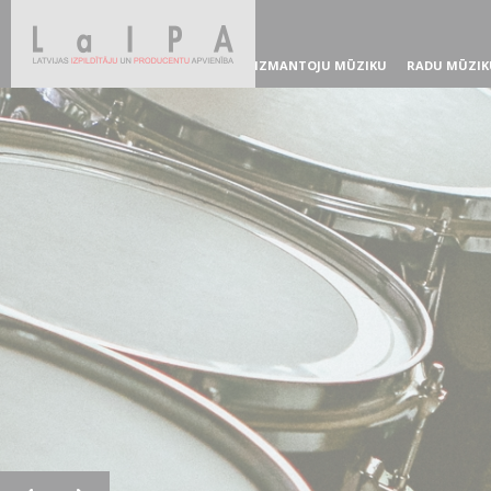
IZMANTOJU MŪZIKU
RADU MŪZIK