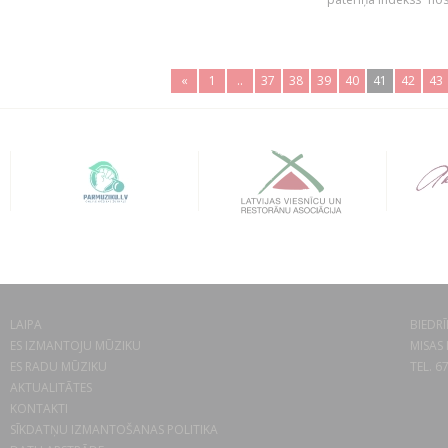
«
1
..
37
38
39
40
41
42
43
LAIPA
BIEDRĪ
ES IZMANTOJU MŪZIKU
MISAS 
ES RADU MŪZIKU
TEL. 6
AKTUALITĀTES
KONTAKTI
SĪKDATŅU IZMANTOŠANAS POLITIKA