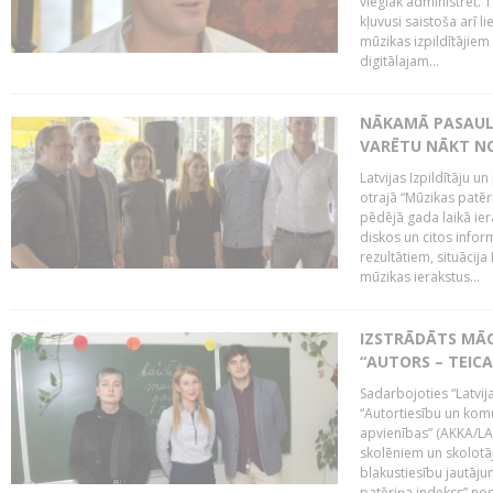
vieglāk administrēt. T
kļuvusi saistoša arī 
mūzikas izpildītājie
digitālajam...
NĀKAMĀ PASAULE
VARĒTU NĀKT NO
Latvijas Izpildītāju 
otrajā “Mūzikas patēr
pēdējā gada laikā ier
diskos un citos infor
rezultātiem, situācija 
mūzikas ierakstus...
IZSTRĀDĀTS MĀC
“AUTORS – TEIC
Sadarbojoties “Latvij
“Autortiesību un komu
apvienības” (AKKA/LAA
skolēniem un skolotāji
blakustiesību jautāj
patēriņa indekss” nos