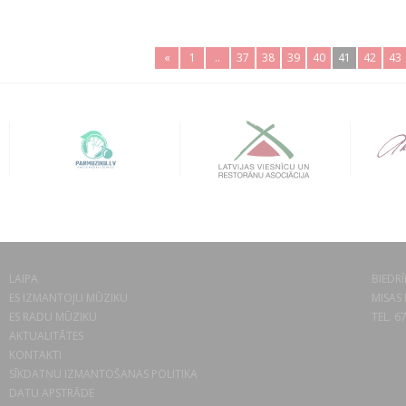
«
1
..
37
38
39
40
41
42
43
LAIPA
BIEDRĪ
ES IZMANTOJU MŪZIKU
MISAS 
ES RADU MŪZIKU
TEL. 6
AKTUALITĀTES
KONTAKTI
SĪKDATŅU IZMANTOŠANAS POLITIKA
DATU APSTRĀDE