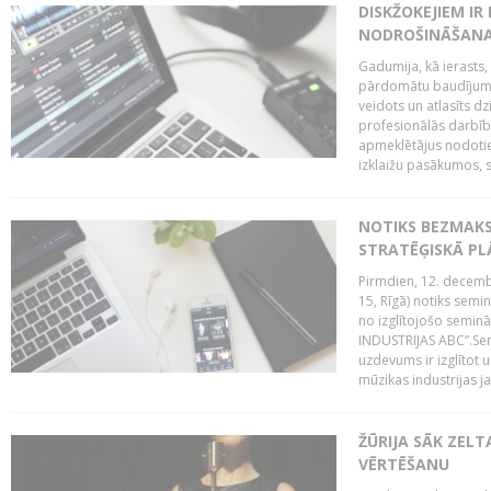
DISKŽOKEJIEM I
NODROŠINĀŠANAI
Gadumija, kā ierasts,
pārdomātu baudījumu
veidots un atlasīts d
profesionālās darbība
apmeklētājus nodoti
izklaižu pasākumos, s
NOTIKS BEZMAK
STRATĒĢISKĀ P
Pirmdien, 12. decembr
15, Rīgā) notiks sem
no izglītojošo semin
INDUSTRIJAS ABC”.Sem
uzdevums ir izglītot
mūzikas industrijas j
ŽŪRIJA SĀK ZELT
VĒRTĒŠANU