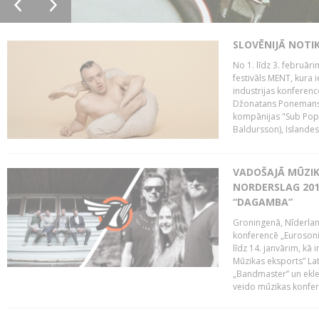
SLOVĒNIJĀ NOTI
No 1. līdz 3. februār
festivāls MENT, kura i
industrijas konferenc
Džonatans Ponemans (
kompānijas "Sub Pop 
Baldursson), Islandes
VADOŠAJĀ MŪZIK
NORDERSLAG 201
“DAGAMBA”
Groningenā, Nīderlan
konferencē „Eurosoni
līdz 14. janvārim, kā 
Mūzikas eksports” Lat
„Bandmaster” un ekl
veido mūzikas konfere