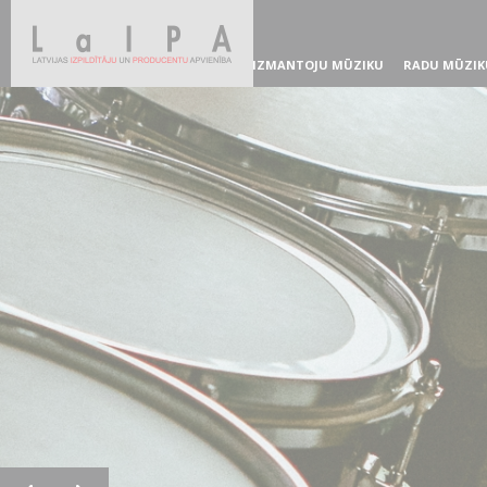
IZMANTOJU MŪZIKU
RADU MŪZIK