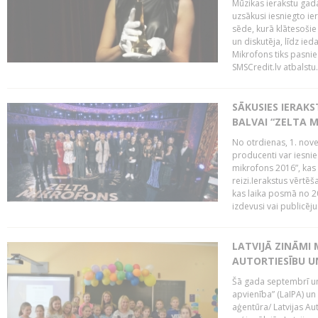
Mūzikas ierakstu gada
uzsākusi iesniegto ie
sēde, kurā klātesošie 
un diskutēja, līdz ie
Mikrofons tiks pasnie
SMSCredit.lv atbalstu.
SĀKUSIES IERAK
BALVAI “ZELTA M
No otrdienas, 1. nove
producenti var iesnie
mikrofons 2016”, kas 
reizi.Ierakstus vērtēš
kas laika posmā no 2
izdevusi vai publicējus
LATVIJĀ ZINĀMI 
AUTORTIESĪBU U
Šā gada septembrī un 
apvienība” (LaIPA) un
aģentūra/ Latvijas Au