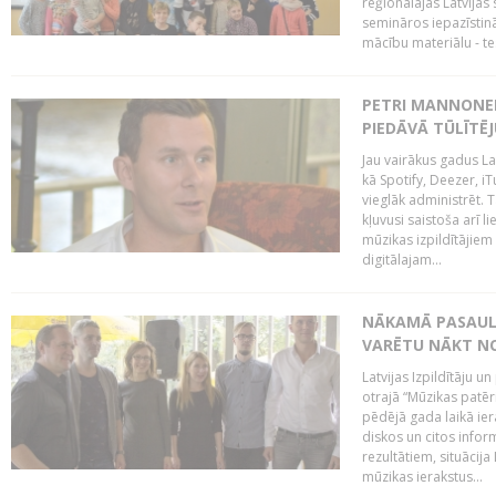
reģionālajās Latvijas 
semināros iepazīstinā
mācību materiālu - tes
PETRI MANNONEN
PIEDĀVĀ TŪLĪTĒJ
Jau vairākus gadus La
kā Spotify, Deezer, iT
vieglāk administrēt. T
kļuvusi saistoša arī 
mūzikas izpildītājie
digitālajam...
NĀKAMĀ PASAULE
VARĒTU NĀKT NO
Latvijas Izpildītāju 
otrajā “Mūzikas patēr
pēdējā gada laikā ier
diskos un citos infor
rezultātiem, situācija 
mūzikas ierakstus...