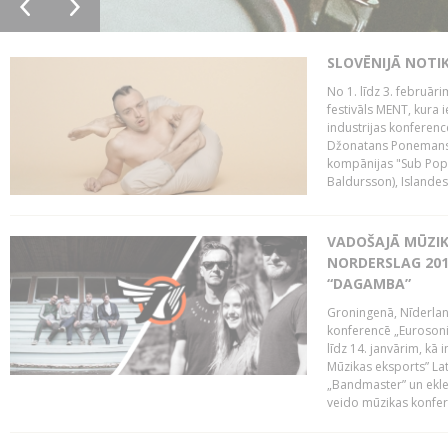
SLOVĒNIJĀ NOTI
No 1. līdz 3. februār
festivāls MENT, kura i
industrijas konferenc
Džonatans Ponemans (
kompānijas "Sub Pop 
Baldursson), Islandes
VADOŠAJĀ MŪZIK
NORDERSLAG 201
“DAGAMBA”
Groningenā, Nīderlan
konferencē „Eurosoni
līdz 14. janvārim, kā 
Mūzikas eksports” Lat
„Bandmaster” un ekl
veido mūzikas konfere