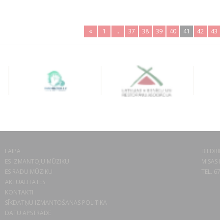
«
1
..
37
38
39
40
41
42
43
LAIPA
BIEDRĪ
ES IZMANTOJU MŪZIKU
MISAS 
ES RADU MŪZIKU
TEL. 6
AKTUALITĀTES
KONTAKTI
SĪKDATŅU IZMANTOŠANAS POLITIKA
DATU APSTRĀDE