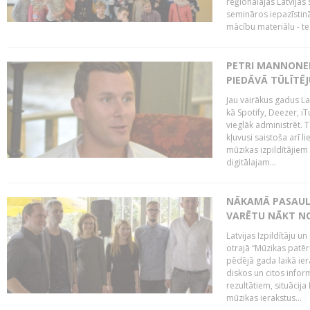
reģionālajās Latvijas 
semināros iepazīstinā
mācību materiālu - tes
PETRI MANNONEN
PIEDĀVĀ TŪLĪTĒJ
Jau vairākus gadus La
kā Spotify, Deezer, iT
vieglāk administrēt. T
kļuvusi saistoša arī 
mūzikas izpildītājie
digitālajam...
NĀKAMĀ PASAULE
VARĒTU NĀKT NO
Latvijas Izpildītāju 
otrajā “Mūzikas patēr
pēdējā gada laikā ier
diskos un citos infor
rezultātiem, situācija 
mūzikas ierakstus...