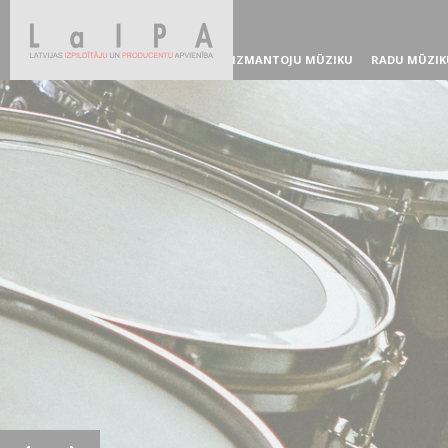
IZMANTOJU MŪZIKU
RADU MŪZIK