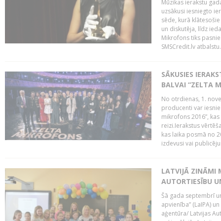
Mūzikas ierakstu gada
uzsākusi iesniegto ie
sēde, kurā klātesošie 
un diskutēja, līdz ie
Mikrofons tiks pasnie
SMSCredit.lv atbalstu.
SĀKUSIES IERAK
BALVAI “ZELTA M
No otrdienas, 1. nove
producenti var iesnie
mikrofons 2016”, kas 
reizi.Ierakstus vērtēš
kas laika posmā no 2
izdevusi vai publicējus
LATVIJĀ ZINĀMI 
AUTORTIESĪBU U
Šā gada septembrī un 
apvienība” (LaIPA) un
aģentūra/ Latvijas Au