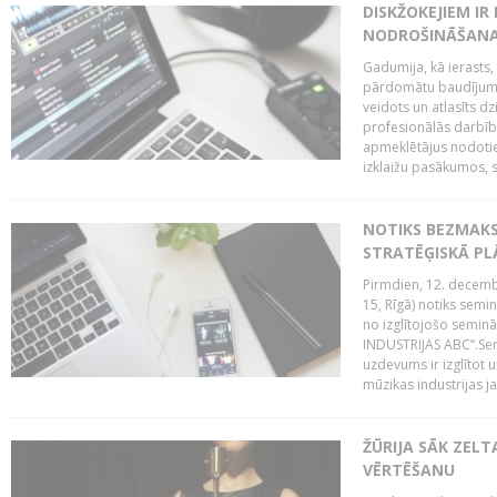
DISKŽOKEJIEM I
NODROŠINĀŠANAI
Gadumija, kā ierasts,
pārdomātu baudījumu
veidots un atlasīts d
profesionālās darbība
apmeklētājus nodoti
izklaižu pasākumos, s
NOTIKS BEZMAK
STRATĒĢISKĀ P
Pirmdien, 12. decembr
15, Rīgā) notiks sem
no izglītojošo semin
INDUSTRIJAS ABC”.Sem
uzdevums ir izglītot
mūzikas industrijas j
ŽŪRIJA SĀK ZELT
VĒRTĒŠANU