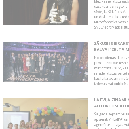
Mūzikas ierakstu gada
uzsākusi iesniegto ie
sēde, kurā klātesošie 
un diskutēja, līdz ie
Mikrofons tiks pasnie
SMSCredit.lv atbalstu.
SĀKUSIES IERAK
BALVAI “ZELTA M
No otrdienas, 1. nove
producenti var iesnie
mikrofons 2016”, kas 
reizi.Ierakstus vērtēš
kas laika posmā no 2
izdevusi vai publicējus
LATVIJĀ ZINĀMI 
AUTORTIESĪBU U
Šā gada septembrī un 
apvienība” (LaIPA) un
aģentūra/ Latvijas Au