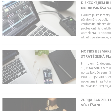
DISKŽOKEJIEM I
NODROŠINĀŠANAI
Gadumija, kā ierasts,
pārdomātu baudījumu
veidots un atlasīts d
profesionālās darbība
apmeklētājus nodoti
izklaižu pasākumos, s
NOTIKS BEZMAK
STRATĒĢISKĀ P
Pirmdien, 12. decembr
15, Rīgā) notiks sem
no izglītojošo semin
INDUSTRIJAS ABC”.Sem
uzdevums ir izglītot
mūzikas industrijas j
ŽŪRIJA SĀK ZELT
VĒRTĒŠANU