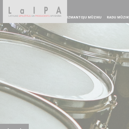
IZMANTOJU MŪZIKU
RADU MŪZIK