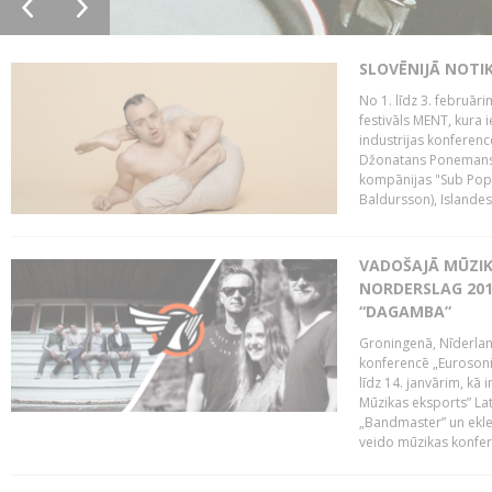
SLOVĒNIJĀ NOTI
No 1. līdz 3. februār
festivāls MENT, kura i
industrijas konferenc
Džonatans Ponemans (
kompānijas "Sub Pop 
Baldursson), Islandes
VADOŠAJĀ MŪZIK
NORDERSLAG 201
“DAGAMBA”
Groningenā, Nīderlan
konferencē „Eurosoni
līdz 14. janvārim, kā 
Mūzikas eksports” Lat
„Bandmaster” un ekl
veido mūzikas konfere