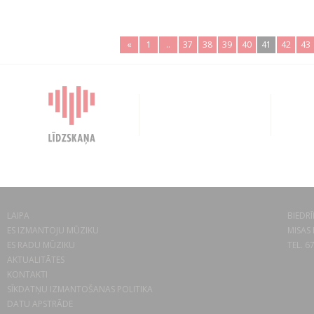
«
1
..
37
38
39
40
41
42
43
LAIPA
BIEDRĪ
ES IZMANTOJU MŪZIKU
MISAS 
ES RADU MŪZIKU
TEL. 6
AKTUALITĀTES
KONTAKTI
SĪKDATŅU IZMANTOŠANAS POLITIKA
DATU APSTRĀDE