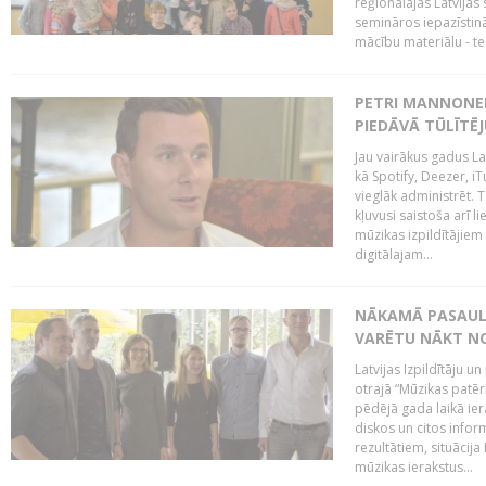
reģionālajās Latvijas 
semināros iepazīstinā
mācību materiālu - tes
PETRI MANNONEN
PIEDĀVĀ TŪLĪTĒJ
Jau vairākus gadus La
kā Spotify, Deezer, iT
vieglāk administrēt. T
kļuvusi saistoša arī 
mūzikas izpildītājie
digitālajam...
NĀKAMĀ PASAULE
VARĒTU NĀKT NO
Latvijas Izpildītāju 
otrajā “Mūzikas patēr
pēdējā gada laikā ier
diskos un citos infor
rezultātiem, situācija 
mūzikas ierakstus...