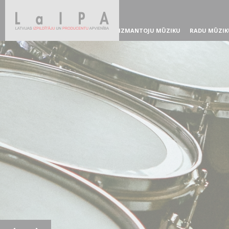
IZMANTOJU MŪZIKU
RADU MŪZIK