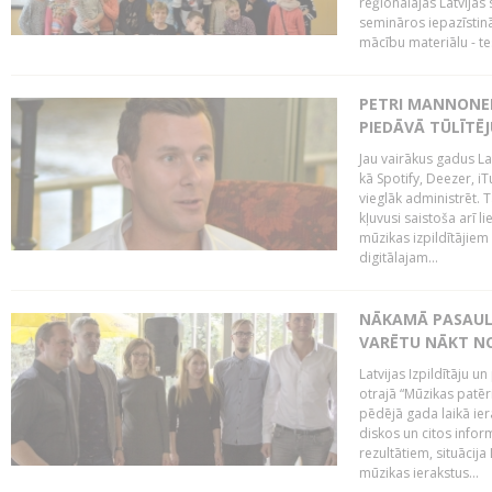
reģionālajās Latvijas 
semināros iepazīstinā
mācību materiālu - tes
PETRI MANNONEN
PIEDĀVĀ TŪLĪTĒJ
Jau vairākus gadus La
kā Spotify, Deezer, iT
vieglāk administrēt. T
kļuvusi saistoša arī 
mūzikas izpildītājie
digitālajam...
NĀKAMĀ PASAULE
VARĒTU NĀKT NO
Latvijas Izpildītāju 
otrajā “Mūzikas patēr
pēdējā gada laikā ier
diskos un citos infor
rezultātiem, situācija 
mūzikas ierakstus...