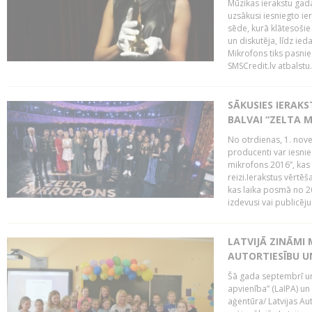
Mūzikas ierakstu gada
uzsākusi iesniegto ie
sēde, kurā klātesošie 
un diskutēja, līdz ie
Mikrofons tiks pasnie
SMSCredit.lv atbalstu.
SĀKUSIES IERAK
BALVAI “ZELTA M
No otrdienas, 1. nove
producenti var iesnie
mikrofons 2016”, kas 
reizi.Ierakstus vērtēš
kas laika posmā no 2
izdevusi vai publicējus
LATVIJĀ ZINĀMI 
AUTORTIESĪBU U
Šā gada septembrī un 
apvienība” (LaIPA) un
aģentūra/ Latvijas Au