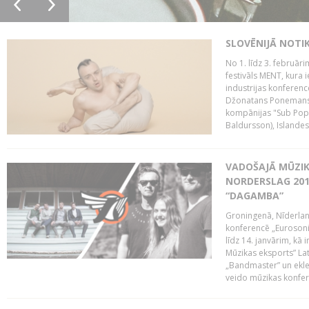
SLOVĒNIJĀ NOTI
No 1. līdz 3. februār
festivāls MENT, kura i
industrijas konferenc
Džonatans Ponemans (
kompānijas "Sub Pop 
Baldursson), Islandes
VADOŠAJĀ MŪZIK
NORDERSLAG 201
“DAGAMBA”
Groningenā, Nīderlan
konferencē „Eurosoni
līdz 14. janvārim, kā 
Mūzikas eksports” Lat
„Bandmaster” un ekl
veido mūzikas konfere