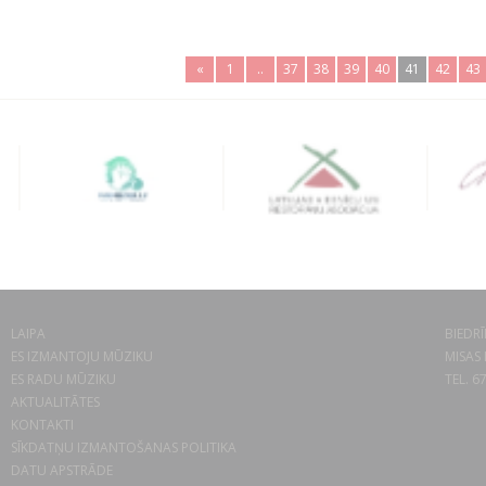
«
1
..
37
38
39
40
41
42
43
LAIPA
BIEDRĪ
ES IZMANTOJU MŪZIKU
MISAS 
ES RADU MŪZIKU
TEL. 6
AKTUALITĀTES
KONTAKTI
SĪKDATŅU IZMANTOŠANAS POLITIKA
DATU APSTRĀDE