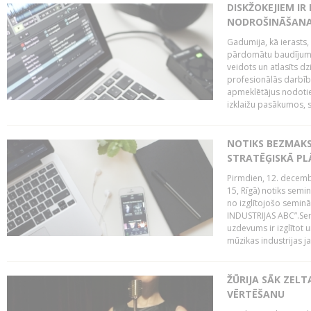
DISKŽOKEJIEM I
NODROŠINĀŠANAI
Gadumija, kā ierasts,
pārdomātu baudījumu
veidots un atlasīts d
profesionālās darbība
apmeklētājus nodoti
izklaižu pasākumos, s
NOTIKS BEZMAK
STRATĒĢISKĀ P
Pirmdien, 12. decembr
15, Rīgā) notiks sem
no izglītojošo semin
INDUSTRIJAS ABC”.Sem
uzdevums ir izglītot
mūzikas industrijas j
ŽŪRIJA SĀK ZELT
VĒRTĒŠANU