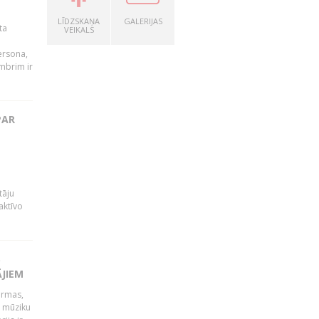
LĪDZSKAŅA
GALERIJAS
ta
VEIKALS
persona,
mbrim ir
PAR
tāju
aktīvo
S
ĀJIEM
ormas,
j mūziku