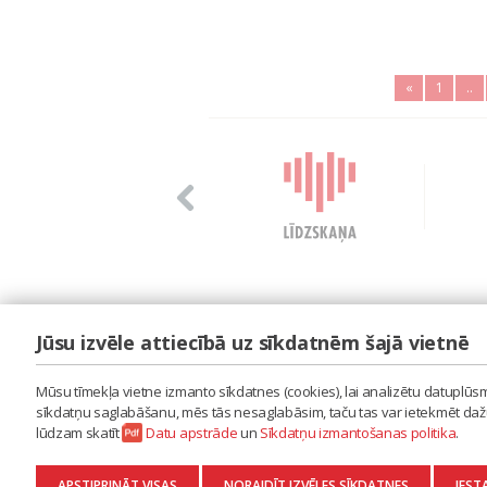
«
1
..
Jūsu izvēle attiecībā uz sīkdatnēm šajā vietnē
LAIPA
ES IZMANTOJU MŪZIKU
Mūsu tīmekļa vietne izmanto sīkdatnes (cookies), lai analizētu datuplūsmu
ES RADU MŪZIKU
sīkdatņu saglabāšanu, mēs tās nesaglabāsim, taču tas var ietekmēt dažu 
AKTUALITĀTES
lūdzam skatīt
Datu apstrāde
un
Sīkdatņu izmantošanas politika
.
KONTAKTI
SĪKDATŅU IZMANTOŠANAS POLITIKA
APSTIPRINĀT VISAS
NORAIDĪT IZVĒLES SĪKDATNES
IEST