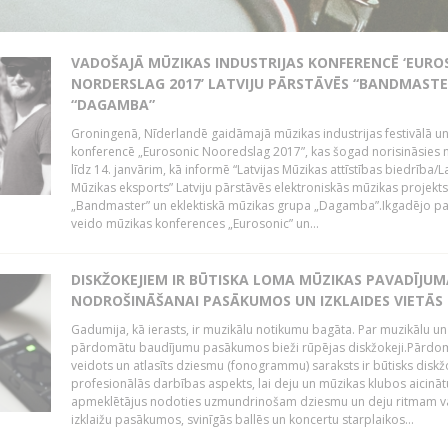
VADOŠAJĀ MŪZIKAS INDUSTRIJAS KONFERENCĒ ‘EURO
NORDERSLAG 2017’ LATVIJU PĀRSTĀVĒS “BANDMASTE
“DAGAMBA”
Groningenā, Nīderlandē gaidāmajā mūzikas industrijas festivālā u
konferencē „Eurosonic Nooredslag 2017”, kas šogad norisināsies 
līdz 14. janvārim, kā informē “Latvijas Mūzikas attīstības biedrība/La
Mūzikas eksports” Latviju pārstāvēs elektroniskās mūzikas projekts
„Bandmaster” un eklektiskā mūzikas grupa „Dagamba”.Ikgadējo 
veido mūzikas konferences „Eurosonic” un...
DISKŽOKEJIEM IR BŪTISKA LOMA MŪZIKAS PAVADĪJUM
NODROŠINĀŠANAI PASĀKUMOS UN IZKLAIDES VIETĀS
Gadumija, kā ierasts, ir muzikālu notikumu bagāta. Par muzikālu un
pārdomātu baudījumu pasākumos bieži rūpējas diskžokeji.Pārdo
veidots un atlasīts dziesmu (fonogrammu) saraksts ir būtisks diskž
profesionālās darbības aspekts, lai deju un mūzikas klubos aicināt
apmeklētājus nodoties uzmundrinošam dziesmu un deju ritmam v
izklaižu pasākumos, svinīgās ballēs un koncertu starplaikos...