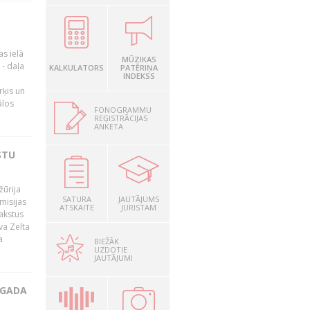
as ielā
MŪZIKAS
- daļa
KALKULATORS
PATĒRIŅA
INDEKSS
rķis un
ālos
FONOGRAMMU
REĢISTRĀCIJAS
ANKETA
STU
žūrija
SATURA
JAUTĀJUMS
misijas
ATSKAITE
JURISTAM
rakstus
va Zelta
a
BIEŽĀK
UZDOTIE
JAUTĀJUMI
 GADA