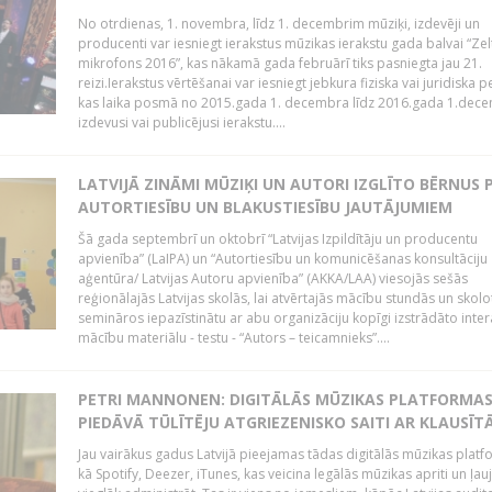
No otrdienas, 1. novembra, līdz 1. decembrim mūziķi, izdevēji un
producenti var iesniegt ierakstus mūzikas ierakstu gada balvai “Zel
mikrofons 2016”, kas nākamā gada februārī tiks pasniegta jau 21.
reizi.Ierakstus vērtēšanai var iesniegt jebkura fiziska vai juridiska 
kas laika posmā no 2015.gada 1. decembra līdz 2016.gada 1.dece
izdevusi vai publicējusi ierakstu....
LATVIJĀ ZINĀMI MŪZIĶI UN AUTORI IZGLĪTO BĒRNUS 
AUTORTIESĪBU UN BLAKUSTIESĪBU JAUTĀJUMIEM
Šā gada septembrī un oktobrī “Latvijas Izpildītāju un producentu
apvienība” (LaIPA) un “Autortiesību un komunicēšanas konsultāciju
aģentūra/ Latvijas Autoru apvienība” (AKKA/LAA) viesojās sešās
reģionālajās Latvijas skolās, lai atvērtajās mācību stundās un skolo
semināros iepazīstinātu ar abu organizāciju kopīgi izstrādāto inter
mācību materiālu - testu - “Autors – teicamnieks”....
PETRI MANNONEN: DIGITĀLĀS MŪZIKAS PLATFORMA
PIEDĀVĀ TŪLĪTĒJU ATGRIEZENISKO SAITI AR KLAUSĪT
Jau vairākus gadus Latvijā pieejamas tādas digitālās mūzikas platf
kā Spotify, Deezer, iTunes, kas veicina legālās mūzikas apriti un ļau