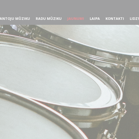
ANTOJU MŪZIKU
RADU MŪZIKU
JAUNUMI
LAIPA
KONTAKTI
LIDZ