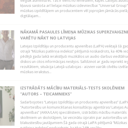
vieglāk administrēt. Tas ir viens no iemesliem, kāpēc Latvijas auditor
kļuvusi saistoša arī lielajai mūzikas izdevniecībai "Universal Grou
mūzikas izpildītājiem un producentiem vēl joprojām jāmācās pielā
digitālajam...
NĀKAMĀ PASAULES LĪMEŅA MŪZIKAS SUPERZVAIGZN
VARĒTU NĀKT NO LATVIJAS
Latvijas Izpildītāju un producentu apvienības (LaIPA) veiktajā šā ga
otrajā “Mūzikas patēriņa indekss” pētījumā noskaidrots, ka 40% ied
pēdējā gada laikā ierakstījuši muzikālos un audio darbus viedtālr
diskos un citos informācijas nesējos. Salīdzinot ar gadu iepriekš i
rezultātiem, situācija Latvijā uzlabojas - aizvien vairāk cilvēku izvēla
mūzikas ierakstus...
IZSTRĀDĀTS MĀCĪBU MATERIĀLS-TESTS SKOLĒNIEM
“AUTORS – TEICAMNIEKS”
Sadarbojoties “Latvijas Izpildītāju un producentu apvienības” (LaIP
“Autortiesību un komunicēšanas konsultāciju aģentūras/ Latvijas A
apvienības” (AKKA/LAA) speciālistiem, izstrādāts mācību materiāls
skolēniem un skolotājiem, lai veicinātu izpratni par autortiesību un
blakustiesību jautājumiem.Šā gada otrajā LaIPA pētījumā “Mūzikas
patēriņa indekss” noskaidrots, ka tikai 24% vecāku...