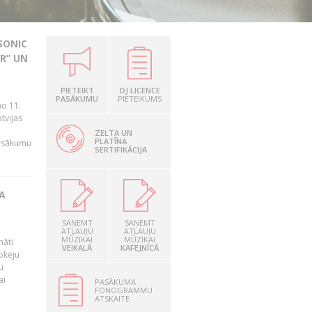
SONIC
R” UN
PIETEIKT
DJ LICENCE
n
PASĀKUMU
PIETEIKUMS
no 11.
tvijas
ZELTA UN
PLATĪNA
pasākumu
SERTIFIKĀCIJA
A
SAŅEMT
SAŅEMT
ATĻAUJU
ATĻAUJU
MŪZIKAI
MŪZIKAI
māti
VEIKALĀ
KAFEJNĪCĀ
okeju
u
ai
PASĀKUMA
FONOGRAMMU
ATSKAITE