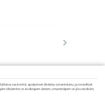
PVIENĪBA'
bāšanai savā ierīcē, apstipriniet sīkdatņu izmantošanu. Ja noraidīsiet
LAIPA.ORG
ajām sīkdatnēm, to ievāktajiem datiem, izmantotājiem un Jūsu tiesībām,