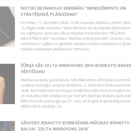
NOTIKS BEZMAKSAS SEMINĀRS "MENEDŽMENTS UN
STRATĒĢISKĀ PLĀNOŠANA"
Pirmdien, 12. decembrī plkst. 15:00, Kaņepes Kultūras centrā ( Skol
15, Rīgā) notiks seminārs "Menedžments un stratēģiskā plānošana" 
no izglītojošo semināru sērija mūzikas menedžeriem "MŪZIKAS
INDUSTRIJAS ABC”.Semināru "Mūzikas industrijas ABC” izveides mē
uzdevums ir izglītot un apmācīt Latvijas mūzikas menedžerus glob
mūzikas industrijas jautājumos. Semināru...
ŽŪRIJA SĀK ZELTA MIKROFONS 2016 IESNIEGTO IERAK
VĒRTĒŠANU
Mūzikas ierakstu gada balvas Zelta Mikrofons 2016 īpaši izveidotā 
uzsākusi iesniegto ierakstu vērtēšanu. 5. decembrī notika pirmā ko
sēde, kurā klātesošie komisijas locekļi klausījās visus iesniegtos ie
un diskutēja, līdz iedalīja tos pa žanriem.Mūzikas ierakstu gada bal
Mikrofons tiks pasniegta jau 21. reizi, arī šogad ar ģenerālsponsor
SMSCredit.lv atbalstu. Uz...
SĀKUSIES IERAKSTU IESNIEGŠANA MŪZIKAS IERAKSTU
BALVAI “ZELTA MIKROFONS 2016”