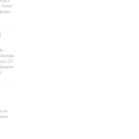
ija ir
p".Tomēr
goties
E
da
zīvotāju
uņos, CD
egūtajiem
s
A) un
utoru