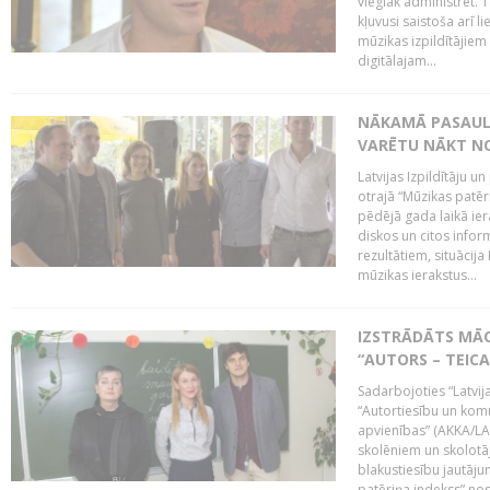
vieglāk administrēt. T
kļuvusi saistoša arī 
mūzikas izpildītājie
digitālajam...
NĀKAMĀ PASAULE
VARĒTU NĀKT NO
Latvijas Izpildītāju 
otrajā “Mūzikas patēr
pēdējā gada laikā ier
diskos un citos infor
rezultātiem, situācija 
mūzikas ierakstus...
IZSTRĀDĀTS MĀC
“AUTORS – TEIC
Sadarbojoties “Latvij
“Autortiesību un komu
apvienības” (AKKA/LAA
skolēniem un skolotāji
blakustiesību jautāj
patēriņa indekss” nos