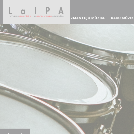
IZMANTOJU MŪZIKU
RADU MŪZIK