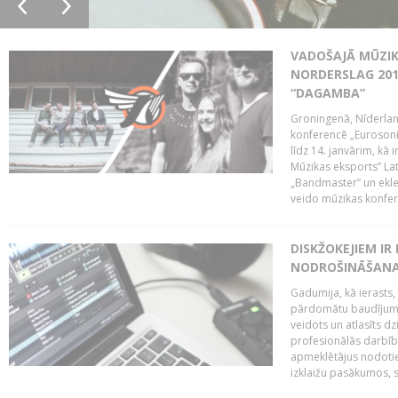
VADOŠAJĀ MŪZIK
NORDERSLAG 201
“DAGAMBA”
Groningenā, Nīderlan
konferencē „Eurosoni
līdz 14. janvārim, kā 
Mūzikas eksports” Lat
„Bandmaster” un ekl
veido mūzikas konfere
DISKŽOKEJIEM I
NODROŠINĀŠANAI
Gadumija, kā ierasts,
pārdomātu baudījumu
veidots un atlasīts d
profesionālās darbība
apmeklētājus nodoti
izklaižu pasākumos, s