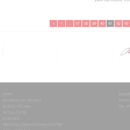
«
1
..
37
38
39
40
41
42
43
LAIPA
BIEDRĪ
ES IZMANTOJU MŪZIKU
MISAS 
ES RADU MŪZIKU
TEL. 6
AKTUALITĀTES
KONTAKTI
SĪKDATŅU IZMANTOŠANAS POLITIKA