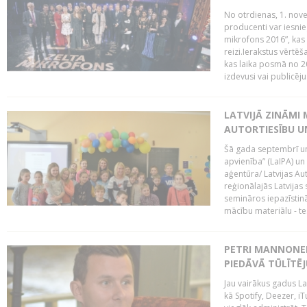
No otrdienas, 1. nove
producenti var iesnie
mikrofons 2016”, kas 
reizi.Ierakstus vērtēš
kas laika posmā no 2
izdevusi vai publicējus
LATVIJĀ ZINĀMI 
AUTORTIESĪBU U
Šā gada septembrī un 
apvienība” (LaIPA) un
aģentūra/ Latvijas Au
reģionālajās Latvijas 
semināros iepazīstinā
mācību materiālu - tes
PETRI MANNONEN
PIEDĀVĀ TŪLĪTĒJ
Jau vairākus gadus La
kā Spotify, Deezer, iT