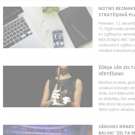
NOTIKS BEZMAK
STRATĒĢISKĀ P
Pirmdien, 12. decembr
15, Rīgā) notiks sem
no izglītojošo semin
INDUSTRIJAS ABC”.Sem
uzdevums ir izglītot
mūzikas industrijas j
ŽŪRIJA SĀK ZELT
VĒRTĒŠANU
Mūzikas ierakstu gada
uzsākusi iesniegto ie
sēde, kurā klātesošie 
un diskutēja, līdz ie
Mikrofons tiks pasnie
SMSCredit.lv atbalstu.
SĀKUSIES IERAK
BALVAI “ZELTA M