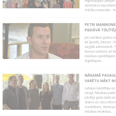
reģionālajās Latvijas 
semināros iepazīstinā
mācību materiālu - tes
PETRI MANNONEN
PIEDĀVĀ TŪLĪTĒJ
Jau vairākus gadus La
kā Spotify, Deezer, iT
vieglāk administrēt. T
kļuvusi saistoša arī 
mūzikas izpildītājie
digitālajam...
NĀKAMĀ PASAULE
VARĒTU NĀKT NO
Latvijas Izpildītāju 
otrajā “Mūzikas patēr
pēdējā gada laikā ier
diskos un citos infor
rezultātiem, situācija 
mūzikas ierakstus...