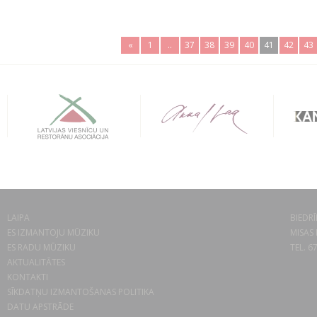
«
1
..
37
38
39
40
41
42
43
LAIPA
BIEDRĪ
ES IZMANTOJU MŪZIKU
MISAS 
ES RADU MŪZIKU
TEL. 6
AKTUALITĀTES
KONTAKTI
SĪKDATŅU IZMANTOŠANAS POLITIKA
DATU APSTRĀDE