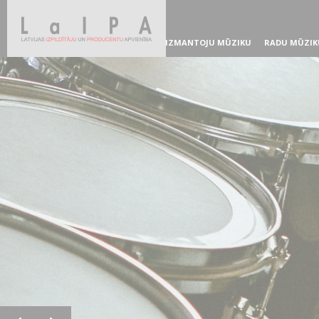
IZMANTOJU MŪZIKU
RADU MŪZIK