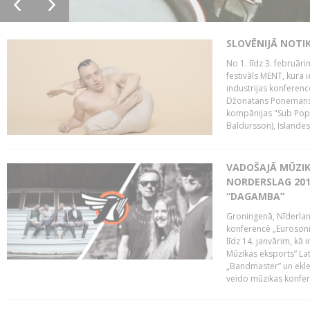
SLOVĒNIJĀ NOTI
No 1. līdz 3. februār
festivāls MENT, kura i
industrijas konferenc
Džonatans Ponemans (
kompānijas "Sub Pop 
Baldursson), Islandes
VADOŠAJĀ MŪZIK
NORDERSLAG 201
“DAGAMBA”
Groningenā, Nīderlan
konferencē „Eurosoni
līdz 14. janvārim, kā 
Mūzikas eksports” Lat
„Bandmaster” un ekl
veido mūzikas konfere