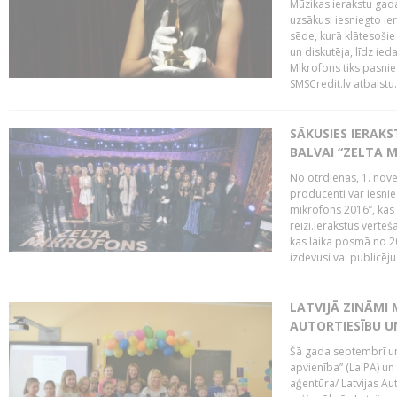
Mūzikas ierakstu gada
uzsākusi iesniegto ie
sēde, kurā klātesošie 
un diskutēja, līdz ie
Mikrofons tiks pasnie
SMSCredit.lv atbalstu.
SĀKUSIES IERAK
BALVAI “ZELTA M
No otrdienas, 1. nove
producenti var iesnie
mikrofons 2016”, kas 
reizi.Ierakstus vērtēš
kas laika posmā no 2
izdevusi vai publicējus
LATVIJĀ ZINĀMI 
AUTORTIESĪBU U
Šā gada septembrī un 
apvienība” (LaIPA) un
aģentūra/ Latvijas Au