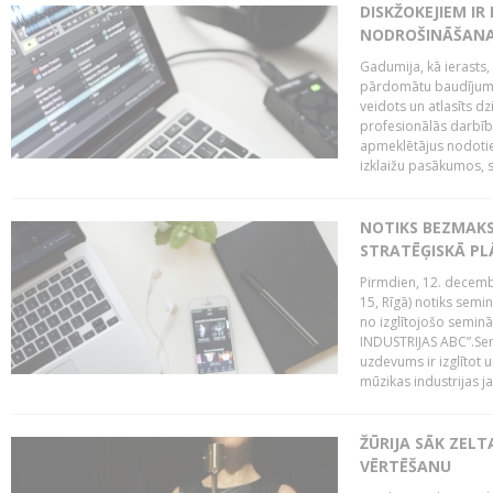
DISKŽOKEJIEM I
NODROŠINĀŠANAI
Gadumija, kā ierasts,
pārdomātu baudījumu
veidots un atlasīts d
profesionālās darbība
apmeklētājus nodoti
izklaižu pasākumos, s
NOTIKS BEZMAK
STRATĒĢISKĀ P
Pirmdien, 12. decembr
15, Rīgā) notiks sem
no izglītojošo semin
INDUSTRIJAS ABC”.Sem
uzdevums ir izglītot
mūzikas industrijas j
ŽŪRIJA SĀK ZELT
VĒRTĒŠANU