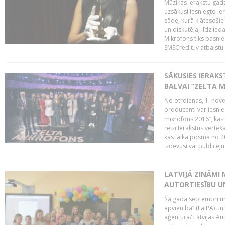
Mūzikas ierakstu gada
uzsākusi iesniegto ie
sēde, kurā klātesošie 
un diskutēja, līdz ie
Mikrofons tiks pasnie
SMSCredit.lv atbalstu.
SĀKUSIES IERAK
BALVAI “ZELTA M
No otrdienas, 1. nove
producenti var iesnie
mikrofons 2016”, kas 
reizi.Ierakstus vērtēš
kas laika posmā no 2
izdevusi vai publicējus
LATVIJĀ ZINĀMI 
AUTORTIESĪBU U
Šā gada septembrī un 
apvienība” (LaIPA) un
aģentūra/ Latvijas Au