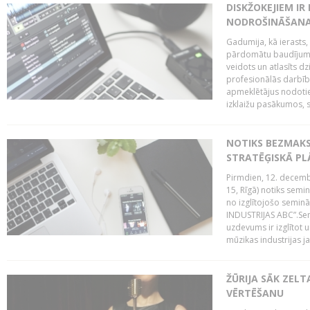
DISKŽOKEJIEM I
NODROŠINĀŠANAI
Gadumija, kā ierasts,
pārdomātu baudījumu
veidots un atlasīts d
profesionālās darbība
apmeklētājus nodoti
izklaižu pasākumos, s
NOTIKS BEZMAK
STRATĒĢISKĀ P
Pirmdien, 12. decembr
15, Rīgā) notiks sem
no izglītojošo semin
INDUSTRIJAS ABC”.Sem
uzdevums ir izglītot
mūzikas industrijas j
ŽŪRIJA SĀK ZELT
VĒRTĒŠANU