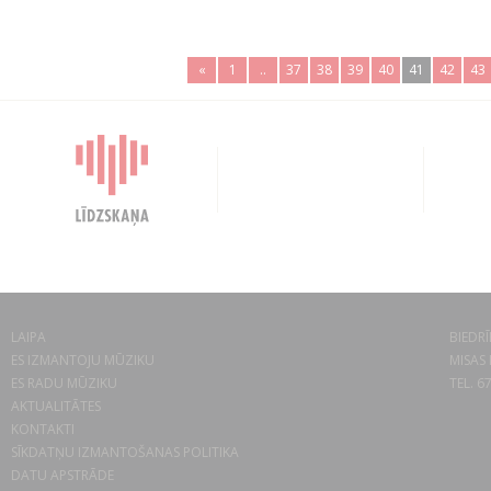
«
1
..
37
38
39
40
41
42
43
LAIPA
BIEDRĪ
ES IZMANTOJU MŪZIKU
MISAS 
ES RADU MŪZIKU
TEL. 6
AKTUALITĀTES
KONTAKTI
SĪKDATŅU IZMANTOŠANAS POLITIKA
DATU APSTRĀDE