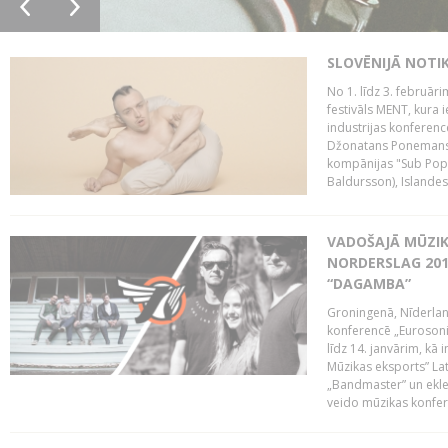
SLOVĒNIJĀ NOTI
No 1. līdz 3. februār
festivāls MENT, kura i
industrijas konferenc
Džonatans Ponemans (
kompānijas "Sub Pop 
Baldursson), Islandes
VADOŠAJĀ MŪZIK
NORDERSLAG 201
“DAGAMBA”
Groningenā, Nīderlan
konferencē „Eurosoni
līdz 14. janvārim, kā 
Mūzikas eksports” Lat
„Bandmaster” un ekl
veido mūzikas konfere