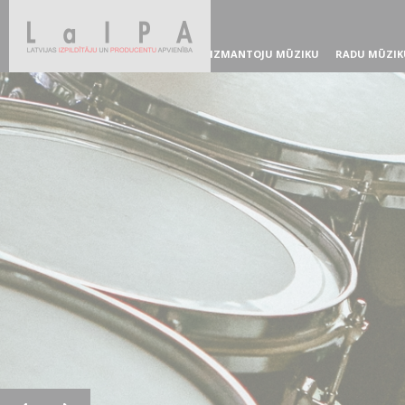
IZMANTOJU MŪZIKU
RADU MŪZIK