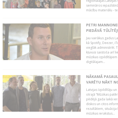
reģionālajās Latvijas 
semināros iepazīstinā
mācību materiālu - tes
PETRI MANNONEN
PIEDĀVĀ TŪLĪTĒJ
Jau vairākus gadus La
kā Spotify, Deezer, iT
vieglāk administrēt. T
kļuvusi saistoša arī 
mūzikas izpildītājie
digitālajam...
NĀKAMĀ PASAULE
VARĒTU NĀKT NO
Latvijas Izpildītāju 
otrajā “Mūzikas patēr
pēdējā gada laikā ier
diskos un citos infor
rezultātiem, situācija 
mūzikas ierakstus...