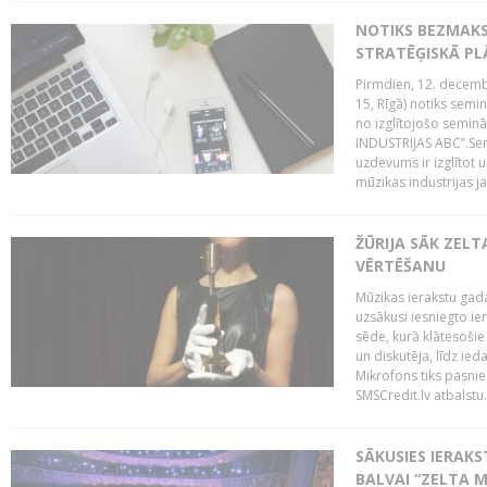
NOTIKS BEZMAK
STRATĒĢISKĀ P
Pirmdien, 12. decembr
15, Rīgā) notiks sem
no izglītojošo semin
INDUSTRIJAS ABC”.Sem
uzdevums ir izglītot
mūzikas industrijas j
ŽŪRIJA SĀK ZELT
VĒRTĒŠANU
Mūzikas ierakstu gada
uzsākusi iesniegto ie
sēde, kurā klātesošie 
un diskutēja, līdz ie
Mikrofons tiks pasnie
SMSCredit.lv atbalstu.
SĀKUSIES IERAK
BALVAI “ZELTA M