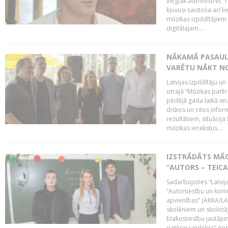
vieglāk administrēt. T
kļuvusi saistoša arī 
mūzikas izpildītājie
digitālajam...
NĀKAMĀ PASAULE
VARĒTU NĀKT NO
Latvijas Izpildītāju 
otrajā “Mūzikas patēr
pēdējā gada laikā ier
diskos un citos infor
rezultātiem, situācija 
mūzikas ierakstus...
IZSTRĀDĀTS MĀC
“AUTORS – TEIC
Sadarbojoties “Latvij
“Autortiesību un komu
apvienības” (AKKA/LAA
skolēniem un skolotāji
blakustiesību jautāj
patēriņa indekss” nos