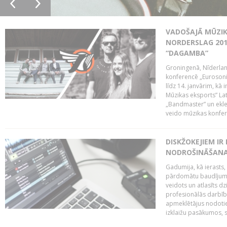
VADOŠAJĀ MŪZIK
NORDERSLAG 201
“DAGAMBA”
Groningenā, Nīderlan
konferencē „Eurosoni
līdz 14. janvārim, kā 
Mūzikas eksports” Lat
„Bandmaster” un ekl
veido mūzikas konfere
DISKŽOKEJIEM I
NODROŠINĀŠANAI
Gadumija, kā ierasts,
pārdomātu baudījumu
veidots un atlasīts d
profesionālās darbība
apmeklētājus nodoti
izklaižu pasākumos, s