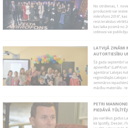
No otrdienas, 1. nove
producenti var iesnie
mikrofons 2016”, kas 
reizi.Ierakstus vērtēš
kas laika posmā no 2
izdevusi vai publicējus
LATVIJĀ ZINĀMI 
AUTORTIESĪBU U
Šā gada septembrī un 
apvienība” (LaIPA) un
aģentūra/ Latvijas Au
reģionālajās Latvijas 
semināros iepazīstinā
mācību materiālu - tes
PETRI MANNONEN
PIEDĀVĀ TŪLĪTĒJ
Jau vairākus gadus La
kā Spotify, Deezer, iT