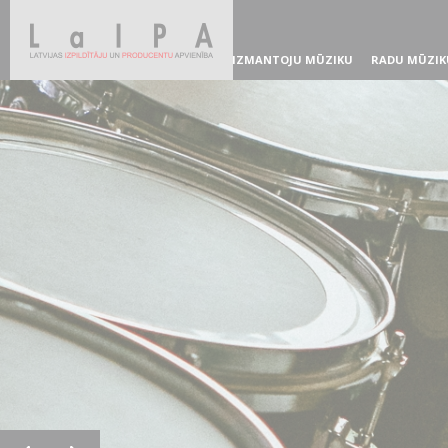
IZMANTOJU MŪZIKU
RADU MŪZIK