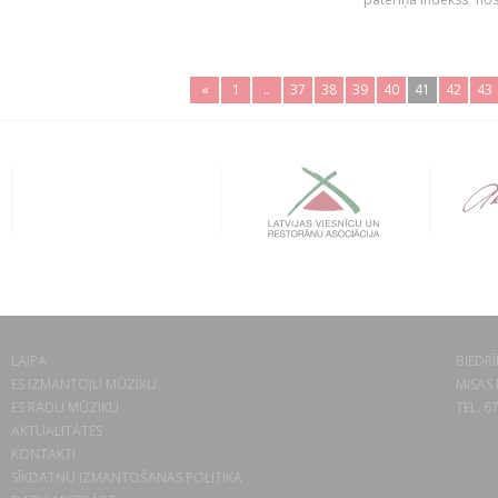
«
1
..
37
38
39
40
41
42
43
LAIPA
BIEDRĪ
ES IZMANTOJU MŪZIKU
MISAS 
ES RADU MŪZIKU
TEL. 6
AKTUALITĀTES
KONTAKTI
SĪKDATŅU IZMANTOŠANAS POLITIKA