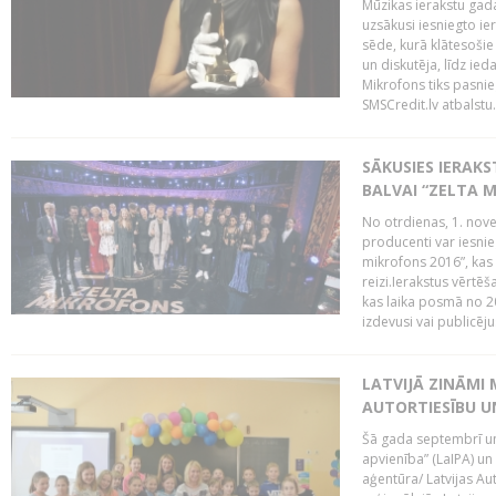
Mūzikas ierakstu gada
uzsākusi iesniegto ie
sēde, kurā klātesošie 
un diskutēja, līdz ie
Mikrofons tiks pasnie
SMSCredit.lv atbalstu.
SĀKUSIES IERAK
BALVAI “ZELTA M
No otrdienas, 1. nove
producenti var iesnie
mikrofons 2016”, kas 
reizi.Ierakstus vērtēš
kas laika posmā no 2
izdevusi vai publicējus
LATVIJĀ ZINĀMI 
AUTORTIESĪBU U
Šā gada septembrī un 
apvienība” (LaIPA) un
aģentūra/ Latvijas Au