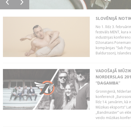
SLOVĒNIJĀ NOTI
No 1. līdz 3. februār
festivāls MENT, kura i
industrijas konferenc
Džonatans Ponemans (
kompānijas "Sub Pop 
Baldursson), Islandes
VADOŠAJĀ MŪZIK
NORDERSLAG 201
“DAGAMBA”
Groningenā, Nīderlan
konferencē „Eurosoni
līdz 14. janvārim, kā 
Mūzikas eksports” Lat
„Bandmaster” un ekl
veido mūzikas konfere