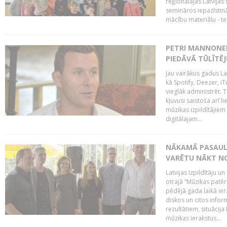
reģionālajās Latvijas 
semināros iepazīstinā
mācību materiālu - tes
PETRI MANNONEN
PIEDĀVĀ TŪLĪTĒJ
Jau vairākus gadus La
kā Spotify, Deezer, iT
vieglāk administrēt. T
kļuvusi saistoša arī 
mūzikas izpildītājie
digitālajam...
NĀKAMĀ PASAULE
VARĒTU NĀKT NO
Latvijas Izpildītāju 
otrajā “Mūzikas patēr
pēdējā gada laikā ier
diskos un citos infor
rezultātiem, situācija 
mūzikas ierakstus...