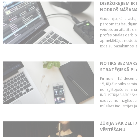
DISKŽOKEJIEM I
NODROŠINĀŠANAI
Gadumija, kā ierasts,
pārdomātu baudījumu
veidots un atlasīts d
profesionālās darbība
apmeklētājus nodoti
izklaižu pasākumos, s
NOTIKS BEZMAK
STRATĒĢISKĀ P
Pirmdien, 12. decembr
15, Rīgā) notiks sem
no izglītojošo semin
INDUSTRIJAS ABC”.Sem
uzdevums ir izglītot
mūzikas industrijas j
ŽŪRIJA SĀK ZELT
VĒRTĒŠANU