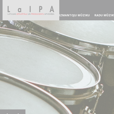
IZMANTOJU MŪZIKU
RADU MŪZIK