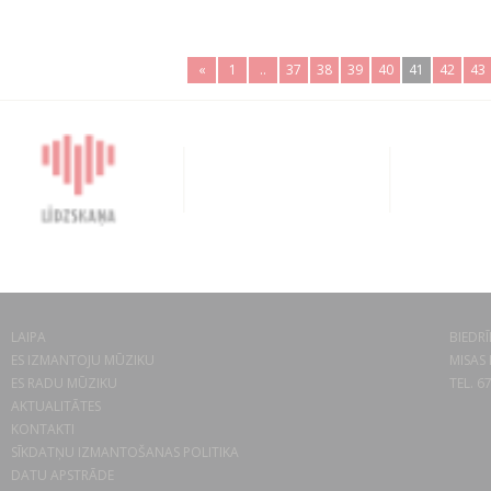
«
1
..
37
38
39
40
41
42
43
LAIPA
BIEDRĪ
ES IZMANTOJU MŪZIKU
MISAS 
ES RADU MŪZIKU
TEL. 6
AKTUALITĀTES
KONTAKTI
SĪKDATŅU IZMANTOŠANAS POLITIKA
DATU APSTRĀDE