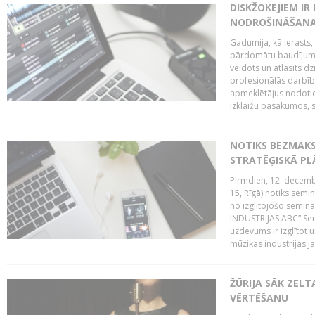
DISKŽOKEJIEM I
NODROŠINĀŠANAI
Gadumija, kā ierasts,
pārdomātu baudījumu
veidots un atlasīts d
profesionālās darbība
apmeklētājus nodoti
izklaižu pasākumos, s
NOTIKS BEZMAK
STRATĒĢISKĀ P
Pirmdien, 12. decembr
15, Rīgā) notiks sem
no izglītojošo semin
INDUSTRIJAS ABC”.Sem
uzdevums ir izglītot
mūzikas industrijas j
ŽŪRIJA SĀK ZELT
VĒRTĒŠANU