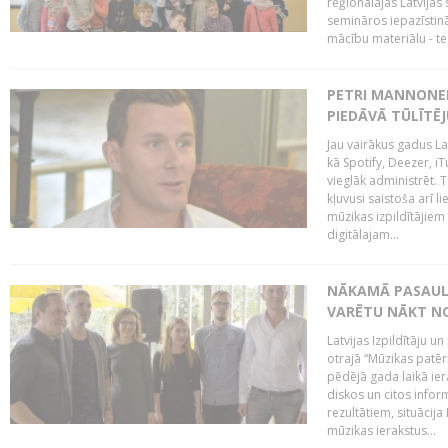
reģionālajās Latvijas 
semināros iepazīstinā
mācību materiālu - tes
PETRI MANNONEN
PIEDĀVĀ TŪLĪTĒJ
Jau vairākus gadus La
kā Spotify, Deezer, iT
vieglāk administrēt. T
kļuvusi saistoša arī 
mūzikas izpildītājie
digitālajam...
NĀKAMĀ PASAULE
VARĒTU NĀKT NO
Latvijas Izpildītāju 
otrajā “Mūzikas patēr
pēdējā gada laikā ier
diskos un citos infor
rezultātiem, situācija 
mūzikas ierakstus...