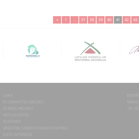
«
1
..
37
38
39
40
41
42
43
LAIPA
BIEDRĪ
ES IZMANTOJU MŪZIKU
MISAS 
ES RADU MŪZIKU
TEL. 6
AKTUALITĀTES
KONTAKTI
SĪKDATŅU IZMANTOŠANAS POLITIKA
DATU APSTRĀDE