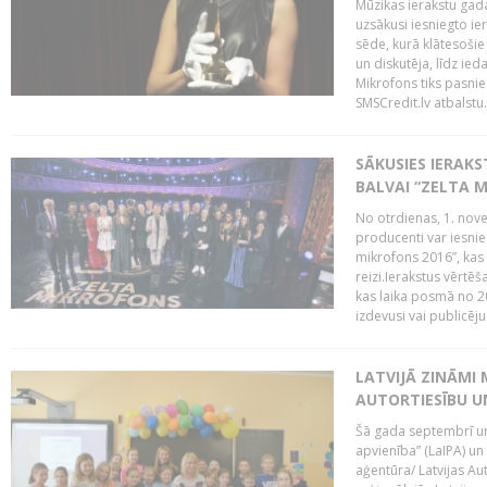
Mūzikas ierakstu gada
uzsākusi iesniegto ie
sēde, kurā klātesošie 
un diskutēja, līdz ie
Mikrofons tiks pasnie
SMSCredit.lv atbalstu.
SĀKUSIES IERAK
BALVAI “ZELTA M
No otrdienas, 1. nove
producenti var iesnie
mikrofons 2016”, kas 
reizi.Ierakstus vērtēš
kas laika posmā no 2
izdevusi vai publicējus
LATVIJĀ ZINĀMI 
AUTORTIESĪBU U
Šā gada septembrī un 
apvienība” (LaIPA) un
aģentūra/ Latvijas Au