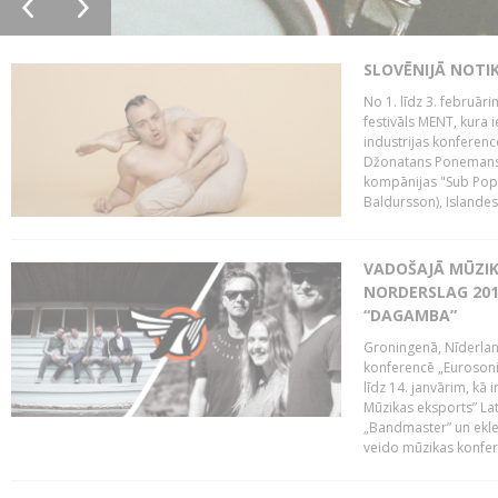
SLOVĒNIJĀ NOTI
No 1. līdz 3. februār
festivāls MENT, kura i
industrijas konferenc
Džonatans Ponemans (
kompānijas "Sub Pop 
Baldursson), Islandes
VADOŠAJĀ MŪZIK
NORDERSLAG 201
“DAGAMBA”
Groningenā, Nīderlan
konferencē „Eurosoni
līdz 14. janvārim, kā 
Mūzikas eksports” Lat
„Bandmaster” un ekl
veido mūzikas konfere