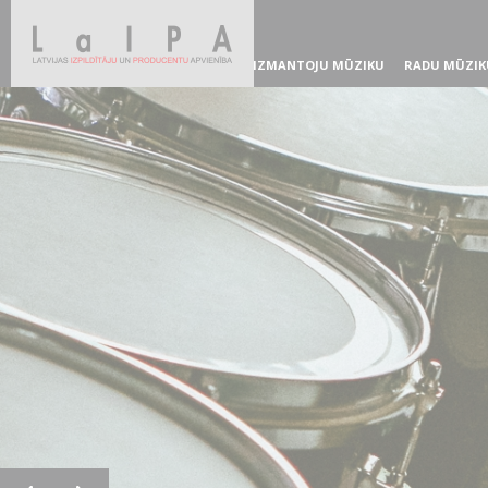
IZMANTOJU MŪZIKU
RADU MŪZIK