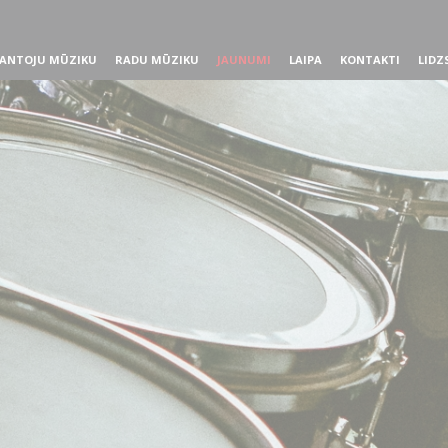
ANTOJU MŪZIKU
RADU MŪZIKU
JAUNUMI
LAIPA
KONTAKTI
LIDZ