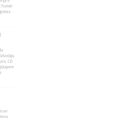
ija ir
p".Tomēr
goties
E
da
zīvotāju
uņos, CD
egūtajiem
s
A) un
utoru