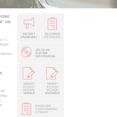
SONIC
R” UN
PIETEIKT
DJ LICENCE
n
PASĀKUMU
PIETEIKUMS
no 11.
tvijas
ZELTA UN
PLATĪNA
pasākumu
SERTIFIKĀCIJA
A
SAŅEMT
SAŅEMT
ATĻAUJU
ATĻAUJU
MŪZIKAI
MŪZIKAI
māti
VEIKALĀ
KAFEJNĪCĀ
okeju
u
ai
PASĀKUMA
FONOGRAMMU
ATSKAITE