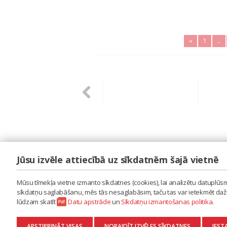
«
1
..
Jūsu izvēle attiecībā uz sīkdatnēm šajā vietnē
LAIPA
ES IZMANTOJU MŪZIKU
Mūsu tīmekļa vietne izmanto sīkdatnes (cookies), lai analizētu datuplūsmu
ES RADU MŪZIKU
sīkdatņu saglabāšanu, mēs tās nesaglabāsim, taču tas var ietekmēt dažu 
AKTUALITĀTES
lūdzam skatīt
Datu apstrāde
un
Sīkdatņu izmantošanas politika
.
KONTAKTI
SĪKDATŅU IZMANTOŠANAS POLITIKA
APSTIPRINĀT VISAS
NORAIDĪT IZVĒLES SĪKDATNES
IEST