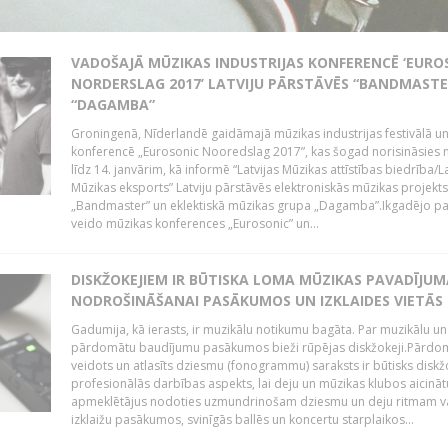
VADOŠAJĀ MŪZIKAS INDUSTRIJAS KONFERENCĒ ‘EURO
NORDERSLAG 2017’ LATVIJU PĀRSTĀVĒS “BANDMASTE
“DAGAMBA”
Groningenā, Nīderlandē gaidāmajā mūzikas industrijas festivālā u
konferencē „Eurosonic Nooredslag 2017”, kas šogad norisināsies 
līdz 14. janvārim, kā informē “Latvijas Mūzikas attīstības biedrība/La
Mūzikas eksports” Latviju pārstāvēs elektroniskās mūzikas projekts
„Bandmaster” un eklektiskā mūzikas grupa „Dagamba”.Ikgadējo 
veido mūzikas konferences „Eurosonic” un...
DISKŽOKEJIEM IR BŪTISKA LOMA MŪZIKAS PAVADĪJUM
NODROŠINĀŠANAI PASĀKUMOS UN IZKLAIDES VIETĀS
Gadumija, kā ierasts, ir muzikālu notikumu bagāta. Par muzikālu un
pārdomātu baudījumu pasākumos bieži rūpējas diskžokeji.Pārdo
veidots un atlasīts dziesmu (fonogrammu) saraksts ir būtisks diskž
profesionālās darbības aspekts, lai deju un mūzikas klubos aicināt
apmeklētājus nodoties uzmundrinošam dziesmu un deju ritmam v
izklaižu pasākumos, svinīgās ballēs un koncertu starplaikos...