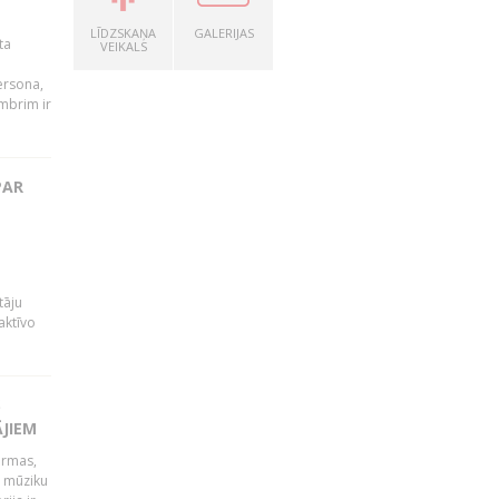
LĪDZSKAŅA
GALERIJAS
ta
VEIKALS
persona,
mbrim ir
PAR
tāju
aktīvo
S
ĀJIEM
ormas,
j mūziku