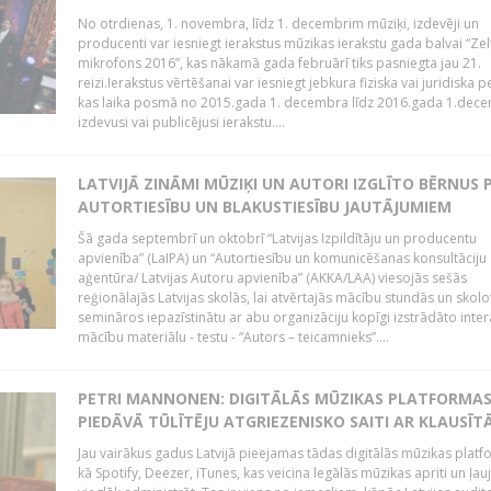
No otrdienas, 1. novembra, līdz 1. decembrim mūziķi, izdevēji un
producenti var iesniegt ierakstus mūzikas ierakstu gada balvai “Zel
mikrofons 2016”, kas nākamā gada februārī tiks pasniegta jau 21.
reizi.Ierakstus vērtēšanai var iesniegt jebkura fiziska vai juridiska 
kas laika posmā no 2015.gada 1. decembra līdz 2016.gada 1.dece
izdevusi vai publicējusi ierakstu....
LATVIJĀ ZINĀMI MŪZIĶI UN AUTORI IZGLĪTO BĒRNUS 
AUTORTIESĪBU UN BLAKUSTIESĪBU JAUTĀJUMIEM
Šā gada septembrī un oktobrī “Latvijas Izpildītāju un producentu
apvienība” (LaIPA) un “Autortiesību un komunicēšanas konsultāciju
aģentūra/ Latvijas Autoru apvienība” (AKKA/LAA) viesojās sešās
reģionālajās Latvijas skolās, lai atvērtajās mācību stundās un skolo
semināros iepazīstinātu ar abu organizāciju kopīgi izstrādāto inter
mācību materiālu - testu - “Autors – teicamnieks”....
PETRI MANNONEN: DIGITĀLĀS MŪZIKAS PLATFORMA
PIEDĀVĀ TŪLĪTĒJU ATGRIEZENISKO SAITI AR KLAUSĪT
Jau vairākus gadus Latvijā pieejamas tādas digitālās mūzikas platf
kā Spotify, Deezer, iTunes, kas veicina legālās mūzikas apriti un ļau