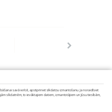
PVIENĪBA'
bāšanai savā ierīcē, apstipriniet sīkdatņu izmantošanu. Ja noraidīsiet
LAIPA.ORG
ajām sīkdatnēm, to ievāktajiem datiem, izmantotājiem un Jūsu tiesībām,