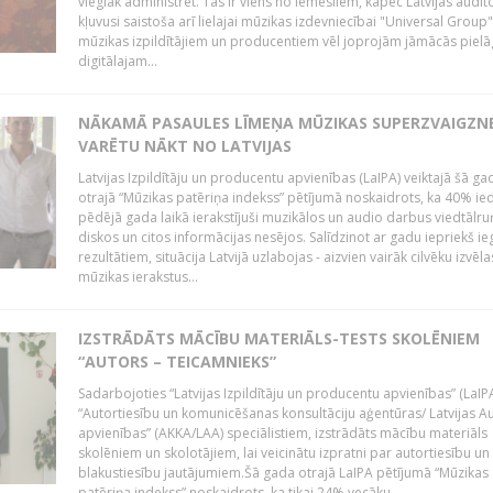
vieglāk administrēt. Tas ir viens no iemesliem, kāpēc Latvijas auditor
kļuvusi saistoša arī lielajai mūzikas izdevniecībai "Universal Grou
mūzikas izpildītājiem un producentiem vēl joprojām jāmācās pielā
digitālajam...
NĀKAMĀ PASAULES LĪMEŅA MŪZIKAS SUPERZVAIGZN
VARĒTU NĀKT NO LATVIJAS
Latvijas Izpildītāju un producentu apvienības (LaIPA) veiktajā šā ga
otrajā “Mūzikas patēriņa indekss” pētījumā noskaidrots, ka 40% ied
pēdējā gada laikā ierakstījuši muzikālos un audio darbus viedtālr
diskos un citos informācijas nesējos. Salīdzinot ar gadu iepriekš i
rezultātiem, situācija Latvijā uzlabojas - aizvien vairāk cilvēku izvēla
mūzikas ierakstus...
IZSTRĀDĀTS MĀCĪBU MATERIĀLS-TESTS SKOLĒNIEM
“AUTORS – TEICAMNIEKS”
Sadarbojoties “Latvijas Izpildītāju un producentu apvienības” (LaIP
“Autortiesību un komunicēšanas konsultāciju aģentūras/ Latvijas A
apvienības” (AKKA/LAA) speciālistiem, izstrādāts mācību materiāls
skolēniem un skolotājiem, lai veicinātu izpratni par autortiesību un
blakustiesību jautājumiem.Šā gada otrajā LaIPA pētījumā “Mūzikas
patēriņa indekss” noskaidrots, ka tikai 24% vecāku...