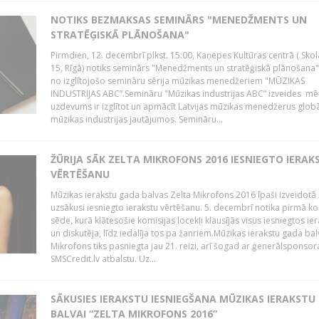
NOTIKS BEZMAKSAS SEMINĀRS "MENEDŽMENTS UN
STRATĒĢISKĀ PLĀNOŠANA"
Pirmdien, 12. decembrī plkst. 15:00, Kaņepes Kultūras centrā ( Skol
15, Rīgā) notiks seminārs "Menedžments un stratēģiskā plānošana" 
no izglītojošo semināru sērija mūzikas menedžeriem "MŪZIKAS
INDUSTRIJAS ABC”.Semināru "Mūzikas industrijas ABC” izveides mē
uzdevums ir izglītot un apmācīt Latvijas mūzikas menedžerus glob
mūzikas industrijas jautājumos. Semināru...
ŽŪRIJA SĀK ZELTA MIKROFONS 2016 IESNIEGTO IERAK
VĒRTĒŠANU
Mūzikas ierakstu gada balvas Zelta Mikrofons 2016 īpaši izveidotā 
uzsākusi iesniegto ierakstu vērtēšanu. 5. decembrī notika pirmā ko
sēde, kurā klātesošie komisijas locekļi klausījās visus iesniegtos ie
un diskutēja, līdz iedalīja tos pa žanriem.Mūzikas ierakstu gada bal
Mikrofons tiks pasniegta jau 21. reizi, arī šogad ar ģenerālsponsor
SMSCredit.lv atbalstu. Uz...
SĀKUSIES IERAKSTU IESNIEGŠANA MŪZIKAS IERAKSTU
BALVAI “ZELTA MIKROFONS 2016”