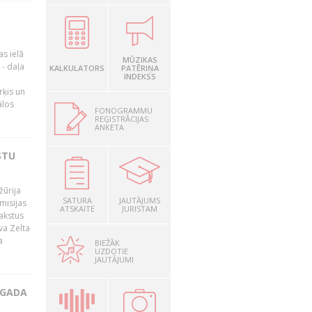
as ielā
MŪZIKAS
- daļa
KALKULATORS
PATĒRIŅA
INDEKSS
rķis un
ālos
FONOGRAMMU
REĢISTRĀCIJAS
ANKETA
STU
žūrija
SATURA
JAUTĀJUMS
misijas
ATSKAITE
JURISTAM
rakstus
va Zelta
a
BIEŽĀK
UZDOTIE
JAUTĀJUMI
 GADA