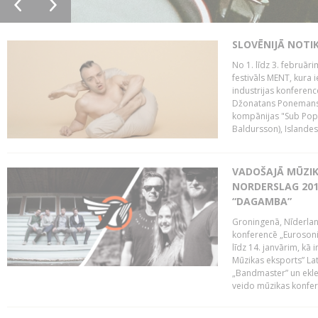
SLOVĒNIJĀ NOTI
No 1. līdz 3. februār
festivāls MENT, kura i
industrijas konferenc
Džonatans Ponemans (
kompānijas "Sub Pop 
Baldursson), Islandes
VADOŠAJĀ MŪZIK
NORDERSLAG 201
“DAGAMBA”
Groningenā, Nīderlan
konferencē „Eurosoni
līdz 14. janvārim, kā 
Mūzikas eksports” Lat
„Bandmaster” un ekl
veido mūzikas konfere