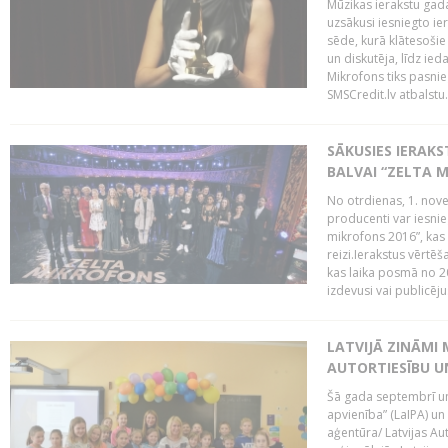
Mūzikas ierakstu gada
uzsākusi iesniegto ie
sēde, kurā klātesošie 
un diskutēja, līdz ie
Mikrofons tiks pasnie
SMSCredit.lv atbalstu.
SĀKUSIES IERAK
BALVAI “ZELTA M
No otrdienas, 1. nove
producenti var iesnie
mikrofons 2016”, kas 
reizi.Ierakstus vērtēš
kas laika posmā no 2
izdevusi vai publicējus
LATVIJĀ ZINĀMI 
AUTORTIESĪBU U
Šā gada septembrī un 
apvienība” (LaIPA) un
aģentūra/ Latvijas Au