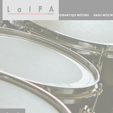
IZMANTOJU MŪZIKU
RADU MŪZIK