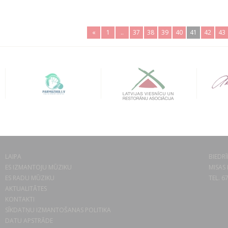
«
1
..
37
38
39
40
41
42
43
LAIPA
BIEDRĪ
ES IZMANTOJU MŪZIKU
MISAS 
ES RADU MŪZIKU
TEL. 6
AKTUALITĀTES
KONTAKTI
SĪKDATŅU IZMANTOŠANAS POLITIKA
DATU APSTRĀDE