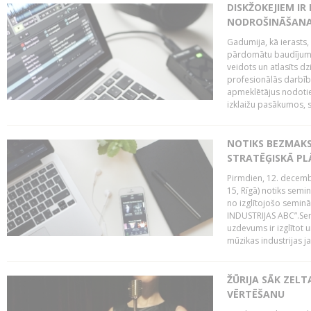
DISKŽOKEJIEM I
NODROŠINĀŠANAI
Gadumija, kā ierasts,
pārdomātu baudījumu
veidots un atlasīts d
profesionālās darbība
apmeklētājus nodoti
izklaižu pasākumos, s
NOTIKS BEZMAK
STRATĒĢISKĀ P
Pirmdien, 12. decembr
15, Rīgā) notiks sem
no izglītojošo semin
INDUSTRIJAS ABC”.Sem
uzdevums ir izglītot
mūzikas industrijas j
ŽŪRIJA SĀK ZELT
VĒRTĒŠANU