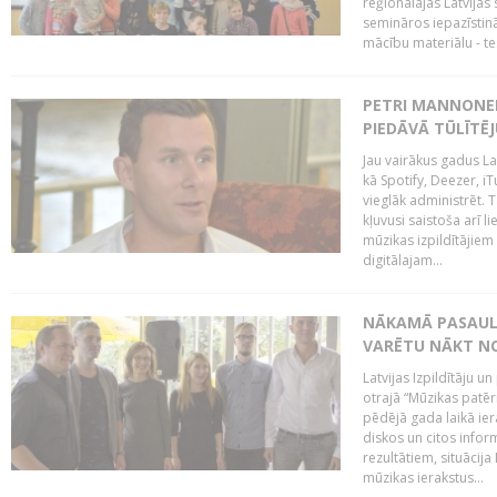
reģionālajās Latvijas 
semināros iepazīstinā
mācību materiālu - tes
PETRI MANNONEN
PIEDĀVĀ TŪLĪTĒJ
Jau vairākus gadus La
kā Spotify, Deezer, iT
vieglāk administrēt. T
kļuvusi saistoša arī 
mūzikas izpildītājie
digitālajam...
NĀKAMĀ PASAULE
VARĒTU NĀKT NO
Latvijas Izpildītāju 
otrajā “Mūzikas patēr
pēdējā gada laikā ier
diskos un citos infor
rezultātiem, situācija 
mūzikas ierakstus...