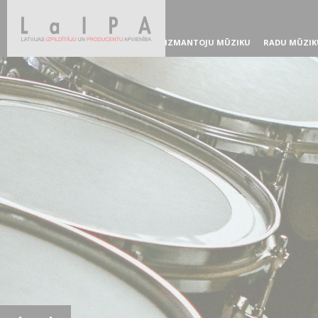
IZMANTOJU MŪZIKU
RADU MŪZIK