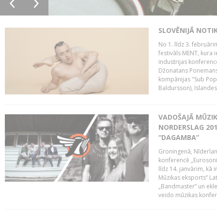
SLOVĒNIJĀ NOTI
No 1. līdz 3. februār
festivāls MENT, kura i
industrijas konferenc
Džonatans Ponemans (
kompānijas "Sub Pop 
Baldursson), Islandes
VADOŠAJĀ MŪZIK
NORDERSLAG 201
“DAGAMBA”
Groningenā, Nīderlan
konferencē „Eurosoni
līdz 14. janvārim, kā 
Mūzikas eksports” Lat
„Bandmaster” un ekl
veido mūzikas konfere