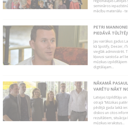
reģionālajās Latvijas 
semināros iepazīstinā
mācību materiālu - tes
PETRI MANNONEN
PIEDĀVĀ TŪLĪTĒJ
Jau vairākus gadus La
kā Spotify, Deezer, iT
vieglāk administrēt. T
kļuvusi saistoša arī 
mūzikas izpildītājie
digitālajam...
NĀKAMĀ PASAULE
VARĒTU NĀKT NO
Latvijas Izpildītāju 
otrajā “Mūzikas patēr
pēdējā gada laikā ier
diskos un citos infor
rezultātiem, situācija 
mūzikas ierakstus...