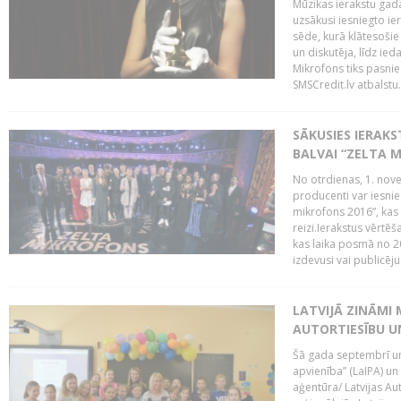
Mūzikas ierakstu gada
uzsākusi iesniegto ie
sēde, kurā klātesošie 
un diskutēja, līdz ie
Mikrofons tiks pasnie
SMSCredit.lv atbalstu.
SĀKUSIES IERAK
BALVAI “ZELTA M
No otrdienas, 1. nove
producenti var iesnie
mikrofons 2016”, kas 
reizi.Ierakstus vērtēš
kas laika posmā no 2
izdevusi vai publicējus
LATVIJĀ ZINĀMI 
AUTORTIESĪBU U
Šā gada septembrī un 
apvienība” (LaIPA) un
aģentūra/ Latvijas Au