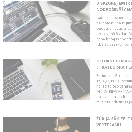
DISKŽOKEJIEM I
NODROŠINĀŠANAI
Gadumija, kā ierasts,
pārdomātu baudījumu
veidots un atlasīts d
profesionālās darbība
apmeklētājus nodoti
izklaižu pasākumos, s
NOTIKS BEZMAK
STRATĒĢISKĀ P
Pirmdien, 12. decembr
15, Rīgā) notiks sem
no izglītojošo semin
INDUSTRIJAS ABC”.Sem
uzdevums ir izglītot
mūzikas industrijas j
ŽŪRIJA SĀK ZELT
VĒRTĒŠANU