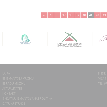
«
1
..
37
38
39
40
41
42
43
LAIPA
BIEDRĪ
ES IZMANTOJU MŪZIKU
MISAS 
ES RADU MŪZIKU
TEL. 6
AKTUALITĀTES
KONTAKTI
SĪKDATŅU IZMANTOŠANAS POLITIKA
DATU APSTRĀDE