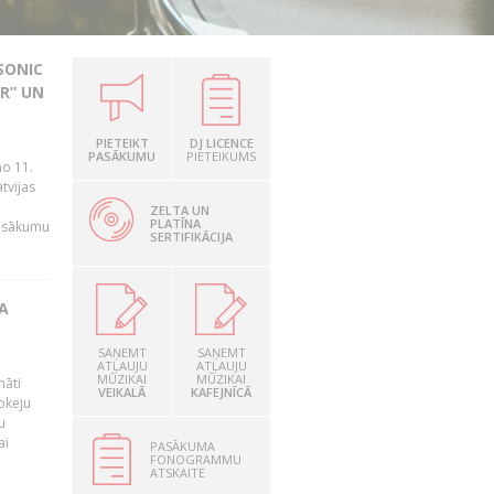
SONIC
R” UN
PIETEIKT
DJ LICENCE
n
PASĀKUMU
PIETEIKUMS
no 11.
tvijas
ZELTA UN
PLATĪNA
pasākumu
SERTIFIKĀCIJA
A
SAŅEMT
SAŅEMT
ATĻAUJU
ATĻAUJU
MŪZIKAI
MŪZIKAI
māti
VEIKALĀ
KAFEJNĪCĀ
okeju
u
ai
PASĀKUMA
FONOGRAMMU
ATSKAITE