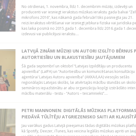
No otrdienas, 1. novembra, līdz 1. decembrim mūziķi, izdevēji un
producenti var iesniegt ierakstus mūzikas ierakstu gada balvai “Zel
mikrofons 2016”, kas nākamā gada februārī tiks pasniegta jau 21.
reizi.Ierakstus vērtēšanai var iesniegt jebkura fiziska vai juridiska 
kas laika posmā no 2015.gada 1. decembra līdz 2016.gada 1.dece
izdevusi vai publicējusi ierakstu....
LATVIJĀ ZINĀMI MŪZIĶI UN AUTORI IZGLĪTO BĒRNUS 
AUTORTIESĪBU UN BLAKUSTIESĪBU JAUTĀJUMIEM
Šā gada septembrī un oktobrī “Latvijas Izpildītāju un producentu
apvienība” (LaIPA) un “Autortiesību un komunicēšanas konsultāciju
aģentūra/ Latvijas Autoru apvienība” (AKKA/LAA) viesojās sešās
reģionālajās Latvijas skolās, lai atvērtajās mācību stundās un skolo
semināros iepazīstinātu ar abu organizāciju kopīgi izstrādāto inter
mācību materiālu - testu - “Autors – teicamnieks”....
PETRI MANNONEN: DIGITĀLĀS MŪZIKAS PLATFORMA
PIEDĀVĀ TŪLĪTĒJU ATGRIEZENISKO SAITI AR KLAUSĪT
Jau vairākus gadus Latvijā pieejamas tādas digitālās mūzikas platf
kā Spotify, Deezer, iTunes, kas veicina legālās mūzikas apriti un ļau