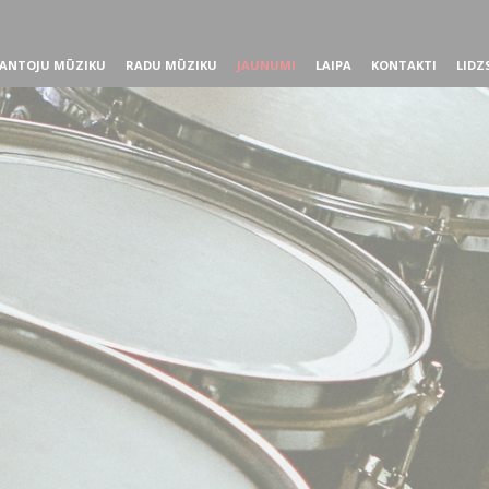
ANTOJU MŪZIKU
RADU MŪZIKU
JAUNUMI
LAIPA
KONTAKTI
LIDZ