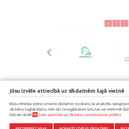
«
1
..
Jūsu izvēle attiecībā uz sīkdatnēm šajā vietnē
LAIPA
ES IZMANTOJU MŪZIKU
Mūsu tīmekļa vietne izmanto sīkdatnes (cookies), lai analizētu datuplūsmu
ES RADU MŪZIKU
sīkdatņu saglabāšanu, mēs tās nesaglabāsim, taču tas var ietekmēt dažu 
AKTUALITĀTES
lūdzam skatīt
Datu apstrāde
un
Sīkdatņu izmantošanas politika
.
KONTAKTI
SĪKDATŅU IZMANTOŠANAS POLITIKA
APSTIPRINĀT VISAS
NORAIDĪT IZVĒLES SĪKDATNES
IEST