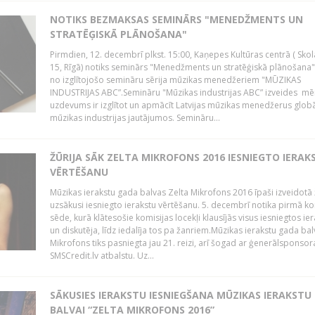
NOTIKS BEZMAKSAS SEMINĀRS "MENEDŽMENTS UN
STRATĒĢISKĀ PLĀNOŠANA"
Pirmdien, 12. decembrī plkst. 15:00, Kaņepes Kultūras centrā ( Skol
15, Rīgā) notiks seminārs "Menedžments un stratēģiskā plānošana" 
no izglītojošo semināru sērija mūzikas menedžeriem "MŪZIKAS
INDUSTRIJAS ABC”.Semināru "Mūzikas industrijas ABC” izveides mē
uzdevums ir izglītot un apmācīt Latvijas mūzikas menedžerus glob
mūzikas industrijas jautājumos. Semināru...
ŽŪRIJA SĀK ZELTA MIKROFONS 2016 IESNIEGTO IERAK
VĒRTĒŠANU
Mūzikas ierakstu gada balvas Zelta Mikrofons 2016 īpaši izveidotā 
uzsākusi iesniegto ierakstu vērtēšanu. 5. decembrī notika pirmā ko
sēde, kurā klātesošie komisijas locekļi klausījās visus iesniegtos ie
un diskutēja, līdz iedalīja tos pa žanriem.Mūzikas ierakstu gada bal
Mikrofons tiks pasniegta jau 21. reizi, arī šogad ar ģenerālsponsor
SMSCredit.lv atbalstu. Uz...
SĀKUSIES IERAKSTU IESNIEGŠANA MŪZIKAS IERAKSTU
BALVAI “ZELTA MIKROFONS 2016”