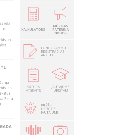
as ielā
MŪZIKAS
- daļa
KALKULATORS
PATĒRIŅA
INDEKSS
rķis un
ālos
FONOGRAMMU
REĢISTRĀCIJAS
ANKETA
STU
žūrija
SATURA
JAUTĀJUMS
misijas
ATSKAITE
JURISTAM
rakstus
va Zelta
a
BIEŽĀK
UZDOTIE
JAUTĀJUMI
 GADA