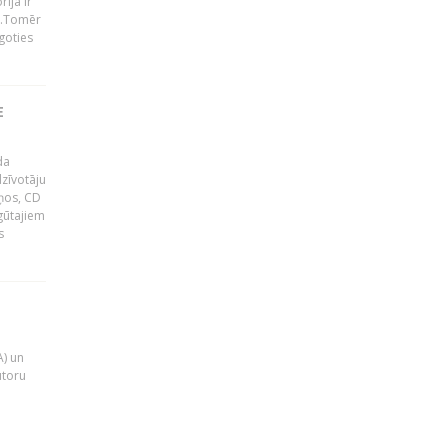
ija ir
p".Tomēr
goties
E
da
zīvotāju
uņos, CD
egūtajiem
s
A) un
utoru