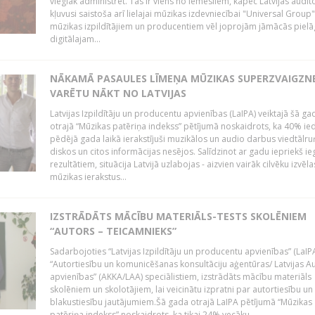
vieglāk administrēt. Tas ir viens no iemesliem, kāpēc Latvijas auditor
kļuvusi saistoša arī lielajai mūzikas izdevniecībai "Universal Grou
mūzikas izpildītājiem un producentiem vēl joprojām jāmācās pielā
digitālajam...
NĀKAMĀ PASAULES LĪMEŅA MŪZIKAS SUPERZVAIGZN
VARĒTU NĀKT NO LATVIJAS
Latvijas Izpildītāju un producentu apvienības (LaIPA) veiktajā šā ga
otrajā “Mūzikas patēriņa indekss” pētījumā noskaidrots, ka 40% ied
pēdējā gada laikā ierakstījuši muzikālos un audio darbus viedtālr
diskos un citos informācijas nesējos. Salīdzinot ar gadu iepriekš i
rezultātiem, situācija Latvijā uzlabojas - aizvien vairāk cilvēku izvēla
mūzikas ierakstus...
IZSTRĀDĀTS MĀCĪBU MATERIĀLS-TESTS SKOLĒNIEM
“AUTORS – TEICAMNIEKS”
Sadarbojoties “Latvijas Izpildītāju un producentu apvienības” (LaIP
“Autortiesību un komunicēšanas konsultāciju aģentūras/ Latvijas A
apvienības” (AKKA/LAA) speciālistiem, izstrādāts mācību materiāls
skolēniem un skolotājiem, lai veicinātu izpratni par autortiesību un
blakustiesību jautājumiem.Šā gada otrajā LaIPA pētījumā “Mūzikas
patēriņa indekss” noskaidrots, ka tikai 24% vecāku...