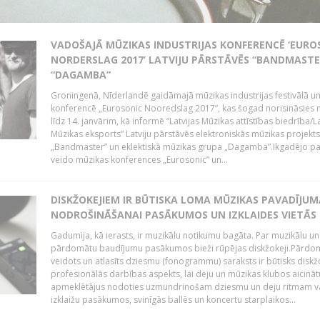
VADOŠAJĀ MŪZIKAS INDUSTRIJAS KONFERENCĒ ‘EURO
NORDERSLAG 2017’ LATVIJU PĀRSTĀVĒS “BANDMASTE
“DAGAMBA”
Groningenā, Nīderlandē gaidāmajā mūzikas industrijas festivālā u
konferencē „Eurosonic Nooredslag 2017”, kas šogad norisināsies 
līdz 14. janvārim, kā informē “Latvijas Mūzikas attīstības biedrība/La
Mūzikas eksports” Latviju pārstāvēs elektroniskās mūzikas projekts
„Bandmaster” un eklektiskā mūzikas grupa „Dagamba”.Ikgadējo 
veido mūzikas konferences „Eurosonic” un...
DISKŽOKEJIEM IR BŪTISKA LOMA MŪZIKAS PAVADĪJUM
NODROŠINĀŠANAI PASĀKUMOS UN IZKLAIDES VIETĀS
Gadumija, kā ierasts, ir muzikālu notikumu bagāta. Par muzikālu un
pārdomātu baudījumu pasākumos bieži rūpējas diskžokeji.Pārdo
veidots un atlasīts dziesmu (fonogrammu) saraksts ir būtisks diskž
profesionālās darbības aspekts, lai deju un mūzikas klubos aicināt
apmeklētājus nodoties uzmundrinošam dziesmu un deju ritmam v
izklaižu pasākumos, svinīgās ballēs un koncertu starplaikos...