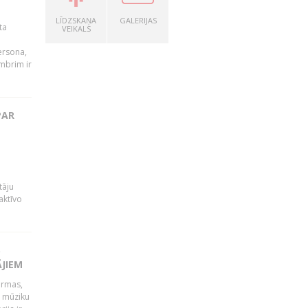
LĪDZSKAŅA
GALERIJAS
ta
VEIKALS
persona,
mbrim ir
PAR
tāju
aktīvo
S
ĀJIEM
ormas,
j mūziku