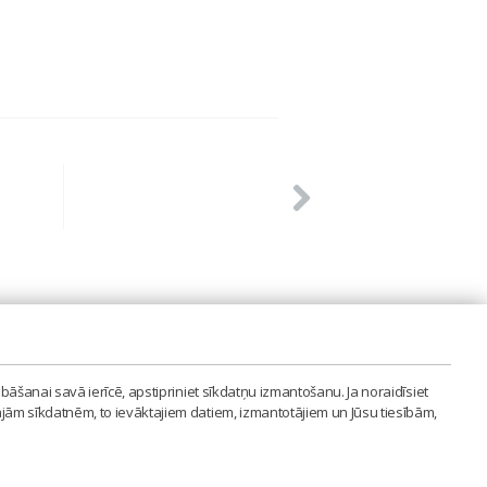
PVIENĪBA'
bāšanai savā ierīcē, apstipriniet sīkdatņu izmantošanu. Ja noraidīsiet
LAIPA.ORG
ajām sīkdatnēm, to ievāktajiem datiem, izmantotājiem un Jūsu tiesībām,