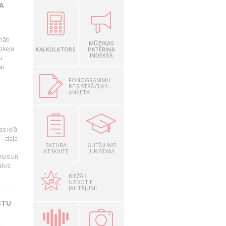
A
māti
MŪZIKAS
okeju
KALKULATORS
PATĒRIŅA
INDEKSS
u
ai
FONOGRAMMU
REĢISTRĀCIJAS
ANKETA
as ielā
- daļa
SATURA
JAUTĀJUMS
ATSKAITE
JURISTAM
rķis un
ālos
BIEŽĀK
UZDOTIE
JAUTĀJUMI
STU