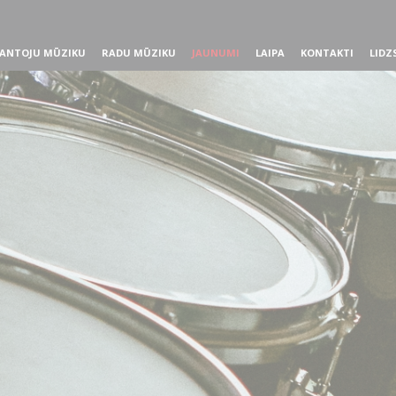
ANTOJU MŪZIKU
RADU MŪZIKU
JAUNUMI
LAIPA
KONTAKTI
LIDZ