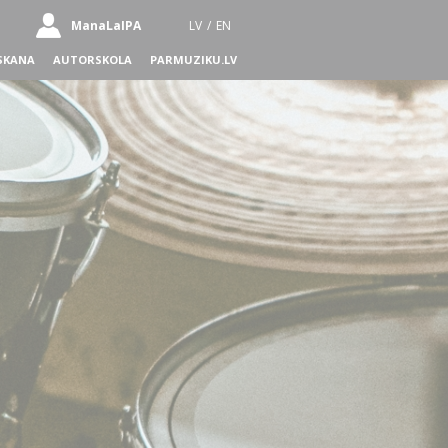
ManaLaIPA
LV
/
EN
SKANA
AUTORSKOLA
PARMUZIKU.LV