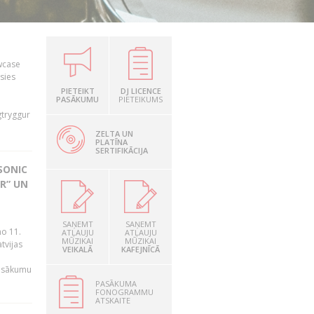
owcase
āsies
i
PIETEIKT
DJ LICENCE
PASĀKUMU
PIETEIKUMS
gtryggur
ZELTA UN
PLATĪNA
SERTIFIKĀCIJA
SONIC
R” UN
n
SAŅEMT
SAŅEMT
no 11.
ATĻAUJU
ATĻAUJU
MŪZIKAI
MŪZIKAI
tvijas
VEIKALĀ
KAFEJNĪCĀ
pasākumu
PASĀKUMA
FONOGRAMMU
ATSKAITE