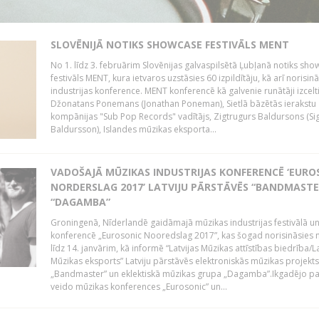
SLOVĒNIJĀ NOTIKS SHOWCASE FESTIVĀLS MENT
No 1. līdz 3. februārim Slovēnijas galvaspilsētā Ļubļanā notiks sh
festivāls MENT, kura ietvaros uzstāsies 60 izpildītāju, kā arī norisin
industrijas konference. MENT konferencē kā galvenie runātāji izcelt
Džonatans Ponemans (Jonathan Poneman), Sietlā bāzētās ierakstu
kompānijas "Sub Pop Records" vadītājs, Zigtrugurs Baldursons (Si
Baldursson), Islandes mūzikas eksporta...
VADOŠAJĀ MŪZIKAS INDUSTRIJAS KONFERENCĒ ‘EURO
NORDERSLAG 2017’ LATVIJU PĀRSTĀVĒS “BANDMASTE
“DAGAMBA”
Groningenā, Nīderlandē gaidāmajā mūzikas industrijas festivālā u
konferencē „Eurosonic Nooredslag 2017”, kas šogad norisināsies 
līdz 14. janvārim, kā informē “Latvijas Mūzikas attīstības biedrība/La
Mūzikas eksports” Latviju pārstāvēs elektroniskās mūzikas projekts
„Bandmaster” un eklektiskā mūzikas grupa „Dagamba”.Ikgadējo 
veido mūzikas konferences „Eurosonic” un...