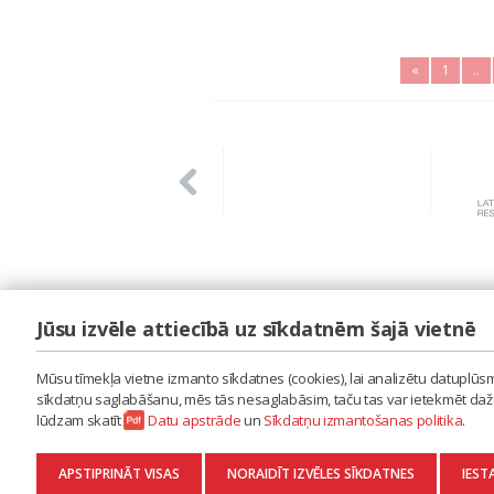
«
1
..
Jūsu izvēle attiecībā uz sīkdatnēm šajā vietnē
LAIPA
ES IZMANTOJU MŪZIKU
Mūsu tīmekļa vietne izmanto sīkdatnes (cookies), lai analizētu datuplūsmu
ES RADU MŪZIKU
sīkdatņu saglabāšanu, mēs tās nesaglabāsim, taču tas var ietekmēt dažu 
AKTUALITĀTES
lūdzam skatīt
Datu apstrāde
un
Sīkdatņu izmantošanas politika
.
KONTAKTI
SĪKDATŅU IZMANTOŠANAS POLITIKA
APSTIPRINĀT VISAS
NORAIDĪT IZVĒLES SĪKDATNES
IEST
DATU APSTRĀDE