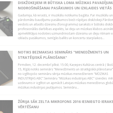
DISKŽOKEJIEM IR BŪTISKA LOMA MŪZIKAS PAVADĪJUM
NODROŠINĀŠANAI PASĀKUMOS UN IZKLAIDES VIETĀS
Gadumija, kā ierasts, ir muzikālu notikumu bagāta. Par muzikālu un
pārdomātu baudījumu pasākumos bieži rūpējas diskžokeji.Pārdo
veidots un atlasīts dziesmu (fonogrammu) saraksts ir būtisks diskž
profesionālās darbības aspekts, lai deju un mūzikas klubos aicināt
apmeklētājus nodoties uzmundrinošam dziesmu un deju ritmam v
izklaižu pasākumos, svinīgās ballēs un koncertu starplaikos...
NOTIKS BEZMAKSAS SEMINĀRS "MENEDŽMENTS UN
STRATĒĢISKĀ PLĀNOŠANA"
Pirmdien, 12. decembrī plkst. 15:00, Kaņepes Kultūras centrā ( Skol
15, Rīgā) notiks seminārs "Menedžments un stratēģiskā plānošana" 
no izglītojošo semināru sērija mūzikas menedžeriem "MŪZIKAS
INDUSTRIJAS ABC”.Semināru "Mūzikas industrijas ABC” izveides mē
uzdevums ir izglītot un apmācīt Latvijas mūzikas menedžerus glob
mūzikas industrijas jautājumos. Semināru...
ŽŪRIJA SĀK ZELTA MIKROFONS 2016 IESNIEGTO IERAK
VĒRTĒŠANU