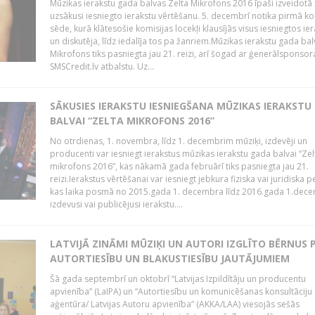
Mūzikas ierakstu gada balvas Zelta Mikrofons 2016 īpaši izveidotā 
uzsākusi iesniegto ierakstu vērtēšanu. 5. decembrī notika pirmā ko
sēde, kurā klātesošie komisijas locekļi klausījās visus iesniegtos ie
un diskutēja, līdz iedalīja tos pa žanriem.Mūzikas ierakstu gada bal
Mikrofons tiks pasniegta jau 21. reizi, arī šogad ar ģenerālsponsor
SMSCredit.lv atbalstu. Uz...
SĀKUSIES IERAKSTU IESNIEGŠANA MŪZIKAS IERAKSTU
BALVAI “ZELTA MIKROFONS 2016”
No otrdienas, 1. novembra, līdz 1. decembrim mūziķi, izdevēji un
producenti var iesniegt ierakstus mūzikas ierakstu gada balvai “Zel
mikrofons 2016”, kas nākamā gada februārī tiks pasniegta jau 21.
reizi.Ierakstus vērtēšanai var iesniegt jebkura fiziska vai juridiska 
kas laika posmā no 2015.gada 1. decembra līdz 2016.gada 1.dece
izdevusi vai publicējusi ierakstu....
LATVIJĀ ZINĀMI MŪZIĶI UN AUTORI IZGLĪTO BĒRNUS 
AUTORTIESĪBU UN BLAKUSTIESĪBU JAUTĀJUMIEM
Šā gada septembrī un oktobrī “Latvijas Izpildītāju un producentu
apvienība” (LaIPA) un “Autortiesību un komunicēšanas konsultāciju
aģentūra/ Latvijas Autoru apvienība” (AKKA/LAA) viesojās sešās