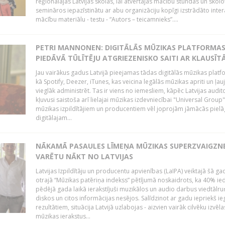
reģionālajās Latvijas skolās, lai atvērtajās mācību stundās un skolo
semināros iepazīstinātu ar abu organizāciju kopīgi izstrādāto inter
mācību materiālu - testu - “Autors – teicamnieks”....
PETRI MANNONEN: DIGITĀLĀS MŪZIKAS PLATFORMA
PIEDĀVĀ TŪLĪTĒJU ATGRIEZENISKO SAITI AR KLAUSĪT
Jau vairākus gadus Latvijā pieejamas tādas digitālās mūzikas platf
kā Spotify, Deezer, iTunes, kas veicina legālās mūzikas apriti un ļau
vieglāk administrēt. Tas ir viens no iemesliem, kāpēc Latvijas auditor
kļuvusi saistoša arī lielajai mūzikas izdevniecībai "Universal Grou
mūzikas izpildītājiem un producentiem vēl joprojām jāmācās pielā
digitālajam...
NĀKAMĀ PASAULES LĪMEŅA MŪZIKAS SUPERZVAIGZN
VARĒTU NĀKT NO LATVIJAS
Latvijas Izpildītāju un producentu apvienības (LaIPA) veiktajā šā ga
otrajā “Mūzikas patēriņa indekss” pētījumā noskaidrots, ka 40% ied
pēdējā gada laikā ierakstījuši muzikālos un audio darbus viedtālr
diskos un citos informācijas nesējos. Salīdzinot ar gadu iepriekš i
rezultātiem, situācija Latvijā uzlabojas - aizvien vairāk cilvēku izvēla
mūzikas ierakstus...