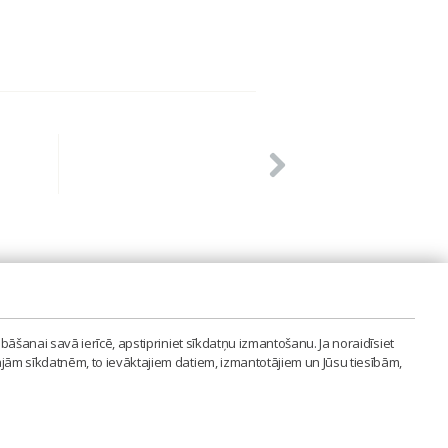
PVIENĪBA'
bāšanai savā ierīcē, apstipriniet sīkdatņu izmantošanu. Ja noraidīsiet
LAIPA.ORG
ajām sīkdatnēm, to ievāktajiem datiem, izmantotājiem un Jūsu tiesībām,