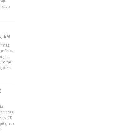
tāju
aktīvo
S
ĀJIEM
ormas,
j mūziku
ija ir
p".Tomēr
goties
E
da
zīvotāju
uņos, CD
egūtajiem
s