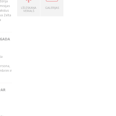
žūrija
misijas
LĪDZSKAŅA
GALERIJAS
rakstus
VEIKALS
va Zelta
a
 GADA
ta
persona,
mbrim ir
PAR