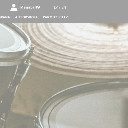
ManaLaIPA
LV
/
EN
SKANA
AUTORSKOLA
PARMUZIKU.LV