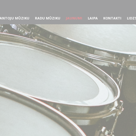
ANTOJU MŪZIKU
RADU MŪZIKU
JAUNUMI
LAIPA
KONTAKTI
LIDZ