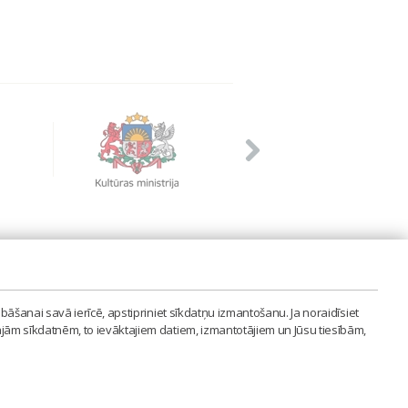
PVIENĪBA'
bāšanai savā ierīcē, apstipriniet sīkdatņu izmantošanu. Ja noraidīsiet
LAIPA.ORG
ajām sīkdatnēm, to ievāktajiem datiem, izmantotājiem un Jūsu tiesībām,