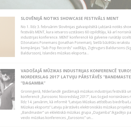
SLOVĒNIJĀ NOTIKS SHOWCASE FESTIVĀLS MENT
No 1. līdz 3. februārim Slovēnijas galvaspilsētā Ļubļanā notiks sh
festivāls MENT, kura ietvaros uzstāsies 60 izpildītāju, kā arī norisin
industrijas konference. MENT konferencē kā galvenie runātāji izcelt
Džonatans Ponemans (Jonathan Poneman), Sietlā bāzētās ierakstu
kompānijas "Sub Pop Records" vadītājs, Zigtrugurs Baldursons (Si
Baldursson), Islandes mūzikas eksporta...
VADOŠAJĀ MŪZIKAS INDUSTRIJAS KONFERENCĒ ‘EURO
NORDERSLAG 2017’ LATVIJU PĀRSTĀVĒS “BANDMASTE
“DAGAMBA”
Groningenā, Nīderlandē gaidāmajā mūzikas industrijas festivālā u
konferencē „Eurosonic Nooredslag 2017”, kas šogad norisināsies 
līdz 14. janvārim, kā informē “Latvijas Mūzikas attīstības biedrība/La
Mūzikas eksports” Latviju pārstāvēs elektroniskās mūzikas projekts
„Bandmaster” un eklektiskā mūzikas grupa „Dagamba”.Ikgadējo 
veido mūzikas konferences „Eurosonic” un...