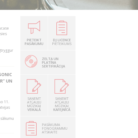
owcase
āsies
i
PIETEIKT
DJ LICENCE
PASĀKUMU
PIETEIKUMS
gtryggur
ZELTA UN
PLATĪNA
SERTIFIKĀCIJA
SONIC
R” UN
n
SAŅEMT
SAŅEMT
no 11.
ATĻAUJU
ATĻAUJU
MŪZIKAI
MŪZIKAI
tvijas
VEIKALĀ
KAFEJNĪCĀ
pasākumu
PASĀKUMA
FONOGRAMMU
ATSKAITE