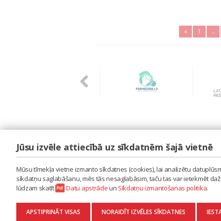
«
1
..
Jūsu izvēle attiecībā uz sīkdatnēm šajā vietnē
LAIPA
ES IZMANTOJU MŪZIKU
Mūsu tīmekļa vietne izmanto sīkdatnes (cookies), lai analizētu datuplūsmu
ES RADU MŪZIKU
sīkdatņu saglabāšanu, mēs tās nesaglabāsim, taču tas var ietekmēt dažu 
AKTUALITĀTES
lūdzam skatīt
Datu apstrāde
un
Sīkdatņu izmantošanas politika
.
KONTAKTI
SĪKDATŅU IZMANTOŠANAS POLITIKA
APSTIPRINĀT VISAS
NORAIDĪT IZVĒLES SĪKDATNES
IEST
DATU APSTRĀDE