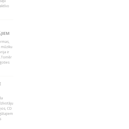
tāju
aktīvo
S
ĀJIEM
ormas,
j mūziku
ija ir
p".Tomēr
goties
E
da
zīvotāju
uņos, CD
egūtajiem
s