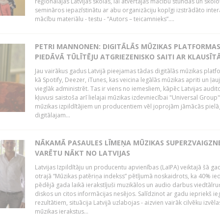
reģionālajās Latvijas skolās, lai atvērtajās mācību stundās un skolo
semināros iepazīstinātu ar abu organizāciju kopīgi izstrādāto inter
mācību materiālu - testu - “Autors – teicamnieks”....
PETRI MANNONEN: DIGITĀLĀS MŪZIKAS PLATFORMA
PIEDĀVĀ TŪLĪTĒJU ATGRIEZENISKO SAITI AR KLAUSĪT
Jau vairākus gadus Latvijā pieejamas tādas digitālās mūzikas platf
kā Spotify, Deezer, iTunes, kas veicina legālās mūzikas apriti un ļau
vieglāk administrēt. Tas ir viens no iemesliem, kāpēc Latvijas auditor
kļuvusi saistoša arī lielajai mūzikas izdevniecībai "Universal Grou
mūzikas izpildītājiem un producentiem vēl joprojām jāmācās pielā
digitālajam...
NĀKAMĀ PASAULES LĪMEŅA MŪZIKAS SUPERZVAIGZN
VARĒTU NĀKT NO LATVIJAS
Latvijas Izpildītāju un producentu apvienības (LaIPA) veiktajā šā ga
otrajā “Mūzikas patēriņa indekss” pētījumā noskaidrots, ka 40% ied
pēdējā gada laikā ierakstījuši muzikālos un audio darbus viedtālr
diskos un citos informācijas nesējos. Salīdzinot ar gadu iepriekš i
rezultātiem, situācija Latvijā uzlabojas - aizvien vairāk cilvēku izvēla
mūzikas ierakstus...