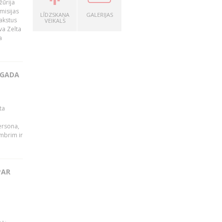
žūrija
misijas
LĪDZSKAŅA
GALERIJAS
rakstus
VEIKALS
va Zelta
a
 GADA
ta
persona,
mbrim ir
PAR