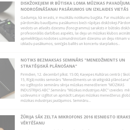
DISKŽOKEJIEM IR BŪTISKA LOMA MŪZIKAS PAVADĪJUM
NODROŠINĀŠANAI PASĀKUMOS UN IZKLAIDES VIETĀS
Gadumija, kā ierasts, ir muzikālu notikumu bagāta. Par muzikālu un
pārdomātu baudījumu pasākumos bieži rūpējas diskžokeji.Pārdo
veidots un atlasīts dziesmu (fonogrammu) saraksts ir būtisks diskž
profesionālās darbības aspekts, lai deju un mūzikas klubos aicināt
apmeklētājus nodoties uzmundrinošam dziesmu un deju ritmam v
izklaižu pasākumos, svinīgās ballēs un koncertu starplaikos...
NOTIKS BEZMAKSAS SEMINĀRS "MENEDŽMENTS UN
STRATĒĢISKĀ PLĀNOŠANA"
Pirmdien, 12. decembrī plkst. 15:00, Kaņepes Kultūras centrā ( Skol
15, Rīgā) notiks seminārs "Menedžments un stratēģiskā plānošana" 
no izglītojošo semināru sērija mūzikas menedžeriem "MŪZIKAS
INDUSTRIJAS ABC”.Semināru "Mūzikas industrijas ABC” izveides mē
uzdevums ir izglītot un apmācīt Latvijas mūzikas menedžerus glob
mūzikas industrijas jautājumos. Semināru...
ŽŪRIJA SĀK ZELTA MIKROFONS 2016 IESNIEGTO IERAK
VĒRTĒŠANU