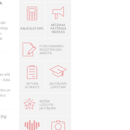
A
māti
MŪZIKAS
okeju
KALKULATORS
PATĒRIŅA
INDEKSS
u
ai
FONOGRAMMU
REĢISTRĀCIJAS
ANKETA
as ielā
- daļa
SATURA
JAUTĀJUMS
ATSKAITE
JURISTAM
rķis un
ālos
BIEŽĀK
UZDOTIE
JAUTĀJUMI
STU