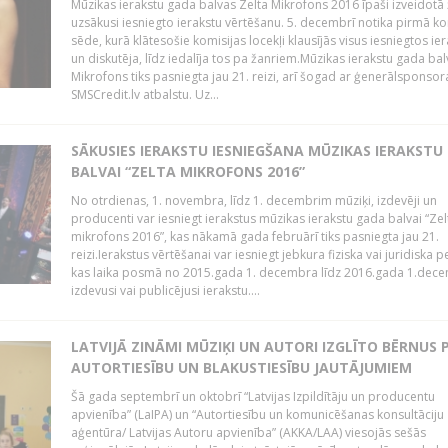
Mūzikas ierakstu gada balvas Zelta Mikrofons 2016 īpaši izveidotā 
uzsākusi iesniegto ierakstu vērtēšanu. 5. decembrī notika pirmā ko
sēde, kurā klātesošie komisijas locekļi klausījās visus iesniegtos ie
un diskutēja, līdz iedalīja tos pa žanriem.Mūzikas ierakstu gada bal
Mikrofons tiks pasniegta jau 21. reizi, arī šogad ar ģenerālsponsor
SMSCredit.lv atbalstu. Uz...
SĀKUSIES IERAKSTU IESNIEGŠANA MŪZIKAS IERAKSTU
BALVAI “ZELTA MIKROFONS 2016”
No otrdienas, 1. novembra, līdz 1. decembrim mūziķi, izdevēji un
producenti var iesniegt ierakstus mūzikas ierakstu gada balvai “Zel
mikrofons 2016”, kas nākamā gada februārī tiks pasniegta jau 21.
reizi.Ierakstus vērtēšanai var iesniegt jebkura fiziska vai juridiska 
kas laika posmā no 2015.gada 1. decembra līdz 2016.gada 1.dece
izdevusi vai publicējusi ierakstu....
LATVIJĀ ZINĀMI MŪZIĶI UN AUTORI IZGLĪTO BĒRNUS 
AUTORTIESĪBU UN BLAKUSTIESĪBU JAUTĀJUMIEM
Šā gada septembrī un oktobrī “Latvijas Izpildītāju un producentu
apvienība” (LaIPA) un “Autortiesību un komunicēšanas konsultāciju
aģentūra/ Latvijas Autoru apvienība” (AKKA/LAA) viesojās sešās