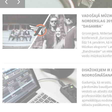
VADOŠAJĀ MŪZIK
NORDERSLAG 201
“DAGAMBA”
Groningenā, Nīderlan
konferencē „Eurosoni
līdz 14. janvārim, kā 
Mūzikas eksports” Lat
„Bandmaster” un ekl
veido mūzikas konfere
DISKŽOKEJIEM I
NODROŠINĀŠANAI
Gadumija, kā ierasts,
pārdomātu baudījumu
veidots un atlasīts d
profesionālās darbība
apmeklētājus nodoti
izklaižu pasākumos, s