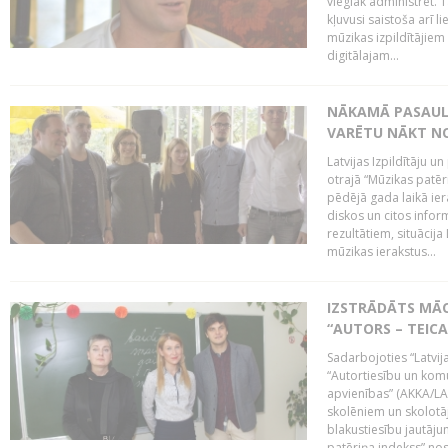
vieglāk administrēt. T
kļuvusi saistoša arī 
mūzikas izpildītājie
digitālajam...
NĀKAMĀ PASAULE
VARĒTU NĀKT NO
Latvijas Izpildītāju 
otrajā “Mūzikas patēr
pēdējā gada laikā ier
diskos un citos infor
rezultātiem, situācija 
mūzikas ierakstus...
IZSTRĀDĀTS MĀC
“AUTORS – TEIC
Sadarbojoties “Latvij
“Autortiesību un komu
apvienības” (AKKA/LAA
skolēniem un skolotāji
blakustiesību jautāj
patēriņa indekss” nos