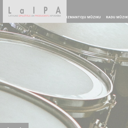
IZMANTOJU MŪZIKU
RADU MŪZIK