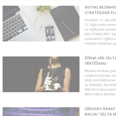
NOTIKS BEZMAK
STRATĒĢISKĀ P
Pirmdien, 12. decembr
15, Rīgā) notiks sem
no izglītojošo semin
INDUSTRIJAS ABC”.Sem
uzdevums ir izglītot
mūzikas industrijas j
ŽŪRIJA SĀK ZELT
VĒRTĒŠANU
Mūzikas ierakstu gada
uzsākusi iesniegto ie
sēde, kurā klātesošie 
un diskutēja, līdz ie
Mikrofons tiks pasnie
SMSCredit.lv atbalstu.
SĀKUSIES IERAK
BALVAI “ZELTA M