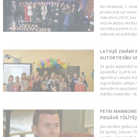
No otrdienas, 1. nove
producenti var iesnie
mikrofons 2016”, kas 
reizi.Ierakstus vērtēš
kas laika posmā no 2
izdevusi vai publicējus
LATVIJĀ ZINĀMI 
AUTORTIESĪBU U
Šā gada septembrī un 
apvienība” (LaIPA) un
aģentūra/ Latvijas Au
reģionālajās Latvijas 
semināros iepazīstinā
mācību materiālu - tes
PETRI MANNONEN
PIEDĀVĀ TŪLĪTĒJ
Jau vairākus gadus La
kā Spotify, Deezer, iT