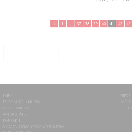
«
1
..
37
38
39
40
41
42
43
LAIPA
BIEDRĪ
ES IZMANTOJU MŪZIKU
MISAS 
ES RADU MŪZIKU
TEL. 6
AKTUALITĀTES
KONTAKTI
SĪKDATŅU IZMANTOŠANAS POLITIKA