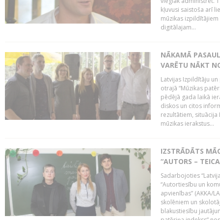
vieglāk administrēt. T
kļuvusi saistoša arī 
mūzikas izpildītājie
digitālajam...
NĀKAMĀ PASAULE
VARĒTU NĀKT NO
Latvijas Izpildītāju 
otrajā “Mūzikas patēr
pēdējā gada laikā ier
diskos un citos infor
rezultātiem, situācija 
mūzikas ierakstus...
IZSTRĀDĀTS MĀC
“AUTORS – TEIC
Sadarbojoties “Latvij
“Autortiesību un komu
apvienības” (AKKA/LAA
skolēniem un skolotāji
blakustiesību jautāj
patēriņa indekss” nos