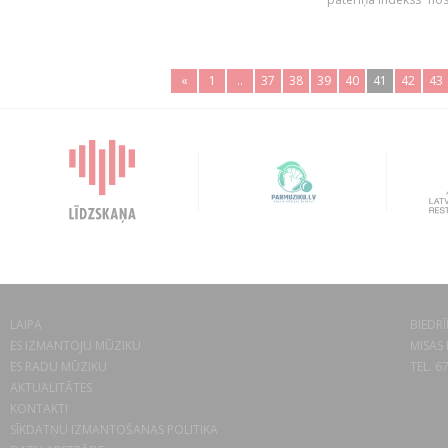
«
1
..
37
38
39
40
41
42
43
LAIPA
BIEDRĪ
ES IZMANTOJU MŪZIKU
MISAS 
ES RADU MŪZIKU
TEL. 6
AKTUALITĀTES
KONTAKTI
SĪKDATŅU IZMANTOŠANAS POLITIKA