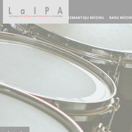
IZMANTOJU MŪZIKU
RADU MŪZIK