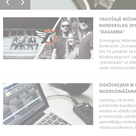
VADOŠAJĀ MŪZIK
NORDERSLAG 201
“DAGAMBA”
Groningenā, Nīderlan
konferencē „Eurosoni
līdz 14. janvārim, kā 
Mūzikas eksports” Lat
„Bandmaster” un ekl
veido mūzikas konfere
DISKŽOKEJIEM I
NODROŠINĀŠANAI
Gadumija, kā ierasts,
pārdomātu baudījumu
veidots un atlasīts d
profesionālās darbība
apmeklētājus nodoti
izklaižu pasākumos, s