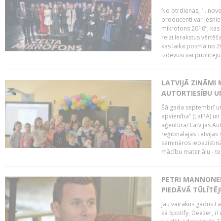
No otrdienas, 1. nove
producenti var iesnie
mikrofons 2016”, kas 
reizi.Ierakstus vērtēš
kas laika posmā no 2
izdevusi vai publicējus
LATVIJĀ ZINĀMI 
AUTORTIESĪBU U
Šā gada septembrī un 
apvienība” (LaIPA) un
aģentūra/ Latvijas Au
reģionālajās Latvijas 
semināros iepazīstinā
mācību materiālu - tes
PETRI MANNONEN
PIEDĀVĀ TŪLĪTĒJ
Jau vairākus gadus La
kā Spotify, Deezer, iT