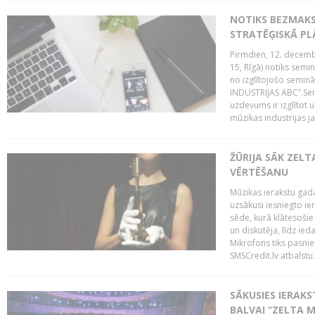
NOTIKS BEZMAK
STRATĒĢISKĀ P
Pirmdien, 12. decembr
15, Rīgā) notiks sem
no izglītojošo semin
INDUSTRIJAS ABC”.Sem
uzdevums ir izglītot
mūzikas industrijas j
ŽŪRIJA SĀK ZELT
VĒRTĒŠANU
Mūzikas ierakstu gada
uzsākusi iesniegto ie
sēde, kurā klātesošie 
un diskutēja, līdz ie
Mikrofons tiks pasnie
SMSCredit.lv atbalstu.
SĀKUSIES IERAK
BALVAI “ZELTA M