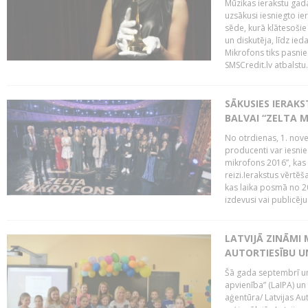
Mūzikas ierakstu gada
uzsākusi iesniegto ie
sēde, kurā klātesošie 
un diskutēja, līdz ie
Mikrofons tiks pasnie
SMSCredit.lv atbalstu.
SĀKUSIES IERAK
BALVAI “ZELTA M
No otrdienas, 1. nove
producenti var iesnie
mikrofons 2016”, kas 
reizi.Ierakstus vērtēš
kas laika posmā no 2
izdevusi vai publicējus
LATVIJĀ ZINĀMI 
AUTORTIESĪBU U
Šā gada septembrī un 
apvienība” (LaIPA) un
aģentūra/ Latvijas Au