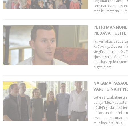
reģionālajās Latvijas 
semināros iepazīstinā
mācību materiālu - tes
PETRI MANNONEN
PIEDĀVĀ TŪLĪTĒJ
Jau vairākus gadus La
kā Spotify, Deezer, iT
vieglāk administrēt. T
kļuvusi saistoša arī 
mūzikas izpildītājie
digitālajam...
NĀKAMĀ PASAULE
VARĒTU NĀKT NO
Latvijas Izpildītāju 
otrajā “Mūzikas patēr
pēdējā gada laikā ier
diskos un citos infor
rezultātiem, situācija 
mūzikas ierakstus...