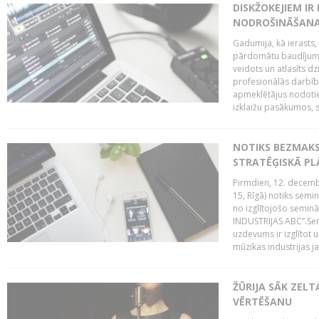
DISKŽOKEJIEM I
NODROŠINĀŠANAI
Gadumija, kā ierasts,
pārdomātu baudījumu
veidots un atlasīts d
profesionālās darbība
apmeklētājus nodoti
izklaižu pasākumos, s
NOTIKS BEZMAK
STRATĒĢISKĀ P
Pirmdien, 12. decembr
15, Rīgā) notiks sem
no izglītojošo semin
INDUSTRIJAS ABC”.Sem
uzdevums ir izglītot
mūzikas industrijas j
ŽŪRIJA SĀK ZELT
VĒRTĒŠANU