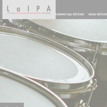
IZMANTOJU MŪZIKU
RADU MŪZIK