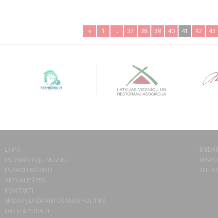
«
1
..
37
38
39
40
41
42
43
LAIPA
BIEDRĪ
ES IZMANTOJU MŪZIKU
MISAS 
ES RADU MŪZIKU
TEL. 6
AKTUALITĀTES
KONTAKTI
SĪKDATŅU IZMANTOŠANAS POLITIKA
DATU APSTRĀDE