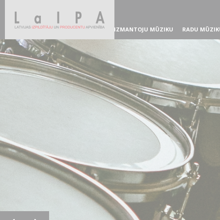
IZMANTOJU MŪZIKU
RADU MŪZIK