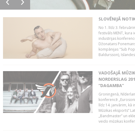
SLOVĒNIJĀ NOTI
No 1. līdz 3. februār
festivāls MENT, kura i
industrijas konferenc
Džonatans Ponemans (
kompānijas "Sub Pop 
Baldursson), Islandes
VADOŠAJĀ MŪZIK
NORDERSLAG 201
“DAGAMBA”
Groningenā, Nīderlan
konferencē „Eurosoni
līdz 14. janvārim, kā 
Mūzikas eksports” Lat
„Bandmaster” un ekl
veido mūzikas konfere