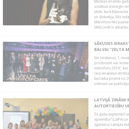
Mūzikas ierakstu gada
uzsākusi iesniegto ie
sēde, kurā klātesošie 
un diskutēja, līdz ie
Mikrofons tiks pasnie
SMSCredit.lv atbalstu.
SĀKUSIES IERAK
BALVAI “ZELTA M
No otrdienas, 1. nove
producenti var iesnie
mikrofons 2016”, kas 
reizi.Ierakstus vērtēš
kas laika posmā no 2
izdevusi vai publicējus
LATVIJĀ ZINĀMI 
AUTORTIESĪBU U
Šā gada septembrī un 
apvienība” (LaIPA) un
aģentūra/ Latvijas Au