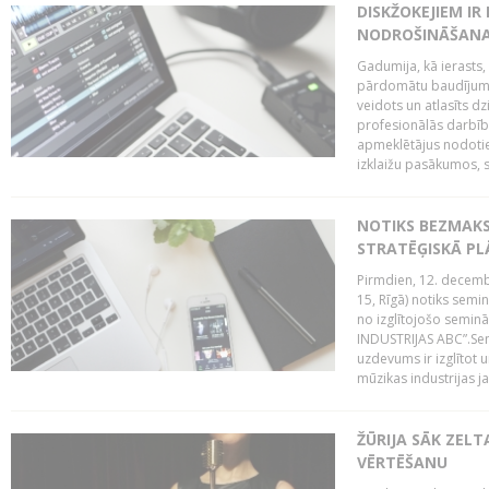
DISKŽOKEJIEM I
NODROŠINĀŠANAI
Gadumija, kā ierasts,
pārdomātu baudījumu
veidots un atlasīts d
profesionālās darbība
apmeklētājus nodoti
izklaižu pasākumos, s
NOTIKS BEZMAK
STRATĒĢISKĀ P
Pirmdien, 12. decembr
15, Rīgā) notiks sem
no izglītojošo semin
INDUSTRIJAS ABC”.Sem
uzdevums ir izglītot
mūzikas industrijas j
ŽŪRIJA SĀK ZELT
VĒRTĒŠANU