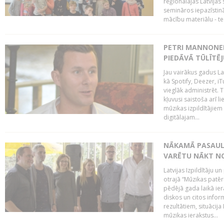
reģionālajās Latvijas 
semināros iepazīstinā
mācību materiālu - tes
PETRI MANNONEN
PIEDĀVĀ TŪLĪTĒJ
Jau vairākus gadus La
kā Spotify, Deezer, iT
vieglāk administrēt. T
kļuvusi saistoša arī 
mūzikas izpildītājie
digitālajam...
NĀKAMĀ PASAULE
VARĒTU NĀKT NO
Latvijas Izpildītāju 
otrajā “Mūzikas patēr
pēdējā gada laikā ier
diskos un citos infor
rezultātiem, situācija 
mūzikas ierakstus...