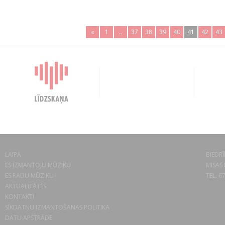
«
1
..
37
38
39
40
41
42
43
LAIPA
BIEDRĪ
ES IZMANTOJU MŪZIKU
MISAS 
ES RADU MŪZIKU
TEL. 6
AKTUALITĀTES
KONTAKTI
SĪKDATŅU IZMANTOŠANAS POLITIKA
DATU APSTRĀDE