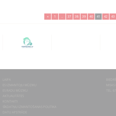
«
1
..
37
38
39
40
41
42
43
LAIPA
BIEDRĪ
ES IZMANTOJU MŪZIKU
MISAS 
ES RADU MŪZIKU
TEL. 6
AKTUALITĀTES
KONTAKTI
SĪKDATŅU IZMANTOŠANAS POLITIKA
DATU APSTRĀDE