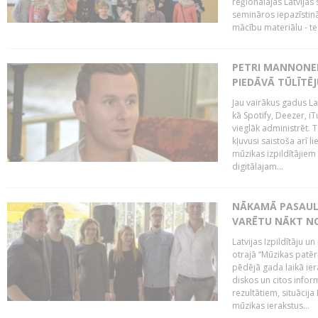
reģionālajās Latvijas 
semināros iepazīstinā
mācību materiālu - tes
PETRI MANNONEN
PIEDĀVĀ TŪLĪTĒJ
Jau vairākus gadus La
kā Spotify, Deezer, iT
vieglāk administrēt. T
kļuvusi saistoša arī 
mūzikas izpildītājie
digitālajam...
NĀKAMĀ PASAULE
VARĒTU NĀKT NO
Latvijas Izpildītāju 
otrajā “Mūzikas patēr
pēdējā gada laikā ier
diskos un citos infor
rezultātiem, situācija 
mūzikas ierakstus...