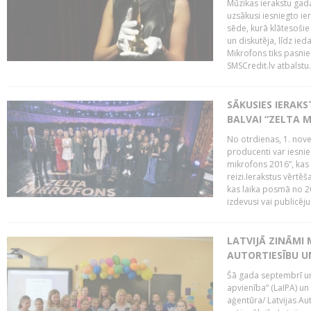
Mūzikas ierakstu gada
uzsākusi iesniegto ie
sēde, kurā klātesošie 
un diskutēja, līdz ie
Mikrofons tiks pasnie
SMSCredit.lv atbalstu.
SĀKUSIES IERAK
BALVAI “ZELTA M
No otrdienas, 1. nove
producenti var iesnie
mikrofons 2016”, kas 
reizi.Ierakstus vērtēš
kas laika posmā no 2
izdevusi vai publicējus
LATVIJĀ ZINĀMI 
AUTORTIESĪBU U
Šā gada septembrī un 
apvienība” (LaIPA) un
aģentūra/ Latvijas Au