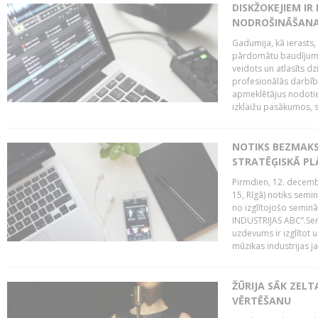
DISKŽOKEJIEM I
NODROŠINĀŠANAI
Gadumija, kā ierasts,
pārdomātu baudījumu
veidots un atlasīts d
profesionālās darbība
apmeklētājus nodoti
izklaižu pasākumos, s
NOTIKS BEZMAK
STRATĒĢISKĀ P
Pirmdien, 12. decembr
15, Rīgā) notiks sem
no izglītojošo semin
INDUSTRIJAS ABC”.Sem
uzdevums ir izglītot
mūzikas industrijas j
ŽŪRIJA SĀK ZELT
VĒRTĒŠANU