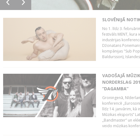
SLOVĒNIJĀ NOTI
No 1. līdz 3. februār
festivāls MENT, kura i
industrijas konferenc
Džonatans Ponemans (
kompānijas "Sub Pop 
Baldursson), Islandes
VADOŠAJĀ MŪZIK
NORDERSLAG 201
“DAGAMBA”
Groningenā, Nīderlan
konferencē „Eurosoni
līdz 14. janvārim, kā 
Mūzikas eksports” Lat
„Bandmaster” un ekl
veido mūzikas konfere