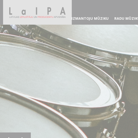
IZMANTOJU MŪZIKU
RADU MŪZIK