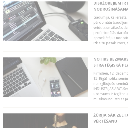
DISKŽOKEJIEM I
NODROŠINĀŠANAI
Gadumija, kā ierasts,
pārdomātu baudījumu
veidots un atlasīts d
profesionālās darbība
apmeklētājus nodoti
izklaižu pasākumos, s
NOTIKS BEZMAK
STRATĒĢISKĀ P
Pirmdien, 12. decembr
15, Rīgā) notiks sem
no izglītojošo semin
INDUSTRIJAS ABC”.Sem
uzdevums ir izglītot
mūzikas industrijas j
ŽŪRIJA SĀK ZELT
VĒRTĒŠANU