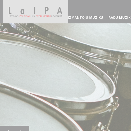
IZMANTOJU MŪZIKU
RADU MŪZIK