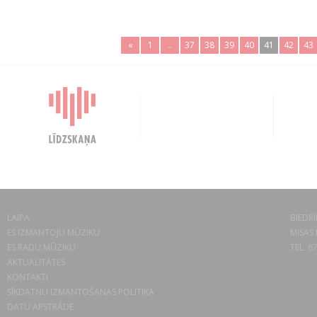
«
1
..
37
38
39
40
41
42
43
LAIPA
BIEDRĪ
ES IZMANTOJU MŪZIKU
MISAS 
ES RADU MŪZIKU
TEL. 6
AKTUALITĀTES
KONTAKTI
SĪKDATŅU IZMANTOŠANAS POLITIKA
DATU APSTRĀDE