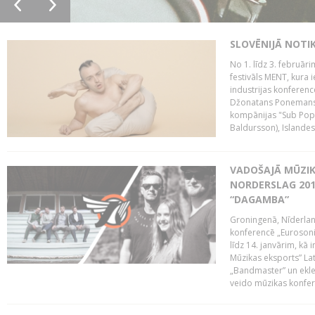
SLOVĒNIJĀ NOTI
No 1. līdz 3. februār
festivāls MENT, kura i
industrijas konferenc
Džonatans Ponemans (
kompānijas "Sub Pop 
Baldursson), Islandes
VADOŠAJĀ MŪZIK
NORDERSLAG 201
“DAGAMBA”
Groningenā, Nīderlan
konferencē „Eurosoni
līdz 14. janvārim, kā 
Mūzikas eksports” Lat
„Bandmaster” un ekl
veido mūzikas konfere