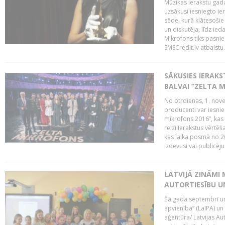
Mūzikas ierakstu gada
uzsākusi iesniegto ie
sēde, kurā klātesošie 
un diskutēja, līdz ie
Mikrofons tiks pasnie
SMSCredit.lv atbalstu.
SĀKUSIES IERAK
BALVAI “ZELTA M
No otrdienas, 1. nove
producenti var iesnie
mikrofons 2016”, kas 
reizi.Ierakstus vērtēš
kas laika posmā no 2
izdevusi vai publicējus
LATVIJĀ ZINĀMI 
AUTORTIESĪBU U
Šā gada septembrī un 
apvienība” (LaIPA) un
aģentūra/ Latvijas Au