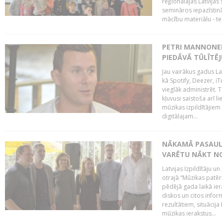
reģionālajās Latvijas 
semināros iepazīstinā
mācību materiālu - tes
PETRI MANNONEN
PIEDĀVĀ TŪLĪTĒJ
Jau vairākus gadus La
kā Spotify, Deezer, iT
vieglāk administrēt. T
kļuvusi saistoša arī 
mūzikas izpildītājie
digitālajam...
NĀKAMĀ PASAULE
VARĒTU NĀKT NO
Latvijas Izpildītāju 
otrajā “Mūzikas patēr
pēdējā gada laikā ier
diskos un citos infor
rezultātiem, situācija 
mūzikas ierakstus...