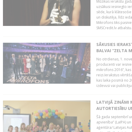
Mūzikas ierakstu gada
uzsākusi iesniegto ie
sēde, kurā klātesošie 
un diskutēja, līdz ie
Mikrofons tiks pasnie
SMSCredit.lv atbalstu.
SĀKUSIES IERAK
BALVAI “ZELTA M
No otrdienas, 1. nove
producenti var iesnie
mikrofons 2016”, kas 
reizi.Ierakstus vērtēš
kas laika posmā no 2
izdevusi vai publicējus
LATVIJĀ ZINĀMI 
AUTORTIESĪBU U
Šā gada septembrī un 
apvienība” (LaIPA) un
aģentūra/ Latvijas Au