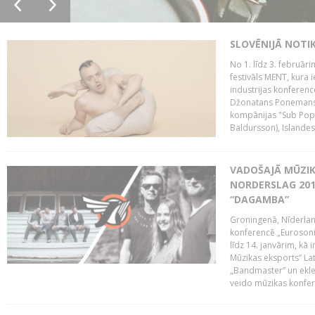
SLOVĒNIJĀ NOTI
No 1. līdz 3. februār
festivāls MENT, kura i
industrijas konferenc
Džonatans Ponemans (
kompānijas "Sub Pop 
Baldursson), Islandes
VADOŠAJĀ MŪZIK
NORDERSLAG 201
“DAGAMBA”
Groningenā, Nīderlan
konferencē „Eurosoni
līdz 14. janvārim, kā 
Mūzikas eksports” Lat
„Bandmaster” un ekl
veido mūzikas konfere