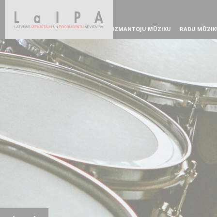
IZMANTOJU MŪZIKU
RADU MŪZIK