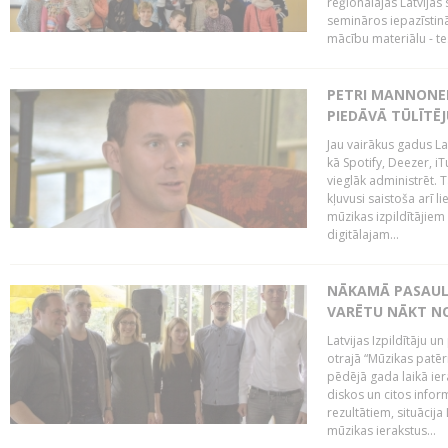
reģionālajās Latvijas 
semināros iepazīstinā
mācību materiālu - tes
PETRI MANNONEN
PIEDĀVĀ TŪLĪTĒJ
Jau vairākus gadus La
kā Spotify, Deezer, iT
vieglāk administrēt. T
kļuvusi saistoša arī 
mūzikas izpildītājie
digitālajam...
NĀKAMĀ PASAULE
VARĒTU NĀKT NO
Latvijas Izpildītāju 
otrajā “Mūzikas patēr
pēdējā gada laikā ier
diskos un citos infor
rezultātiem, situācija 
mūzikas ierakstus...