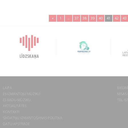
«
1
..
37
38
39
40
41
42
43
LAIPA
BIEDRĪ
ES IZMANTOJU MŪZIKU
MISAS 
ES RADU MŪZIKU
TEL. 6
AKTUALITĀTES
KONTAKTI
SĪKDATŅU IZMANTOŠANAS POLITIKA
DATU APSTRĀDE