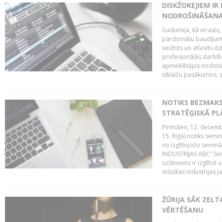
DISKŽOKEJIEM I
NODROŠINĀŠANAI
Gadumija, kā ierasts,
pārdomātu baudījumu
veidots un atlasīts d
profesionālās darbība
apmeklētājus nodoti
izklaižu pasākumos, s
NOTIKS BEZMAK
STRATĒĢISKĀ P
Pirmdien, 12. decembr
15, Rīgā) notiks sem
no izglītojošo semin
INDUSTRIJAS ABC”.Sem
uzdevums ir izglītot
mūzikas industrijas j
ŽŪRIJA SĀK ZELT
VĒRTĒŠANU