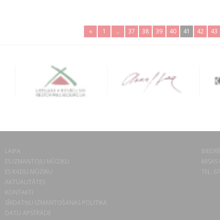
«
1
..
37
38
39
40
41
42
43
LAIPA
BIEDRĪ
ES IZMANTOJU MŪZIKU
MISAS 
ES RADU MŪZIKU
TEL. 6
AKTUALITĀTES
KONTAKTI
SĪKDATŅU IZMANTOŠANAS POLITIKA
DATU APSTRĀDE