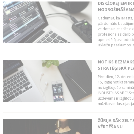
DISKŽOKEJIEM I
NODROŠINĀŠANAI
Gadumija, kā ierasts,
pārdomātu baudījumu
veidots un atlasīts d
profesionālās darbība
apmeklētājus nodoti
izklaižu pasākumos, s
NOTIKS BEZMAK
STRATĒĢISKĀ P
Pirmdien, 12. decembr
15, Rīgā) notiks sem
no izglītojošo semin
INDUSTRIJAS ABC”.Sem
uzdevums ir izglītot
mūzikas industrijas j
ŽŪRIJA SĀK ZELT
VĒRTĒŠANU