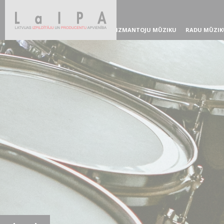
IZMANTOJU MŪZIKU
RADU MŪZIK