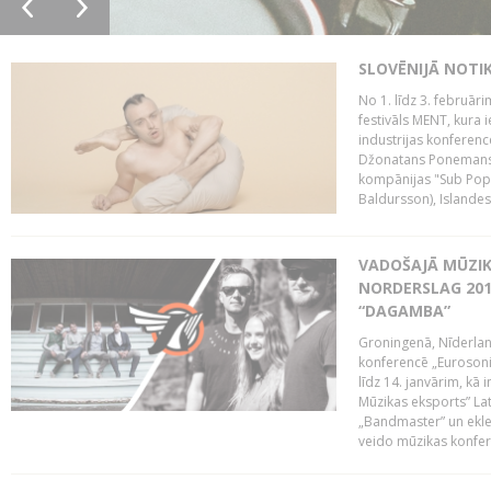
SLOVĒNIJĀ NOTI
No 1. līdz 3. februār
festivāls MENT, kura i
industrijas konferenc
Džonatans Ponemans (
kompānijas "Sub Pop 
Baldursson), Islandes
VADOŠAJĀ MŪZIK
NORDERSLAG 201
“DAGAMBA”
Groningenā, Nīderlan
konferencē „Eurosoni
līdz 14. janvārim, kā 
Mūzikas eksports” Lat
„Bandmaster” un ekl
veido mūzikas konfere