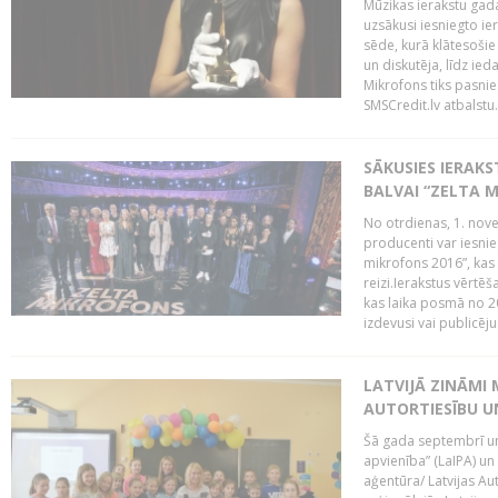
Mūzikas ierakstu gada
uzsākusi iesniegto ie
sēde, kurā klātesošie 
un diskutēja, līdz ie
Mikrofons tiks pasnie
SMSCredit.lv atbalstu.
SĀKUSIES IERAK
BALVAI “ZELTA M
No otrdienas, 1. nove
producenti var iesnie
mikrofons 2016”, kas 
reizi.Ierakstus vērtēš
kas laika posmā no 2
izdevusi vai publicējus
LATVIJĀ ZINĀMI 
AUTORTIESĪBU U
Šā gada septembrī un 
apvienība” (LaIPA) un
aģentūra/ Latvijas Au