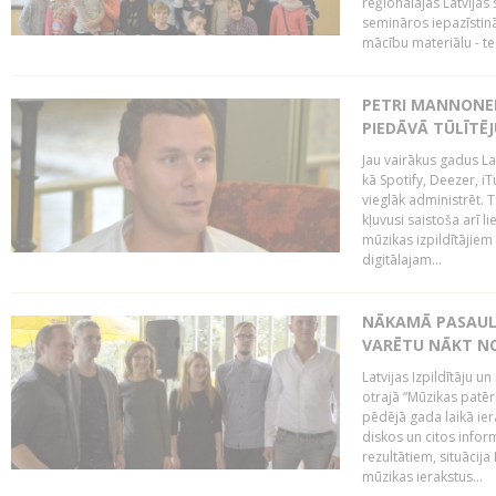
reģionālajās Latvijas 
semināros iepazīstinā
mācību materiālu - tes
PETRI MANNONEN
PIEDĀVĀ TŪLĪTĒJ
Jau vairākus gadus La
kā Spotify, Deezer, iT
vieglāk administrēt. T
kļuvusi saistoša arī 
mūzikas izpildītājie
digitālajam...
NĀKAMĀ PASAULE
VARĒTU NĀKT NO
Latvijas Izpildītāju 
otrajā “Mūzikas patēr
pēdējā gada laikā ier
diskos un citos infor
rezultātiem, situācija 
mūzikas ierakstus...