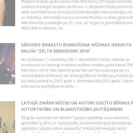
Mūzikas ierakstu gada balvas Zelta Mikrofons 2016 īpaši izveidotā 
uzsākusi iesniegto ierakstu vērtēšanu. 5. decembrī notika pirmā ko
sēde, kurā klātesošie komisijas locekļi klausījās visus iesniegtos ie
un diskutēja, līdz iedalīja tos pa žanriem.Mūzikas ierakstu gada bal
Mikrofons tiks pasniegta jau 21. reizi, arī šogad ar ģenerālsponsor
SMSCredit.lv atbalstu. Uz...
SĀKUSIES IERAKSTU IESNIEGŠANA MŪZIKAS IERAKSTU
BALVAI “ZELTA MIKROFONS 2016”
No otrdienas, 1. novembra, līdz 1. decembrim mūziķi, izdevēji un
producenti var iesniegt ierakstus mūzikas ierakstu gada balvai “Zel
mikrofons 2016”, kas nākamā gada februārī tiks pasniegta jau 21.
reizi.Ierakstus vērtēšanai var iesniegt jebkura fiziska vai juridiska 
kas laika posmā no 2015.gada 1. decembra līdz 2016.gada 1.dece
izdevusi vai publicējusi ierakstu....
LATVIJĀ ZINĀMI MŪZIĶI UN AUTORI IZGLĪTO BĒRNUS 
AUTORTIESĪBU UN BLAKUSTIESĪBU JAUTĀJUMIEM
Šā gada septembrī un oktobrī “Latvijas Izpildītāju un producentu
apvienība” (LaIPA) un “Autortiesību un komunicēšanas konsultāciju
aģentūra/ Latvijas Autoru apvienība” (AKKA/LAA) viesojās sešās