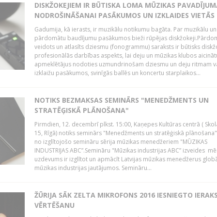
DISKŽOKEJIEM IR BŪTISKA LOMA MŪZIKAS PAVADĪJUM
NODROŠINĀŠANAI PASĀKUMOS UN IZKLAIDES VIETĀS
Gadumija, kā ierasts, ir muzikālu notikumu bagāta. Par muzikālu un
pārdomātu baudījumu pasākumos bieži rūpējas diskžokeji.Pārdo
veidots un atlasīts dziesmu (fonogrammu) saraksts ir būtisks diskž
profesionālās darbības aspekts, lai deju un mūzikas klubos aicināt
apmeklētājus nodoties uzmundrinošam dziesmu un deju ritmam v
izklaižu pasākumos, svinīgās ballēs un koncertu starplaikos...
NOTIKS BEZMAKSAS SEMINĀRS "MENEDŽMENTS UN
STRATĒĢISKĀ PLĀNOŠANA"
Pirmdien, 12. decembrī plkst. 15:00, Kaņepes Kultūras centrā ( Skol
15, Rīgā) notiks seminārs "Menedžments un stratēģiskā plānošana" 
no izglītojošo semināru sērija mūzikas menedžeriem "MŪZIKAS
INDUSTRIJAS ABC”.Semināru "Mūzikas industrijas ABC” izveides mē
uzdevums ir izglītot un apmācīt Latvijas mūzikas menedžerus glob
mūzikas industrijas jautājumos. Semināru...
ŽŪRIJA SĀK ZELTA MIKROFONS 2016 IESNIEGTO IERAK
VĒRTĒŠANU