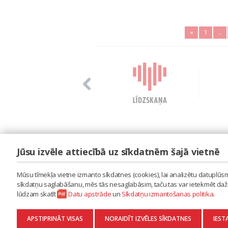
«
1
..
Jūsu izvēle attiecībā uz sīkdatnēm šajā vietnē
LAIPA
ES IZMANTOJU MŪZIKU
Mūsu tīmekļa vietne izmanto sīkdatnes (cookies), lai analizētu datuplūsmu
ES RADU MŪZIKU
sīkdatņu saglabāšanu, mēs tās nesaglabāsim, taču tas var ietekmēt dažu 
AKTUALITĀTES
lūdzam skatīt
Datu apstrāde
un
Sīkdatņu izmantošanas politika
.
KONTAKTI
SĪKDATŅU IZMANTOŠANAS POLITIKA
APSTIPRINĀT VISAS
NORAIDĪT IZVĒLES SĪKDATNES
IEST
DATU APSTRĀDE