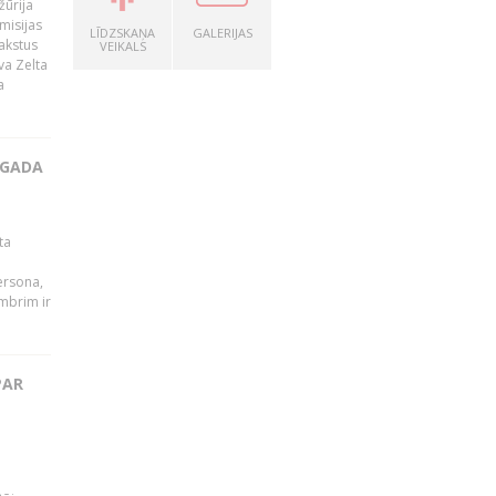
žūrija
misijas
LĪDZSKAŅA
GALERIJAS
rakstus
VEIKALS
va Zelta
a
 GADA
ta
persona,
mbrim ir
PAR