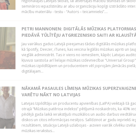
reģionālajās Latvijas skolās, lai atvērtajās mācību stundās un skolo
semināros iepazīstinātu ar abu organizāciju kopīgi izstrādāto inter
mācību materiālu - testu - “Autors – teicamnieks”....
PETRI MANNONEN: DIGITĀLĀS MŪZIKAS PLATFORMA
PIEDĀVĀ TŪLĪTĒJU ATGRIEZENISKO SAITI AR KLAUSĪT
Jau vairākus gadus Latvijā pieejamas tādas digitālās mūzikas platf
kā Spotify, Deezer, iTunes, kas veicina legālās mūzikas apriti un ļau
vieglāk administrēt. Tas ir viens no iemesliem, kāpēc Latvijas auditor
kļuvusi saistoša arī lielajai mūzikas izdevniecībai "Universal Grou
mūzikas izpildītājiem un producentiem vēl joprojām jāmācās pielā
digitālajam...
NĀKAMĀ PASAULES LĪMEŅA MŪZIKAS SUPERZVAIGZN
VARĒTU NĀKT NO LATVIJAS
Latvijas Izpildītāju un producentu apvienības (LaIPA) veiktajā šā ga
otrajā “Mūzikas patēriņa indekss” pētījumā noskaidrots, ka 40% ied
pēdējā gada laikā ierakstījuši muzikālos un audio darbus viedtālr
diskos un citos informācijas nesējos. Salīdzinot ar gadu iepriekš i
rezultātiem, situācija Latvijā uzlabojas - aizvien vairāk cilvēku izvēla
mūzikas ierakstus...