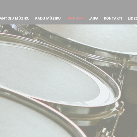
ANTOJU MŪZIKU
RADU MŪZIKU
JAUNUMI
LAIPA
KONTAKTI
LIDZ