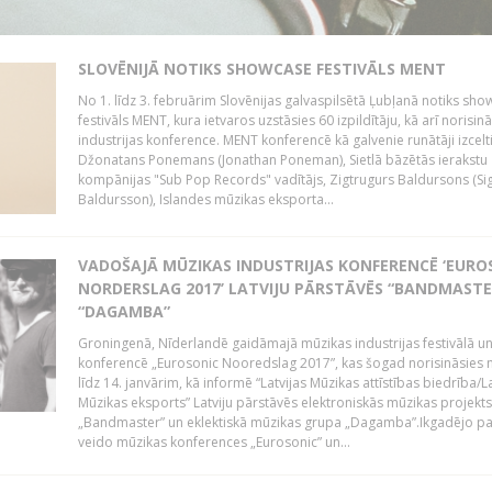
SLOVĒNIJĀ NOTIKS SHOWCASE FESTIVĀLS MENT
No 1. līdz 3. februārim Slovēnijas galvaspilsētā Ļubļanā notiks sh
festivāls MENT, kura ietvaros uzstāsies 60 izpildītāju, kā arī norisin
industrijas konference. MENT konferencē kā galvenie runātāji izcelt
Džonatans Ponemans (Jonathan Poneman), Sietlā bāzētās ierakstu
kompānijas "Sub Pop Records" vadītājs, Zigtrugurs Baldursons (Si
Baldursson), Islandes mūzikas eksporta...
VADOŠAJĀ MŪZIKAS INDUSTRIJAS KONFERENCĒ ‘EURO
NORDERSLAG 2017’ LATVIJU PĀRSTĀVĒS “BANDMASTE
“DAGAMBA”
Groningenā, Nīderlandē gaidāmajā mūzikas industrijas festivālā u
konferencē „Eurosonic Nooredslag 2017”, kas šogad norisināsies 
līdz 14. janvārim, kā informē “Latvijas Mūzikas attīstības biedrība/La
Mūzikas eksports” Latviju pārstāvēs elektroniskās mūzikas projekts
„Bandmaster” un eklektiskā mūzikas grupa „Dagamba”.Ikgadējo 
veido mūzikas konferences „Eurosonic” un...