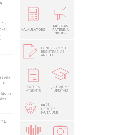
A
māti
MŪZIKAS
okeju
KALKULATORS
PATĒRIŅA
INDEKSS
u
ai
FONOGRAMMU
REĢISTRĀCIJAS
ANKETA
as ielā
- daļa
SATURA
JAUTĀJUMS
ATSKAITE
JURISTAM
rķis un
ālos
BIEŽĀK
UZDOTIE
JAUTĀJUMI
STU