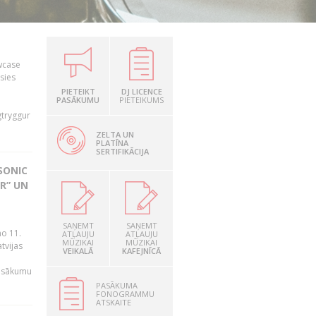
owcase
āsies
i
PIETEIKT
DJ LICENCE
PASĀKUMU
PIETEIKUMS
gtryggur
ZELTA UN
PLATĪNA
SERTIFIKĀCIJA
SONIC
R” UN
n
SAŅEMT
SAŅEMT
no 11.
ATĻAUJU
ATĻAUJU
MŪZIKAI
MŪZIKAI
tvijas
VEIKALĀ
KAFEJNĪCĀ
pasākumu
PASĀKUMA
FONOGRAMMU
ATSKAITE