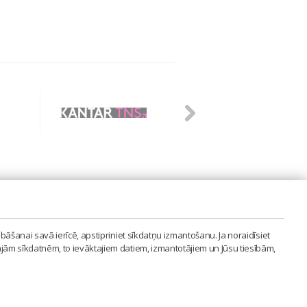
PVIENĪBA'
bāšanai savā ierīcē, apstipriniet sīkdatņu izmantošanu. Ja noraidīsiet
LAIPA.ORG
ajām sīkdatnēm, to ievāktajiem datiem, izmantotājiem un Jūsu tiesībām,