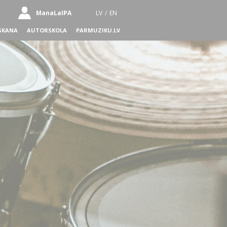
ManaLaIPA
LV
/
EN
SKANA
AUTORSKOLA
PARMUZIKU.LV