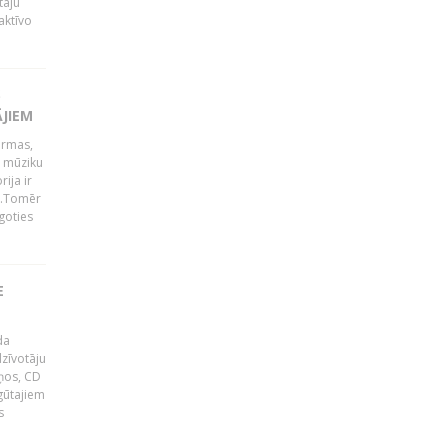
tāju
aktīvo
S
ĀJIEM
ormas,
j mūziku
ija ir
p".Tomēr
goties
E
da
zīvotāju
uņos, CD
egūtajiem
s