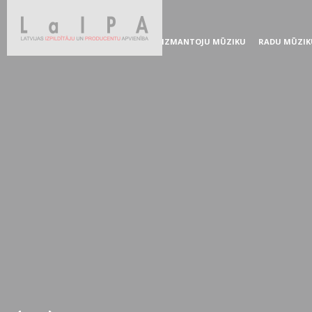
IZMANTOJU MŪZIKU
RADU MŪZIK