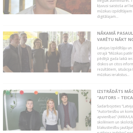
vieglāk administrēt. T
kļuvusi saistoša arī 
mūzikas izpildītājie
digitālajam...
NĀKAMĀ PASAULE
VARĒTU NĀKT NO
Latvijas Izpildītāju 
otrajā “Mūzikas patēr
pēdējā gada laikā ier
diskos un citos infor
rezultātiem, situācija 
mūzikas ierakstus...
IZSTRĀDĀTS MĀC
“AUTORS – TEIC
Sadarbojoties “Latvij
“Autortiesību un komu
apvienības” (AKKA/LAA
skolēniem un skolotāji
blakustiesību jautāj
patēriņa indekss” nos