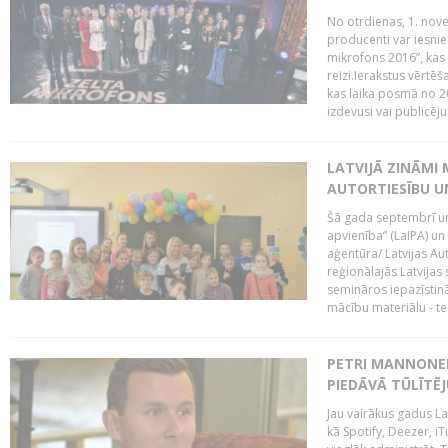
No otrdienas, 1. nove
producenti var iesnie
mikrofons 2016”, kas 
reizi.Ierakstus vērtēš
kas laika posmā no 2
izdevusi vai publicējus
LATVIJĀ ZINĀMI 
AUTORTIESĪBU U
Šā gada septembrī un 
apvienība” (LaIPA) un
aģentūra/ Latvijas Au
reģionālajās Latvijas 
semināros iepazīstinā
mācību materiālu - tes
PETRI MANNONEN
PIEDĀVĀ TŪLĪTĒJ
Jau vairākus gadus La
kā Spotify, Deezer, iT