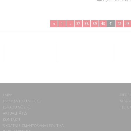
«
1
..
37
38
39
40
41
42
43
LAIPA
BIEDRĪ
ES IZMANTOJU MŪZIKU
MISAS 
ES RADU MŪZIKU
TEL. 6
AKTUALITĀTES
KONTAKTI
SĪKDATŅU IZMANTOŠANAS POLITIKA