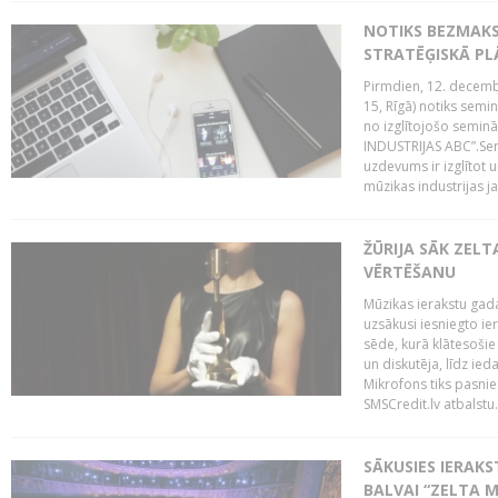
NOTIKS BEZMAK
STRATĒĢISKĀ P
Pirmdien, 12. decembr
15, Rīgā) notiks sem
no izglītojošo semin
INDUSTRIJAS ABC”.Sem
uzdevums ir izglītot
mūzikas industrijas j
ŽŪRIJA SĀK ZELT
VĒRTĒŠANU
Mūzikas ierakstu gada
uzsākusi iesniegto ie
sēde, kurā klātesošie 
un diskutēja, līdz ie
Mikrofons tiks pasnie
SMSCredit.lv atbalstu.
SĀKUSIES IERAK
BALVAI “ZELTA M