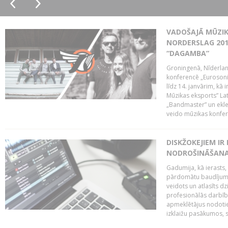
VADOŠAJĀ MŪZIK
NORDERSLAG 201
“DAGAMBA”
Groningenā, Nīderlan
konferencē „Eurosoni
līdz 14. janvārim, kā 
Mūzikas eksports” Lat
„Bandmaster” un ekl
veido mūzikas konfere
DISKŽOKEJIEM I
NODROŠINĀŠANAI
Gadumija, kā ierasts,
pārdomātu baudījumu
veidots un atlasīts d
profesionālās darbība
apmeklētājus nodoti
izklaižu pasākumos, s