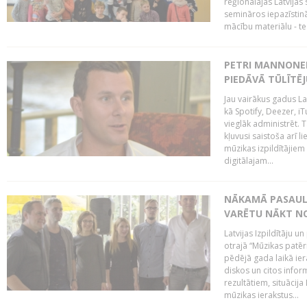
reģionālajās Latvijas 
semināros iepazīstinā
mācību materiālu - tes
PETRI MANNONEN
PIEDĀVĀ TŪLĪTĒJ
Jau vairākus gadus La
kā Spotify, Deezer, iT
vieglāk administrēt. T
kļuvusi saistoša arī 
mūzikas izpildītājie
digitālajam...
NĀKAMĀ PASAULE
VARĒTU NĀKT NO
Latvijas Izpildītāju 
otrajā “Mūzikas patēr
pēdējā gada laikā ier
diskos un citos infor
rezultātiem, situācija 
mūzikas ierakstus...