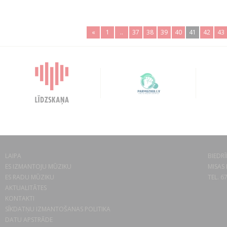
«
1
..
37
38
39
40
41
42
43
LAIPA
BIEDRĪ
ES IZMANTOJU MŪZIKU
MISAS 
ES RADU MŪZIKU
TEL. 6
AKTUALITĀTES
KONTAKTI
SĪKDATŅU IZMANTOŠANAS POLITIKA
DATU APSTRĀDE