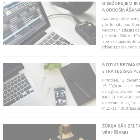
DISKŽOKEJIEM I
NODROŠINĀŠANAI
Gadumija, kā ierasts,
pārdomātu baudījumu
veidots un atlasīts d
profesionālās darbība
apmeklētājus nodoti
izklaižu pasākumos, s
NOTIKS BEZMAK
STRATĒĢISKĀ P
Pirmdien, 12. decembr
15, Rīgā) notiks sem
no izglītojošo semin
INDUSTRIJAS ABC”.Sem
uzdevums ir izglītot
mūzikas industrijas j
ŽŪRIJA SĀK ZELT
VĒRTĒŠANU