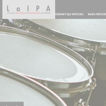
IZMANTOJU MŪZIKU
RADU MŪZIK