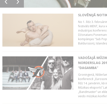
SLOVĒNIJĀ NOTI
No 1. līdz 3. februār
festivāls MENT, kura i
industrijas konferenc
Džonatans Ponemans (
kompānijas "Sub Pop 
Baldursson), Islandes
VADOŠAJĀ MŪZIK
NORDERSLAG 201
“DAGAMBA”
Groningenā, Nīderlan
konferencē „Eurosoni
līdz 14. janvārim, kā 
Mūzikas eksports” Lat
„Bandmaster” un ekl
veido mūzikas konfere