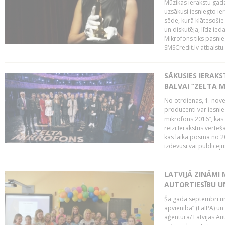
Mūzikas ierakstu gada
uzsākusi iesniegto ie
sēde, kurā klātesošie 
un diskutēja, līdz ie
Mikrofons tiks pasnie
SMSCredit.lv atbalstu.
SĀKUSIES IERAK
BALVAI “ZELTA M
No otrdienas, 1. nove
producenti var iesnie
mikrofons 2016”, kas 
reizi.Ierakstus vērtēš
kas laika posmā no 2
izdevusi vai publicējus
LATVIJĀ ZINĀMI 
AUTORTIESĪBU U
Šā gada septembrī un 
apvienība” (LaIPA) un
aģentūra/ Latvijas Au