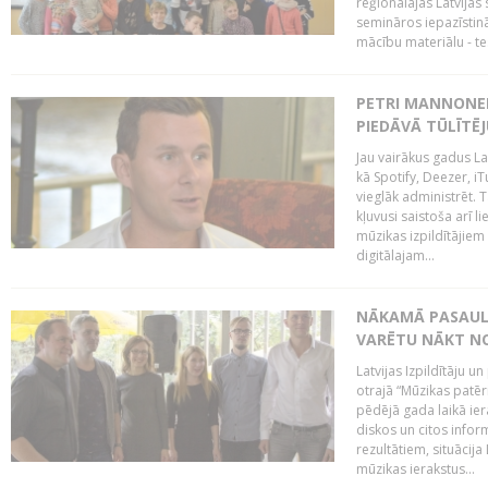
reģionālajās Latvijas 
semināros iepazīstinā
mācību materiālu - tes
PETRI MANNONEN
PIEDĀVĀ TŪLĪTĒJ
Jau vairākus gadus La
kā Spotify, Deezer, iT
vieglāk administrēt. T
kļuvusi saistoša arī 
mūzikas izpildītājie
digitālajam...
NĀKAMĀ PASAULE
VARĒTU NĀKT NO
Latvijas Izpildītāju 
otrajā “Mūzikas patēr
pēdējā gada laikā ier
diskos un citos infor
rezultātiem, situācija 
mūzikas ierakstus...