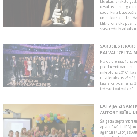
Mūzikas ierakstu gada
uzsākusi iesniegto ie
sēde, kurā klātesošie 
un diskutēja, līdz ie
Mikrofons tiks pasnie
SMSCredit.lv atbalstu.
SĀKUSIES IERAK
BALVAI “ZELTA M
No otrdienas, 1. nove
producenti var iesnie
mikrofons 2016”, kas 
reizi.Ierakstus vērtēš
kas laika posmā no 2
izdevusi vai publicējus
LATVIJĀ ZINĀMI 
AUTORTIESĪBU U
Šā gada septembrī un 
apvienība” (LaIPA) un
aģentūra/ Latvijas Au