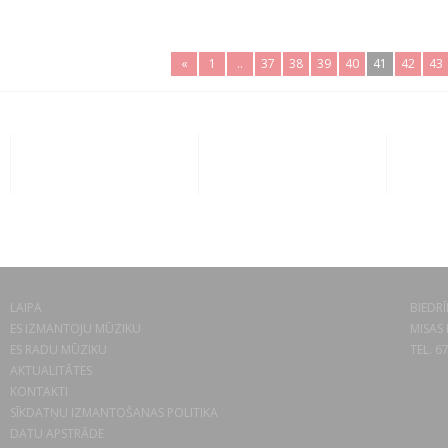
«
1
..
37
38
39
40
41
42
43
LAIPA
BIEDRĪ
ES IZMANTOJU MŪZIKU
MISAS 
ES RADU MŪZIKU
TEL. 6
AKTUALITĀTES
KONTAKTI
SĪKDATŅU IZMANTOŠANAS POLITIKA
DATU APSTRĀDE