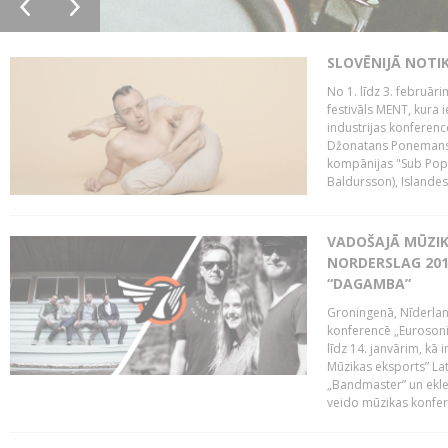
SLOVĒNIJĀ NOTI
No 1. līdz 3. februār
festivāls MENT, kura i
industrijas konferenc
Džonatans Ponemans (
kompānijas "Sub Pop 
Baldursson), Islandes
VADOŠAJĀ MŪZIK
NORDERSLAG 201
“DAGAMBA”
Groningenā, Nīderlan
konferencē „Eurosoni
līdz 14. janvārim, kā 
Mūzikas eksports” Lat
„Bandmaster” un ekl
veido mūzikas konfere