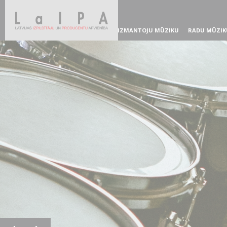
IZMANTOJU MŪZIKU
RADU MŪZIK