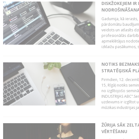
DISKŽOKEJIEM I
NODROŠINĀŠANAI
Gadumija, kā ierasts,
pārdomātu baudījumu
veidots un atlasīts d
profesionālās darbība
apmeklētājus nodoti
izklaižu pasākumos, s
NOTIKS BEZMAK
STRATĒĢISKĀ P
Pirmdien, 12. decembr
15, Rīgā) notiks sem
no izglītojošo semin
INDUSTRIJAS ABC”.Sem
uzdevums ir izglītot
mūzikas industrijas j
ŽŪRIJA SĀK ZELT
VĒRTĒŠANU