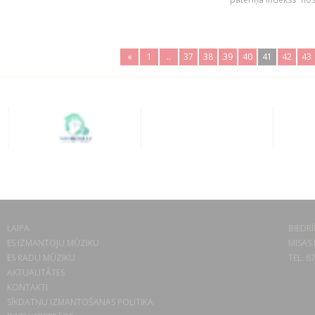
«
1
..
37
38
39
40
41
42
43
LAIPA
BIEDRĪ
ES IZMANTOJU MŪZIKU
MISAS 
ES RADU MŪZIKU
TEL. 6
AKTUALITĀTES
KONTAKTI
SĪKDATŅU IZMANTOŠANAS POLITIKA