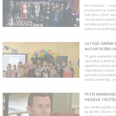
No otrdienas, 1. nove
producenti var iesnie
mikrofons 2016”, kas 
reizi.Ierakstus vērtēš
kas laika posmā no 2
izdevusi vai publicējus
LATVIJĀ ZINĀMI 
AUTORTIESĪBU U
Šā gada septembrī un 
apvienība” (LaIPA) un
aģentūra/ Latvijas Au
reģionālajās Latvijas 
semināros iepazīstinā
mācību materiālu - tes
PETRI MANNONEN
PIEDĀVĀ TŪLĪTĒJ
Jau vairākus gadus La
kā Spotify, Deezer, iT