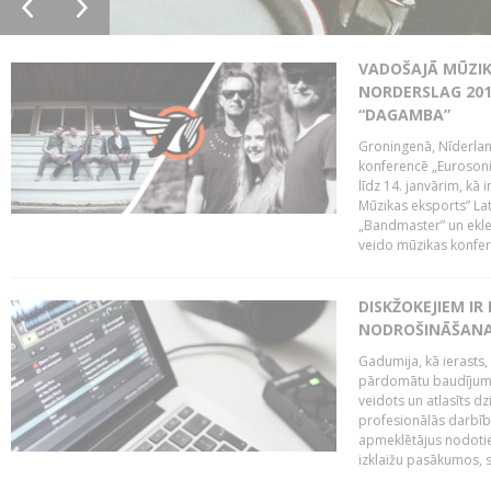
VADOŠAJĀ MŪZIK
NORDERSLAG 201
“DAGAMBA”
Groningenā, Nīderlan
konferencē „Eurosoni
līdz 14. janvārim, kā 
Mūzikas eksports” Lat
„Bandmaster” un ekl
veido mūzikas konfere
DISKŽOKEJIEM I
NODROŠINĀŠANAI
Gadumija, kā ierasts,
pārdomātu baudījumu
veidots un atlasīts d
profesionālās darbība
apmeklētājus nodoti
izklaižu pasākumos, s