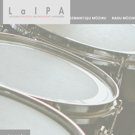
IZMANTOJU MŪZIKU
RADU MŪZIK