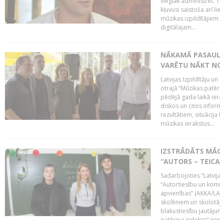
vieglāk administrēt. T
kļuvusi saistoša arī 
mūzikas izpildītājie
digitālajam...
NĀKAMĀ PASAULE
VARĒTU NĀKT NO
Latvijas Izpildītāju 
otrajā “Mūzikas patēr
pēdējā gada laikā ier
diskos un citos infor
rezultātiem, situācija 
mūzikas ierakstus...
IZSTRĀDĀTS MĀC
“AUTORS – TEIC
Sadarbojoties “Latvij
“Autortiesību un komu
apvienības” (AKKA/LAA
skolēniem un skolotāji
blakustiesību jautāj
patēriņa indekss” nos