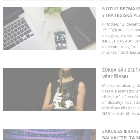
NOTIKS BEZMAK
STRATĒĢISKĀ P
Pirmdien, 12. decembr
15, Rīgā) notiks sem
no izglītojošo semin
INDUSTRIJAS ABC”.Sem
uzdevums ir izglītot
mūzikas industrijas j
ŽŪRIJA SĀK ZELT
VĒRTĒŠANU
Mūzikas ierakstu gada
uzsākusi iesniegto ie
sēde, kurā klātesošie 
un diskutēja, līdz ie
Mikrofons tiks pasnie
SMSCredit.lv atbalstu.
SĀKUSIES IERAK
BALVAI “ZELTA M